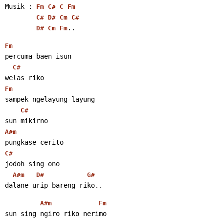
Musik : 
Fm
C#
C
Fm
C#
D#
Cm
C#
..
D#
Cm
Fm
Fm
percuma baen isun
C#
welas riko
Fm
sampek ngelayung-layung
C#
sun mikirno
A#m
pungkase cerito
C#
jodoh sing ono
A#m
D#
G#
dalane urip bareng riko..
A#m
Fm
sun sing ngiro riko nerimo