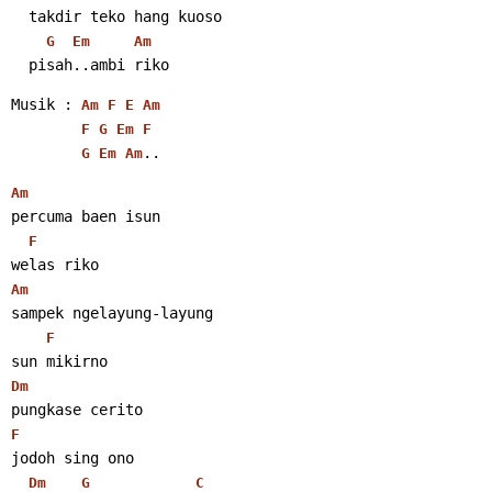
  takdir teko hang kuoso
G
Em
Am
  pisah..ambi riko
Musik : 
Am
F
E
Am
F
G
Em
F
.. 
G
Em
Am
Am
percuma baen isun
F
welas riko
Am
sampek ngelayung-layung
F
sun mikirno
Dm
pungkase cerito
F
jodoh sing ono
Dm
G
C