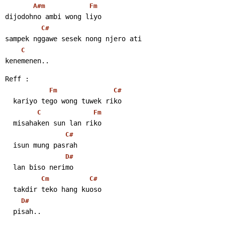
A#m
Fm
dijodohno ambi wong liyo
C#
sampek nggawe sesek nong njero ati
C
kenemenen..
Reff :
Fm
C#
  kariyo tego wong tuwek riko
C
Fm
  misahaken sun lan riko
C#
  isun mung pasrah
D#
  lan biso nerimo
Cm
C#
  takdir teko hang kuoso
D#
  pisah..