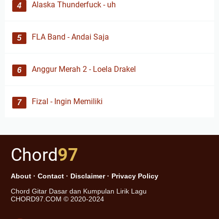
Alaska Thunderfuck - uh
FLA Band - Andai Saja
Anggur Merah 2 - Loela Drakel
Fizal - Ingin Memiliki
Chord
97
About
·
Contact
·
Disclaimer
·
Privacy Policy
Chord Gitar Dasar dan Kumpulan Lirik Lagu
CHORD97.COM © 2020-2024