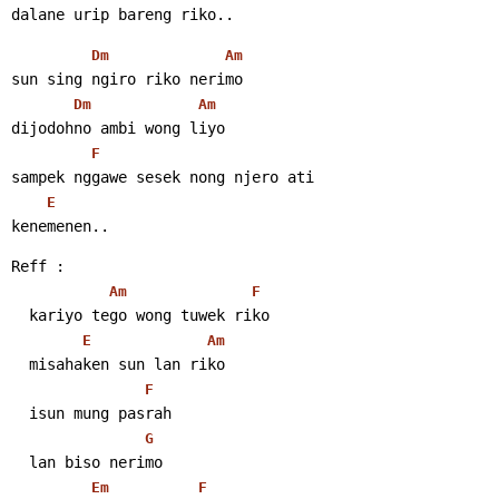
dalane urip bareng riko..
Dm
Am
sun sing ngiro riko nerimo
Dm
Am
dijodohno ambi wong liyo
F
sampek nggawe sesek nong njero ati
E
kenemenen..
Reff :
Am
F
  kariyo tego wong tuwek riko
E
Am
  misahaken sun lan riko
F
  isun mung pasrah
G
  lan biso nerimo
Em
F