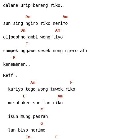
dalane urip bareng riko..
Dm
Am
sun sing ngiro riko nerimo
Dm
Am
dijodohno ambi wong liyo
F
sampek nggawe sesek nong njero ati
E
kenemenen..
Reff :
Am
F
  kariyo tego wong tuwek riko
E
Am
  misahaken sun lan riko
F
  isun mung pasrah
G
  lan biso nerimo
Em
F