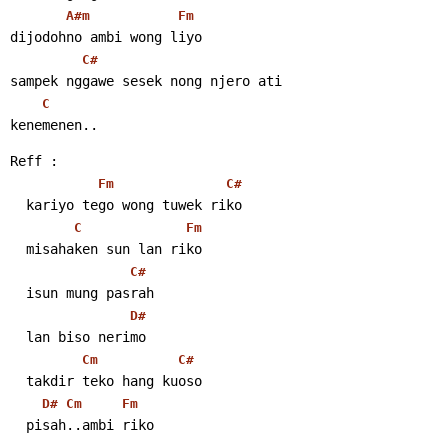
A#m
Fm
dijodohno ambi wong liyo
C#
sampek nggawe sesek nong njero ati
C
kenemenen..
Reff :
Fm
C#
  kariyo tego wong tuwek riko
C
Fm
  misahaken sun lan riko
C#
  isun mung pasrah
D#
  lan biso nerimo
Cm
C#
  takdir teko hang kuoso
D#
Cm
Fm
  pisah..ambi riko