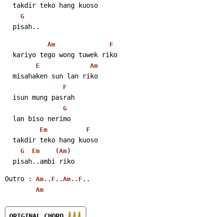
  takdir teko hang kuoso
G
  pisah..
Am
F
  kariyo tego wong tuwek riko
E
Am
  misahaken sun lan riko
F
  isun mung pasrah
G
  lan biso nerimo
Em
F
  takdir teko hang kuoso
    (
)
G
Em
Am
  pisah..ambi riko
Outro : 
..
..
..
..
Am
F
Am
F
Am
ORIGINAL CHORD 