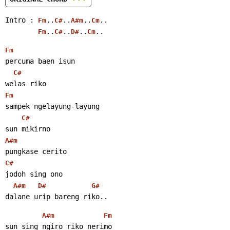
Intro : 
..
..
..
..
Fm
C#
A#m
Cm
..
..
..
..
Fm
C#
D#
Cm
Fm
percuma baen isun
C#
welas riko
Fm
sampek ngelayung-layung
C#
sun mikirno
A#m
pungkase cerito
C#
jodoh sing ono
A#m
D#
G#
dalane urip bareng riko..
A#m
Fm
sun sing ngiro riko nerimo