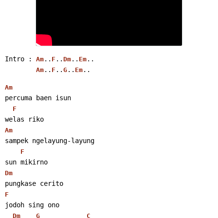
Intro : 
..
..
..
..
Am
F
Dm
Em
..
..
..
..
Am
F
G
Em
Am
percuma baen isun
F
welas riko
Am
sampek ngelayung-layung
F
sun mikirno
Dm
pungkase cerito
F
jodoh sing ono
Dm
G
C