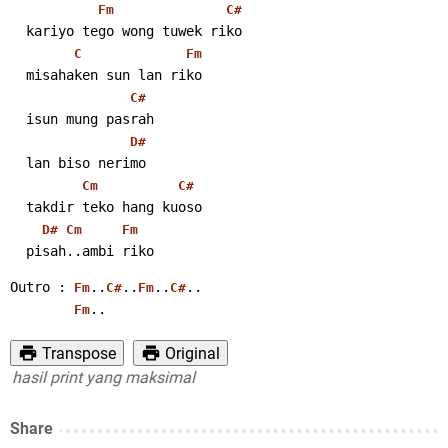
Fm
C#
  kariyo tego wong tuwek riko
C
Fm
  misahaken sun lan riko
C#
  isun mung pasrah
D#
  lan biso nerimo
Cm
C#
  takdir teko hang kuoso
D#
Cm
Fm
  pisah..ambi riko
Outro : 
..
..
..
..
Fm
C#
Fm
C#
..
Fm
Transpose
Original
il print yang maksimal
Share