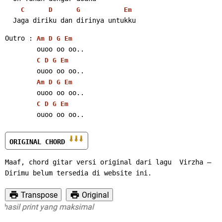
C
D
G
Em
  Jaga diriku dan dirinya untukku
Outro : 
Am
D
G
Em
        ouoo oo oo..
C
D
G
Em
        ouoo oo oo..
Am
D
G
Em
        ouoo oo oo..
C
D
G
Em
        ouoo oo oo..
ORIGINAL CHORD 
Maaf, chord gitar versi original dari lagu  Virzha – 
Dirimu belum tersedia di website ini.
Transpose
Original
sil print yang maksimal