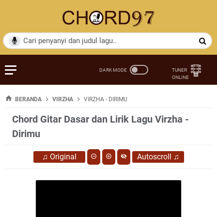
BERANDA
VIRZHA
VIRZHA - DIRIMU
Chord Gitar Dasar dan Lirik Lagu Virzha -
Dirimu
♫
Original
Autoscroll
♫