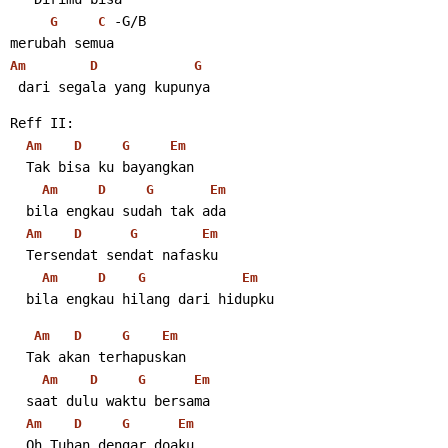
 -G/B
G
C
merubah semua
Am
D
G
 dari segala yang kupunya
Reff II:
Am
D
G
Em
  Tak bisa ku bayangkan
Am
D
G
Em
  bila engkau sudah tak ada
Am
D
G
Em
  Tersendat sendat nafasku
Am
D
G
Em
  bila engkau hilang dari hidupku
Am
D
G
Em
  Tak akan terhapuskan
Am
D
G
Em
  saat dulu waktu bersama
Am
D
G
Em
  Oh Tuhan dengar doaku