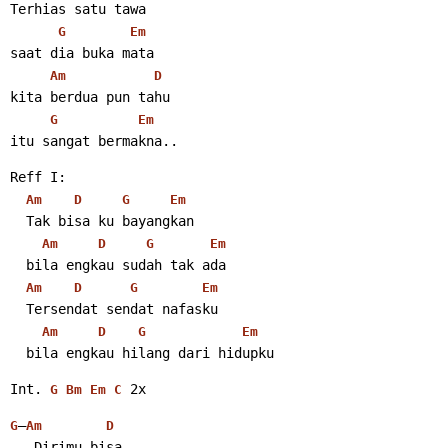
Terhias satu tawa
G
Em
saat dia buka mata
Am
D
kita berdua pun tahu
G
Em
itu sangat bermakna..
Reff I:
Am
D
G
Em
  Tak bisa ku bayangkan
Am
D
G
Em
  bila engkau sudah tak ada
Am
D
G
Em
  Tersendat sendat nafasku
Am
D
G
Em
  bila engkau hilang dari hidupku
Int. 
 2x
G
Bm
Em
C
–
G
Am
D
   Dirimu bisa