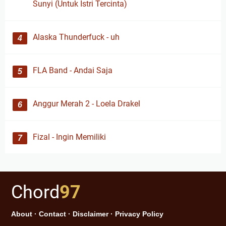
Sunyi (Untuk Istri Tercinta)
Alaska Thunderfuck - uh
FLA Band - Andai Saja
Anggur Merah 2 - Loela Drakel
Fizal - Ingin Memiliki
Chord
97
About
·
Contact
·
Disclaimer
·
Privacy Policy