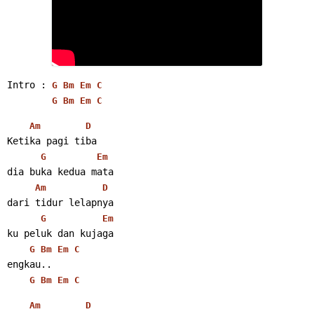
Intro : 
G
Bm
Em
C
G
Bm
Em
C
Am
D
Ketika pagi tiba
G
Em
dia buka kedua mata
Am
D
dari tidur lelapnya
G
Em
ku peluk dan kujaga
G
Bm
Em
C
engkau..
G
Bm
Em
C
Am
D