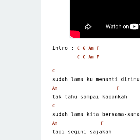
Intro : 
C
G
Am
F
C
G
Am
F
C
sudah lama ku menanti dirimu
Am
F
tak tahu sampai kapankah
C
sudah lama kita bersama-sama
Am
F
tapi segini sajakah 