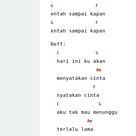
G
F
entah sampai kapan
G
F
entah sampai kapan 
Reff:
C
G
  hari ini ku akan
Am
  menyatakan cinta
F
  nyatakan cinta
C
G
  aku tak mau menunggu
Am
  terlalu lama