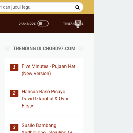
TRENDING DI CHORD97.COM
Five Minutes - Pujaan Hati
(New Version)
Hancua Raso Picayo -
David Iztambul & Ovhi
Firsty
Susilo Bambang
Yudhoyono - Seruling Di