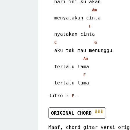
  hari ini ku akan
Am
  menyatakan cinta
F
  nyatakan cinta
C
G
  aku tak mau menunggu
Am
  terlalu lama
F
  terlalu lama 
Outro : 
..
F
ORIGINAL CHORD 
Maaf, chord gitar versi orig