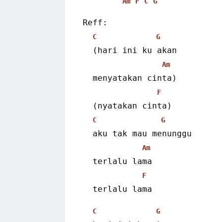
Am
F
C
G
Reff:
C
G
  (hari ini ku akan
Am
  menyatakan cinta)
F
  (nyatakan cinta)
C
G
  aku tak mau menunggu
Am
  terlalu lama
F
  terlalu lama 
C
G