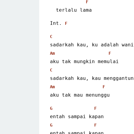
F
  terlalu lama 
Int. 
F
C
sadarkah kau, ku adalah wani
Am
F
aku tak mungkin memulai
C
sadarkah kau, kau menggantun
Am
F
aku tak mau menunggu 
G
F
entah sampai kapan
G
F
entah sampai kapan 