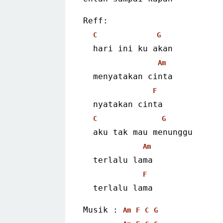
Reff:
C
G
  hari ini ku akan
Am
  menyatakan cinta
F
  nyatakan cinta
C
G
  aku tak mau menunggu
Am
  terlalu lama
F
  terlalu lama 
Musik : 
Am
F
C
G