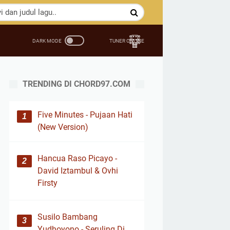
TRENDING DI CHORD97.COM
Five Minutes - Pujaan Hati
(New Version)
Hancua Raso Picayo -
David Iztambul & Ovhi
Firsty
Susilo Bambang
Yudhoyono - Seruling Di