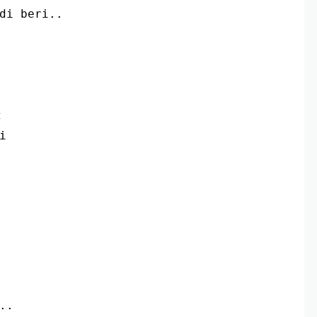
di beri..
C
i
..