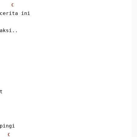
C
 cerita ini
saksi..
t
pingi
C