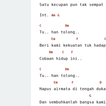
Satu kecupan pun tak sempat 
Int. 
Am
G
C
Dm
Tu.. han tolong..
Em
F
Beri kami kekuatan tuk hadap
Dm
C
F
Cobaan hidup ini..
C
Dm
Tu.. han tolong..
Em
F
D
Hapus airmata di tengah duka
G
Dan sembuhkanlah bangsa kami