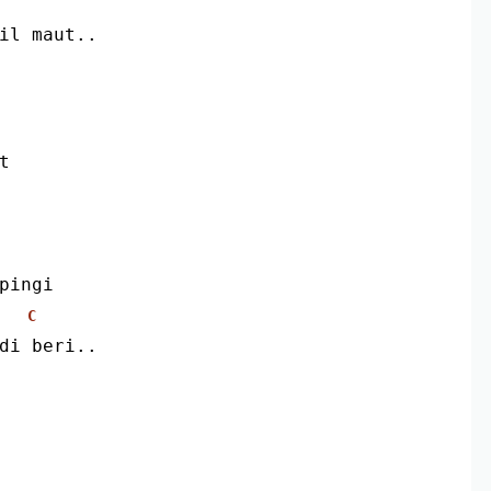
il maut..
t
pingi
C
di beri..