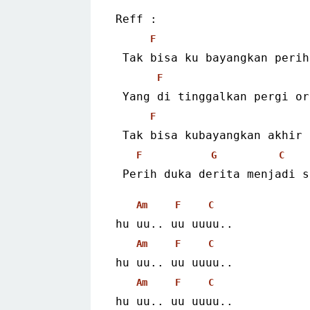
Reff :
F
 Tak bisa ku bayangkan peri
F
 Yang di tinggalkan pergi o
F
 Tak bisa kubayangkan akhir
F
G
C
 Perih duka derita menjadi 
Am
F
C
hu uu.. uu uuuu..
Am
F
C
hu uu.. uu uuuu..
Am
F
C
hu uu.. uu uuuu..