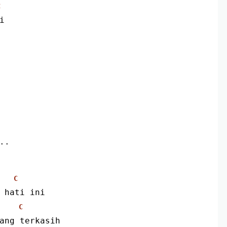
C
i
..
C
h hati ini
C
rang terkasih