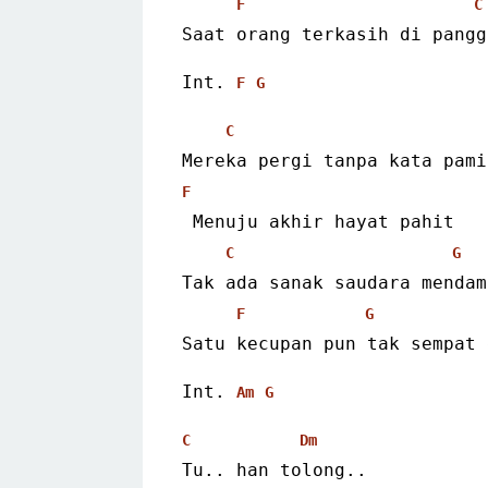
F
C
Saat orang terkasih di pangg
Int. 
F
G
C
Mereka pergi tanpa kata pami
F
 Menuju akhir hayat pahit
C
G
Tak ada sanak saudara mendam
F
G
Satu kecupan pun tak sempat 
Int. 
Am
G
C
Dm
Tu.. han tolong..