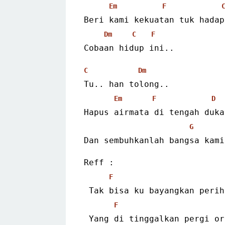
Em
F
Beri kami kekuatan tuk hadap
Dm
C
F
Cobaan hidup ini..
C
Dm
Tu.. han tolong..
Em
F
D
Hapus airmata di tengah duka
G
Dan sembuhkanlah bangsa kami
Reff :
F
 Tak bisa ku bayangkan peri
F
 Yang di tinggalkan pergi o