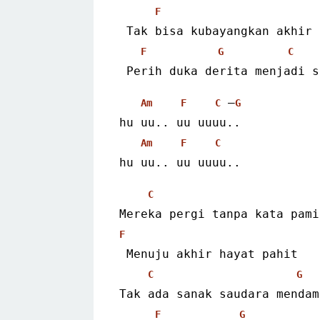
F
 Tak bisa kubayangkan akhir
F
G
C
 Perih duka derita menjadi 
 –
Am
F
C
G
hu uu.. uu uuuu..
Am
F
C
hu uu.. uu uuuu..
C
Mereka pergi tanpa kata pami
F
 Menuju akhir hayat pahit
C
G
Tak ada sanak saudara mendam
F
G