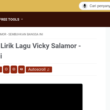
FREE TOOLS
AMOR - SEMBUHKAN BANGSA INI
Lirik Lagu Vicky Salamor -
i
Autoscroll
♫