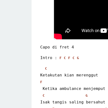
Capo di fret 4
Intro : 
F
C
F
C
G
C
Ketakutan kian merenggut
F
 Ketika ambulance menjemput
C
G
Isak tangis saling bersahut