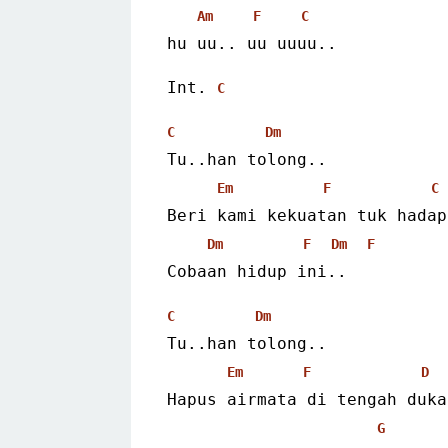
Am
F
C
hu uu.. uu uuuu..
Int. 
C
C
Dm
Tu..han tolong..
Em
F
C
Beri kami kekuatan tuk hadap
Dm
F
Dm
F
Cobaan hidup ini..
C
Dm
Tu..han tolong..
Em
F
D
Hapus airmata di tengah duka
G