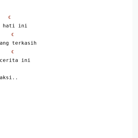
C
h hati ini
C
rang terkasih
C
 cerita ini
saksi..