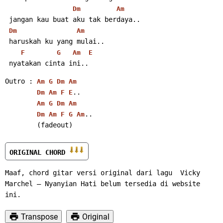
Dm
Am
 jangan kau buat aku tak berdaya..
Dm
Am
 haruskah ku yang mulai..
F
G
Am
E
 nyatakan cinta ini..
Outro : 
Am
G
Dm
Am
..
Dm
Am
F
E
Am
G
Dm
Am
..
Dm
Am
F
G
Am
        (fadeout)
ORIGINAL CHORD 
Maaf, chord gitar versi original dari lagu  Vicky 
Marchel – Nyanyian Hati belum tersedia di website 
ini.
Transpose
Original