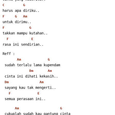
C
G
harus apa diriku..
F
G
Am
untuk dirimu..
F
G
takkan mampu kutahan..
F
E
rasa ini sendirian..
Reff :
Am
G
 sudah terlalu lama kupendam
Dm
Am
 cinta ini dihati kekasih..
Dm
Am
 sayang kau tak mengerti..
F
E
 semua perasaan ini..
Am
G
 cukuplah sudah kau gantung cinta