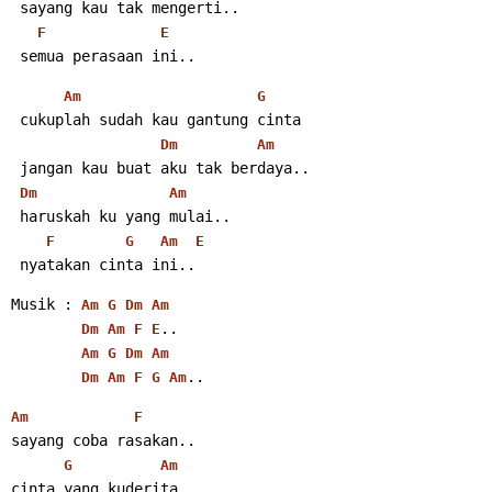
 sayang kau tak mengerti..
F
E
 semua perasaan ini..
Am
G
 cukuplah sudah kau gantung cinta
Dm
Am
 jangan kau buat aku tak berdaya..
Dm
Am
 haruskah ku yang mulai..
F
G
Am
E
 nyatakan cinta ini..
Musik : 
Am
G
Dm
Am
..
Dm
Am
F
E
Am
G
Dm
Am
..
Dm
Am
F
G
Am
Am
F
sayang coba rasakan..
G
Am
cinta yang kuderita..