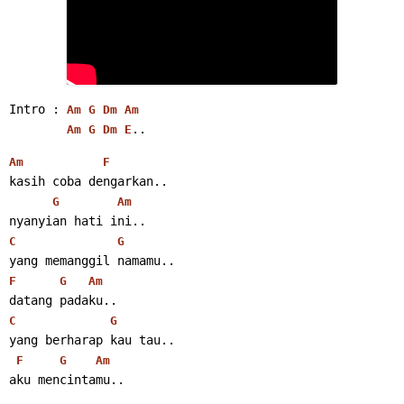
Intro : 
Am
G
Dm
Am
..
Am
G
Dm
E
Am
F
kasih coba dengarkan..
G
Am
nyanyian hati ini..
C
G
yang memanggil namamu..
F
G
Am
datang padaku..
C
G
yang berharap kau tau..
F
G
Am
aku mencintamu..