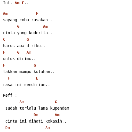
Int. 
..
Am
E
Am
F
sayang coba rasakan..
G
Am
cinta yang kuderita..
C
G
harus apa diriku..
F
G
Am
untuk dirimu..
F
G
takkan mampu kutahan..
F
E
rasa ini sendirian..
Reff :
Am
G
 sudah terlalu lama kupendam
Dm
Am
 cinta ini dihati kekasih..
Dm
Am