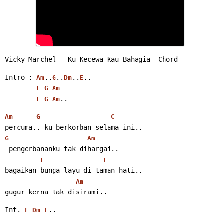
Vicky Marchel – Ku Kecewa Kau Bahagia  Chord
Intro : 
..
..
..
..
Am
G
Dm
E
F
G
Am
..
F
G
Am
Am
G
C
percuma.. ku berkorban selama ini..
G
Am
 pengorbananku tak dihargai..
F
E
bagaikan bunga layu di taman hati..
Am
gugur kerna tak disirami..
Int. 
..
F
Dm
E