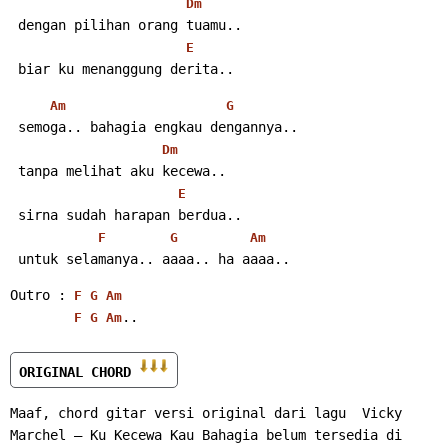
Dm
 dengan pilihan orang tuamu..
E
 biar ku menanggung derita..
Am
G
 semoga.. bahagia engkau dengannya..
Dm
 tanpa melihat aku kecewa..
E
 sirna sudah harapan berdua..
F
G
Am
 untuk selamanya.. aaaa.. ha aaaa..
Outro : 
F
G
Am
..
F
G
Am
ORIGINAL CHORD 
Maaf, chord gitar versi original dari lagu  Vicky 
Marchel – Ku Kecewa Kau Bahagia belum tersedia di 