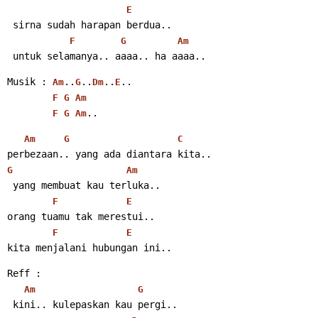
E
 sirna sudah harapan berdua..
F
G
Am
 untuk selamanya.. aaaa.. ha aaaa..
Musik : 
..
..
..
..
Am
G
Dm
E
F
G
Am
..
F
G
Am
Am
G
C
perbezaan.. yang ada diantara kita..
G
Am
 yang membuat kau terluka..
F
E
orang tuamu tak merestui..
F
E
kita menjalani hubungan ini..
Reff :
Am
G
 kini.. kulepaskan kau pergi..