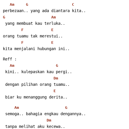
Am
G
C
perbezaan.. yang ada diantara kita..
G
Am
 yang membuat kau terluka..
F
E
orang tuamu tak merestui..
F
E
kita menjalani hubungan ini..
Reff :
Am
G
 kini.. kulepaskan kau pergi..
Dm
 dengan pilihan orang tuamu..
E
 biar ku menanggung derita..
Am
G
 semoga.. bahagia engkau dengannya..
Dm
 tanpa melihat aku kecewa..