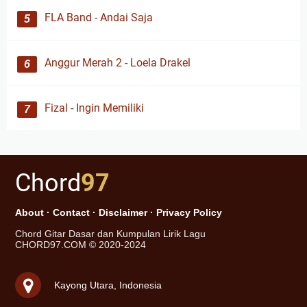
FLA Band - Andai Saja
Anggur Merah 2 - Loela Drakel
Fizal - Ingin Memiliki
Chord
97
About
·
Contact
·
Disclaimer
·
Privacy Policy
Chord Gitar Dasar dan Kumpulan Lirik Lagu
CHORD97.COM © 2020-2024
Kayong Utara, Indonesia