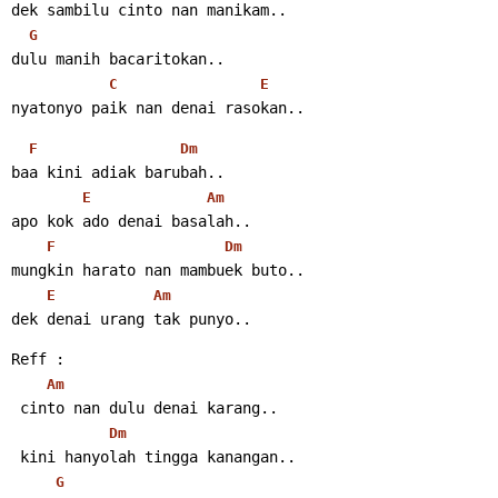
dek sambilu cinto nan manikam..
G
dulu manih bacaritokan..
C
E
nyatonyo paik nan denai rasokan..
F
Dm
baa kini adiak barubah..
E
Am
apo kok ado denai basalah..
F
Dm
mungkin harato nan mambuek buto..
E
Am
dek denai urang tak punyo..
Reff :
Am
 cinto nan dulu denai karang..
Dm
 kini hanyolah tingga kanangan..
G