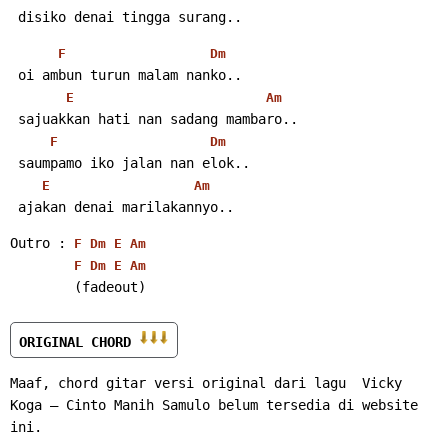
 disiko denai tingga surang..
F
Dm
 oi ambun turun malam nanko..
E
Am
 sajuakkan hati nan sadang mambaro..
F
Dm
 saumpamo iko jalan nan elok..
E
Am
 ajakan denai marilakannyo..
Outro : 
F
Dm
E
Am
F
Dm
E
Am
        (fadeout)
ORIGINAL CHORD 
Maaf, chord gitar versi original dari lagu  Vicky 
Koga – Cinto Manih Samulo belum tersedia di website 
ini.