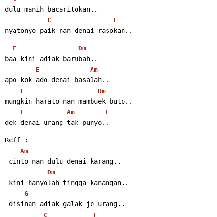
dulu manih bacaritokan..
C
E
nyatonyo paik nan denai rasokan..
F
Dm
baa kini adiak barubah..
E
Am
apo kok ado denai basalah..
F
Dm
mungkin harato nan mambuek buto..
E
Am
E
dek denai urang tak punyo..
Reff :
Am
 cinto nan dulu denai karang..
Dm
 kini hanyolah tingga kanangan..
G
 disinan adiak galak jo urang..
C
E