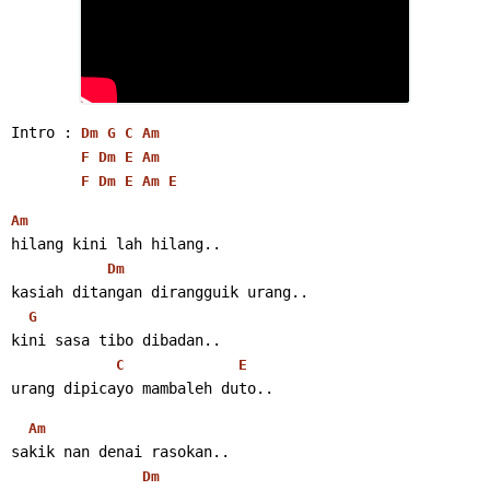
Intro : 
Dm
G
C
Am
F
Dm
E
Am
F
Dm
E
Am
E
Am
hilang kini lah hilang..
Dm
kasiah ditangan dirangguik urang..
G
kini sasa tibo dibadan..
C
E
urang dipicayo mambaleh duto..
Am
sakik nan denai rasokan..
Dm