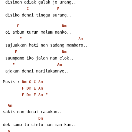
 disinan adiak galak jo urang..
C
E
 disiko denai tingga surang..
F
Dm
 oi ambun turun malam nanko..
E
Am
 sajuakkan hati nan sadang mambaro..
F
Dm
 saumpamo iko jalan nan elok..
E
Am
 ajakan denai marilakannyo..
Musik : 
Dm
G
C
Am
F
Dm
E
Am
F
Dm
E
Am
E
Am
sakik nan denai rasokan..
Dm
dek sambilu cinto nan manikam..
G