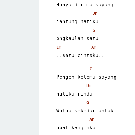
  Hanya dirimu sayang
Dm
  jantung hatiku
G
  engkaulah satu
Em
Am
  ..satu cintaku.. 
C
  Pengen ketemu sayang
Dm
  hatiku rindu
G
  Walau sekedar untuk
Am
  obat kangenku..