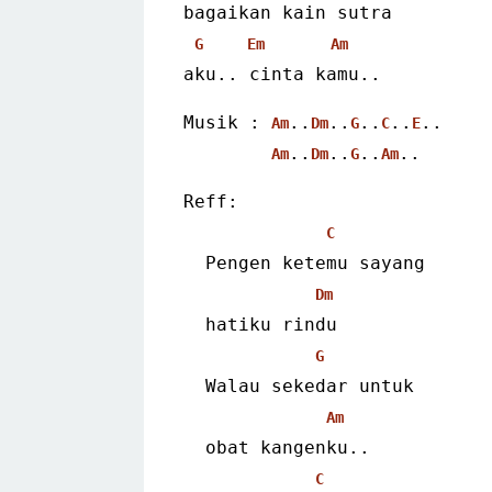
bagaikan kain sutra
G
Em
Am
aku.. cinta kamu.. 
Musik : 
..
..
..
..
..
Am
Dm
G
C
E
..
..
..
.. 
Am
Dm
G
Am
Reff:
C
  Pengen ketemu sayang
Dm
  hatiku rindu
G
  Walau sekedar untuk
Am
  obat kangenku..
C