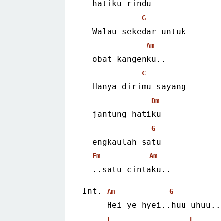
  hatiku rindu
G
  Walau sekedar untuk
Am
  obat kangenku..
C
  Hanya dirimu sayang
Dm
  jantung hatiku
G
  engkaulah satu
Em
Am
  ..satu cintaku.. 
Int. 
Am
G
     Hei ye hyei..huu uhuu..
F
E