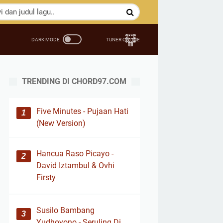
TRENDING DI CHORD97.COM
Five Minutes - Pujaan Hati
(New Version)
Hancua Raso Picayo -
David Iztambul & Ovhi
Firsty
Susilo Bambang
Yudhoyono - Seruling Di