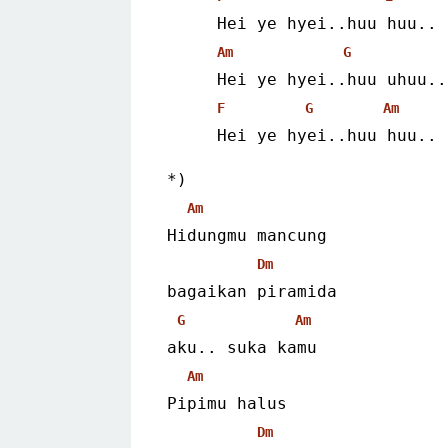
     Hei ye hyei..huu huu..
Am
G
     Hei ye hyei..huu uhuu..
F
G
Am
     Hei ye hyei..huu huu.. 
*)
Am
Hidungmu mancung
Dm
bagaikan piramida
G
Am
aku.. suka kamu
Am
Pipimu halus
Dm