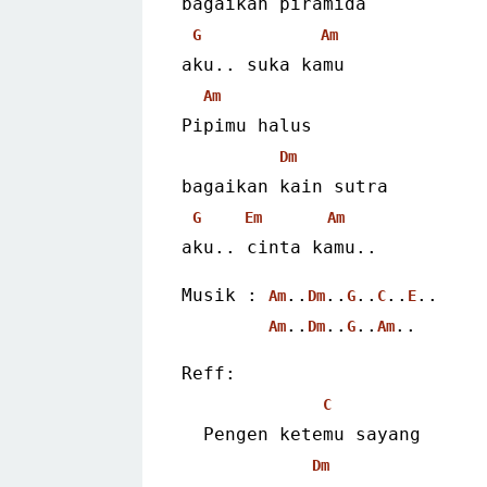
bagaikan piramida
G
Am
aku.. suka kamu
Am
Pipimu halus
Dm
bagaikan kain sutra
G
Em
Am
aku.. cinta kamu.. 
Musik : 
..
..
..
..
..
Am
Dm
G
C
E
..
..
..
.. 
Am
Dm
G
Am
Reff:
C
  Pengen ketemu sayang
Dm