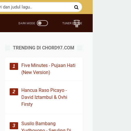
TRENDING DI CHORD97.COM
Five Minutes - Pujaan Hati
(New Version)
Hancua Raso Picayo -
David Iztambul & Ovhi
Firsty
Susilo Bambang
Yudhoyono - Seruling Di