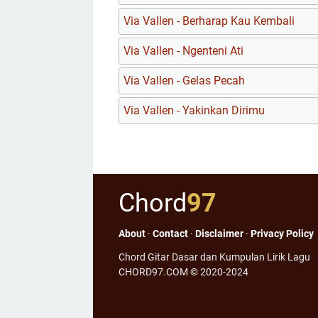
Via Vallen - Berharap Kau Kembali
Via Vallen - Ngenteni Ati
Via Vallen - Gelas Pecah
Via Vallen - Yakinkan Dirimu
Chord
97
About
·
Contact
·
Disclaimer
·
Privacy Policy
Chord Gitar Dasar dan Kumpulan Lirik Lagu
CHORD97.COM © 2020-2024