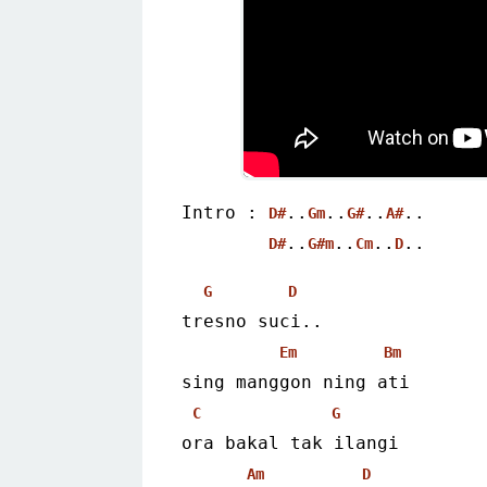
Intro : 
..
..
..
..
D#
Gm
G#
A#
..
..
..
.. 
D#
G#m
Cm
D
G
D
tresno suci..
Em
Bm
sing manggon ning ati
C
G
ora bakal tak ilangi
Am
D