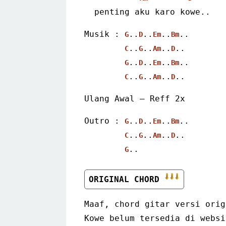
  penting aku karo kowe.. 
Musik : 
..
..
..
..
G
D
Em
Bm
..
..
..
..
C
G
Am
D
..
..
..
..
G
D
Em
Bm
..
..
..
.. 
C
G
Am
D
Ulang Awal – Reff 2x 
Outro : 
..
..
..
..
G
D
Em
Bm
..
..
..
..
C
G
Am
D
..
G
ORIGINAL CHORD 
Maaf, chord gitar versi orig
Kowe belum tersedia di websi