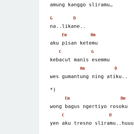
amung kanggo sliramu… 
G
D
na..likane..
Em
Bm
aku pisan ketemu
C
G
kebacut manis esemmu
Am
D
wes gumantung ning atiku.. 
*)
Em
Bm
wong bagus ngertiyo rosoku
C
D
yen aku tresno sliramu..huuu