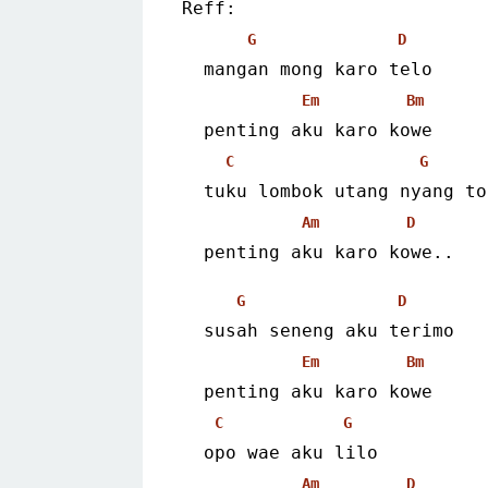
Reff:
G
D
  mangan mong karo telo
Em
Bm
  penting aku karo kowe
C
G
  tuku lombok utang nyang to
Am
D
  penting aku karo kowe.. 
G
D
  susah seneng aku terimo
Em
Bm
  penting aku karo kowe
C
G
  opo wae aku lilo
Am
D