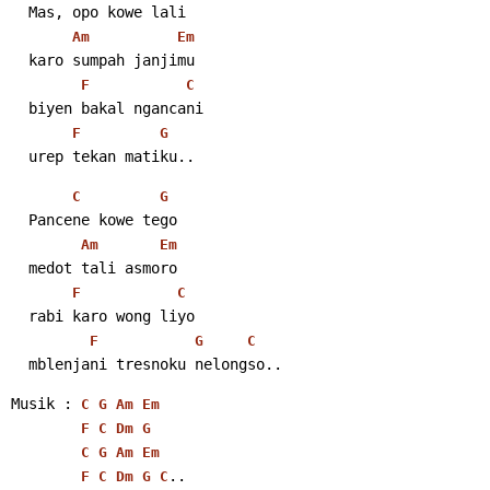
  Mas, opo kowe lali
Am
Em
  karo sumpah janjimu
F
C
  biyen bakal ngancani
F
G
  urep tekan matiku..
C
G
  Pancene kowe tego
Am
Em
  medot tali asmoro
F
C
  rabi karo wong liyo
F
G
C
  mblenjani tresnoku nelongso..
Musik : 
C
G
Am
Em
F
C
Dm
G
C
G
Am
Em
..
F
C
Dm
G
C