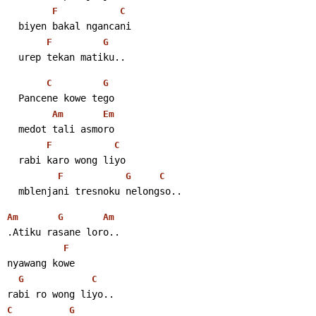
F
C
  biyen bakal ngancani
F
G
  urep tekan matiku..
C
G
  Pancene kowe tego
Am
Em
  medot tali asmoro
F
C
  rabi karo wong liyo
F
G
C
  mblenjani tresnoku nelongso..
Am
G
Am
.Atiku rasane loro..
F
nyawang kowe
G
C
rabi ro wong liyo..
C
G