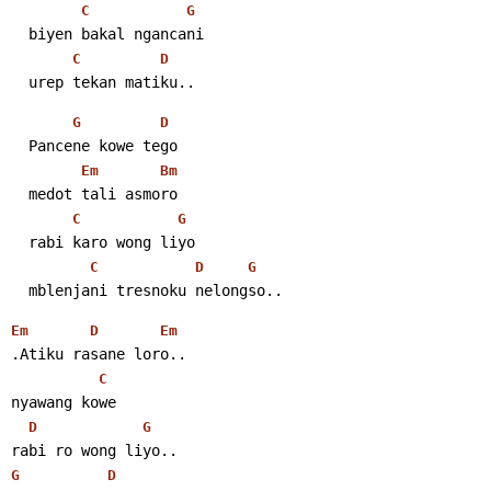
C
G
  biyen bakal ngancani
C
D
  urep tekan matiku..
G
D
  Pancene kowe tego
Em
Bm
  medot tali asmoro
C
G
  rabi karo wong liyo
C
D
G
  mblenjani tresnoku nelongso..
Em
D
Em
.Atiku rasane loro..
C
nyawang kowe
D
G
rabi ro wong liyo..
G
D