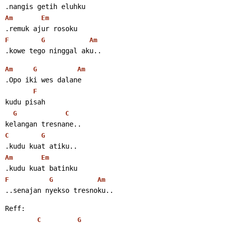
.nangis getih eluhku
Am
Em
.remuk ajur rosoku
F
G
Am
.kowe tego ninggal aku..
Am
G
Am
.Opo iki wes dalane
F
kudu pisah
G
C
kelangan tresnane..
C
G
.kudu kuat atiku..
Am
Em
.kudu kuat batinku
F
G
Am
..senajan nyekso tresnoku..
Reff:
C
G