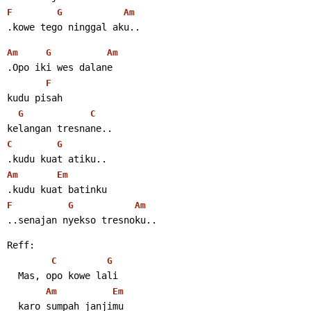
F
G
Am
.kowe tego ninggal aku..
Am
G
Am
.Opo iki wes dalane
F
kudu pisah
G
C
kelangan tresnane..
C
G
.kudu kuat atiku..
Am
Em
.kudu kuat batinku
F
G
Am
..senajan nyekso tresnoku..
Reff:
C
G
  Mas, opo kowe lali
Am
Em
  karo sumpah janjimu