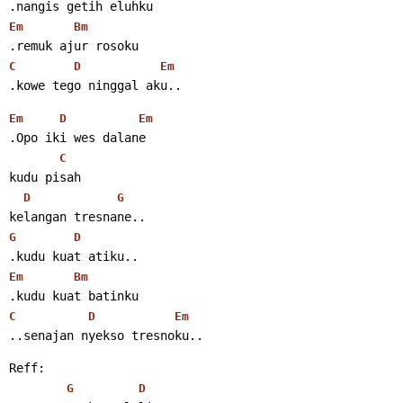
.nangis getih eluhku
Em
Bm
.remuk ajur rosoku
C
D
Em
.kowe tego ninggal aku..
Em
D
Em
.Opo iki wes dalane
C
kudu pisah
D
G
kelangan tresnane..
G
D
.kudu kuat atiku..
Em
Bm
.kudu kuat batinku
C
D
Em
..senajan nyekso tresnoku..
Reff:
G
D