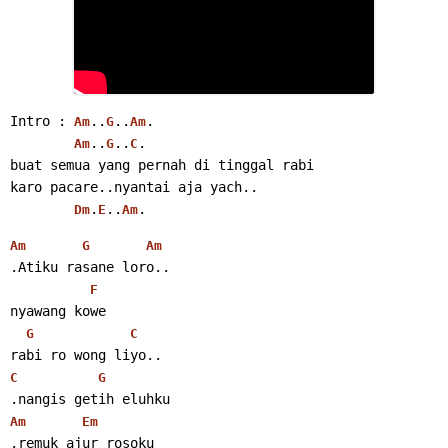
Intro : 
..
..
.
Am
G
Am
..
..
.
Am
G
C
buat semua yang pernah di tinggal rabi
karo pacare..nyantai aja yach..
.
..
.
Dm
E
Am
Am
G
Am
.Atiku rasane loro..
F
nyawang kowe
G
C
rabi ro wong liyo..
C
G
.nangis getih eluhku
Am
Em
.remuk ajur rosoku