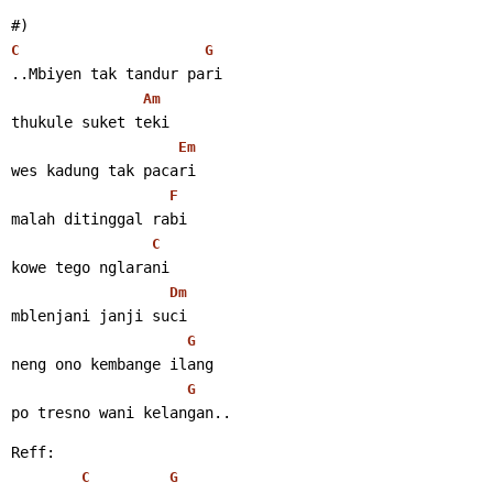
#)
C
G
..Mbiyen tak tandur pari
Am
thukule suket teki
Em
wes kadung tak pacari
F
malah ditinggal rabi
C
kowe tego nglarani
Dm
mblenjani janji suci
G
neng ono kembange ilang
G
po tresno wani kelangan..
Reff:
C
G