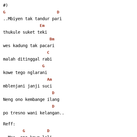
#)
G
D
..Mbiyen tak tandur pari
Em
thukule suket teki
Bm
wes kadung tak pacari
C
malah ditinggal rabi
G
kowe tego nglarani
Am
mblenjani janji suci
D
Neng ono kembange ilang
D
po tresno wani kelangan..
Reff:
G
D