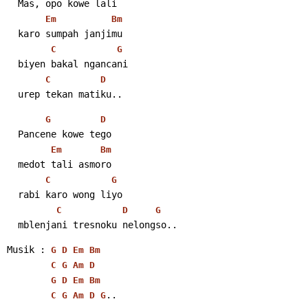
  Mas, opo kowe lali
Em
Bm
  karo sumpah janjimu
C
G
  biyen bakal ngancani
C
D
  urep tekan matiku..
G
D
  Pancene kowe tego
Em
Bm
  medot tali asmoro
C
G
  rabi karo wong liyo
C
D
G
  mblenjani tresnoku nelongso..
Musik : 
G
D
Em
Bm
C
G
Am
D
G
D
Em
Bm
..
C
G
Am
D
G