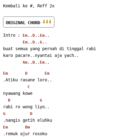
Kembali ke #, Reff 2x
ORIGINAL CHORD 
Intro : 
..
..
..
Em
D
Em
..
..
..
Em
D
G
buat semua yang pernah di tinggal rabi
karo pacare..nyantai aja yach..
..
..
..
Am
B
Em
Em
D
Em
.Atiku rasane loro..
C
nyawang kowe
D
G
rabi ro wong liyo..
G
D
.nangis getih eluhku
Em
Bm
.remuk ajur rosoku