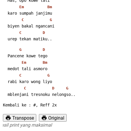
  Mas, opo kowe lali
Em
Bm
  karo sumpah janjimu
C
G
  biyen bakal ngancani
C
D
  urep tekan matiku..
G
D
  Pancene kowe tego
Em
Bm
  medot tali asmoro
C
G
  rabi karo wong liyo
C
D
G
  mblenjani tresnoku nelongso..
Kembali ke : #, Reff 2x
Transpose
Original
print yang maksimal