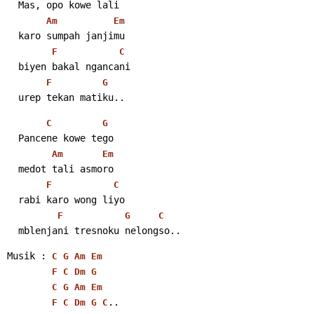
  Mas, opo kowe lali
Am
Em
  karo sumpah janjimu
F
C
  biyen bakal ngancani
F
G
  urep tekan matiku..
C
G
  Pancene kowe tego
Am
Em
  medot tali asmoro
F
C
  rabi karo wong liyo
F
G
C
  mblenjani tresnoku nelongso..
Musik : 
C
G
Am
Em
F
C
Dm
G
C
G
Am
Em
..
F
C
Dm
G
C