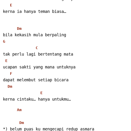
E
kerna ia hanya teman biasa… 
Dm
bila kekasih mula berpaling
G
C
tak perlu lagi bertentang mata
E
ucapan sakti yang mana untuknya
F
dapat melembut setiap bicara
Dm
E
kerna cintaku… hanya untukmu… 
Am
Dm
*) belum puas ku mengecapi redup asmara