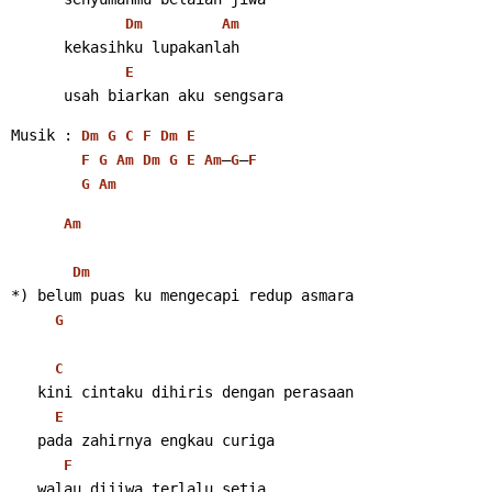
Dm
Am
      kekasihku lupakanlah
E
      usah biarkan aku sengsara 
Musik : 
Dm
G
C
F
Dm
E
–
–
F
G
Am
Dm
G
E
Am
G
F
G
Am
Am
Dm
*) belum puas ku mengecapi redup asmara
G
C
   kini cintaku dihiris dengan perasaan
E
   pada zahirnya engkau curiga
F
   walau dijiwa terlalu setia