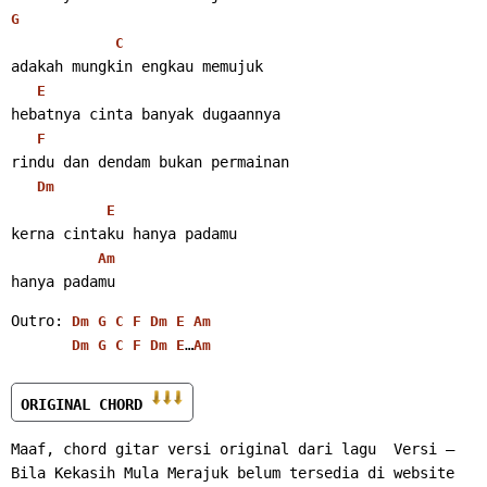
G
C
adakah mungkin engkau memujuk
E
hebatnya cinta banyak dugaannya
F
rindu dan dendam bukan permainan
Dm
E
kerna cintaku hanya padamu
Am
hanya padamu 
Outro: 
Dm
G
C
F
Dm
E
Am
…
Dm
G
C
F
Dm
E
Am
ORIGINAL CHORD 
Maaf, chord gitar versi original dari lagu  Versi – 
Bila Kekasih Mula Merajuk belum tersedia di website 