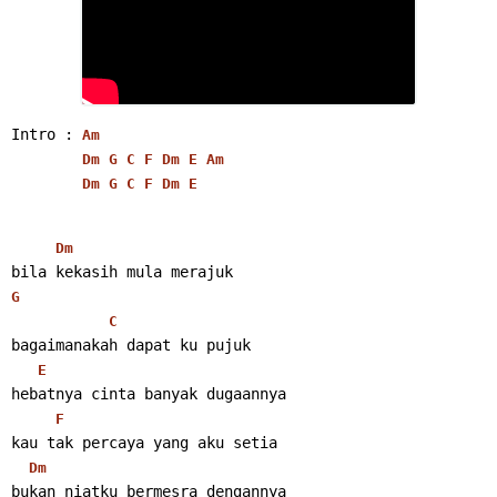
Intro : 
Am
Dm
G
C
F
Dm
E
Am
Dm
G
C
F
Dm
E
Dm
bila kekasih mula merajuk
G
C
bagaimanakah dapat ku pujuk
E
hebatnya cinta banyak dugaannya
F
kau tak percaya yang aku setia
Dm
bukan niatku bermesra dengannya