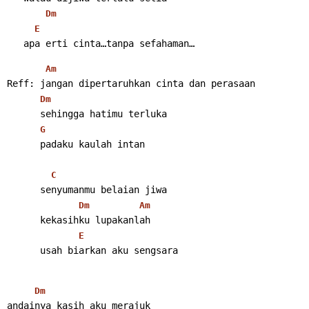
Dm
E
   apa erti cinta…tanpa sefahaman… 
Am
Reff: jangan dipertaruhkan cinta dan perasaan
Dm
      sehingga hatimu terluka
G
      padaku kaulah intan
C
      senyumanmu belaian jiwa
Dm
Am
      kekasihku lupakanlah
E
      usah biarkan aku sengsara 
Dm
andainya kasih aku merajuk