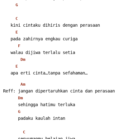
G
C
   kini cintaku dihiris dengan perasaan
E
   pada zahirnya engkau curiga
F
   walau dijiwa terlalu setia
Dm
E
   apa erti cinta…tanpa sefahaman… 
Am
Reff: jangan dipertaruhkan cinta dan perasaan
Dm
      sehingga hatimu terluka
G
      padaku kaulah intan
C
      senyumanmu belaian jiwa