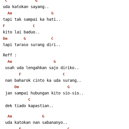
C
G
uda katokan sayang..
Am
G
tapi tak sampai ka hati..
F
C
kito lai baduo..
Dm
G
C
tapi taraso surang diri..
Reff :
Am
G
 usah uda lengahkan sajo diriko..
F
C
 nan baharok cinto ka uda surang..
Dm
G
 jan sampai hubungan kito sio-sio..
C
 dek tiado kapastian..
Am
G
 uda katokan nan sabananyo..
F
C