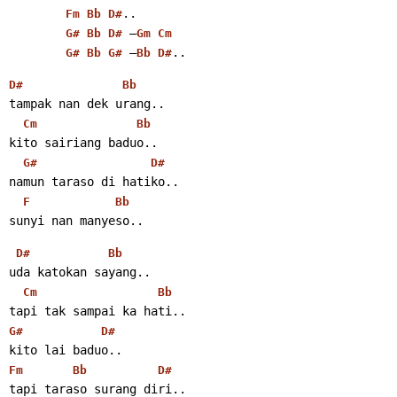
..
Fm
Bb
D#
 –
G#
Bb
D#
Gm
Cm
 –
..
G#
Bb
G#
Bb
D#
D#
Bb
tampak nan dek urang..
Cm
Bb
kito sairiang baduo..
G#
D#
namun taraso di hatiko..
F
Bb
sunyi nan manyeso..
D#
Bb
uda katokan sayang..
Cm
Bb
tapi tak sampai ka hati..
G#
D#
kito lai baduo..
Fm
Bb
D#
tapi taraso surang diri..