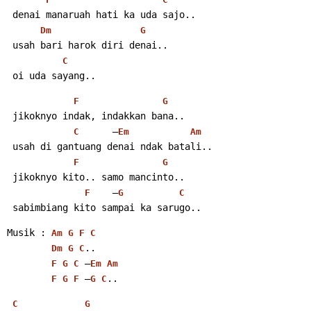
 denai manaruah hati ka uda sajo..
Dm
G
 usah bari harok diri denai..
C
 oi uda sayang..
F
G
 jikoknyo indak, indakkan bana..
      –
C
Em
Am
 usah di gantuang denai ndak batali..
F
G
 jikoknyo kito.. samo mancinto..
    –
F
G
C
 sabimbiang kito sampai ka sarugo..
Musik : 
Am
G
F
C
..
Dm
G
C
 –
F
G
C
Em
Am
 –
..
F
G
F
G
C
C
G