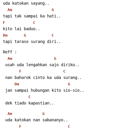
uda katokan sayang..
Am
G
tapi tak sampai ka hati..
F
C
kito lai baduo..
Dm
G
C
tapi taraso surang diri..
Reff :
Am
G
 usah uda lengahkan sajo diriko..
F
C
 nan baharok cinto ka uda surang..
Dm
G
 jan sampai hubungan kito sio-sio..
C
 dek tiado kapastian..
Am
G
 uda katokan nan sabananyo..
F
C