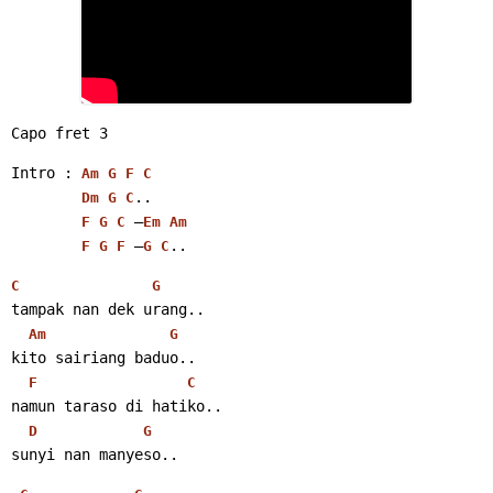
Capo fret 3
Intro : 
Am
G
F
C
..
Dm
G
C
 –
F
G
C
Em
Am
 –
..
F
G
F
G
C
C
G
tampak nan dek urang..
Am
G
kito sairiang baduo..
F
C
namun taraso di hatiko..
D
G
sunyi nan manyeso..