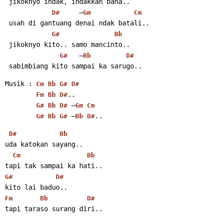
 jikoknyo indak, indakkan bana..
     –
D#
Gm
Cm
 usah di gantuang denai ndak batali..
G#
Bb
 jikoknyo kito.. samo mancinto..
   –
G#
Bb
D#
 sabimbiang kito sampai ka sarugo..
Musik : 
Cm
Bb
G#
D#
..
Fm
Bb
D#
 –
G#
Bb
D#
Gm
Cm
 –
..
G#
Bb
G#
Bb
D#
D#
Bb
uda katokan sayang..
Cm
Bb
tapi tak sampai ka hati..
G#
D#
kito lai baduo..
Fm
Bb
D#
tapi taraso surang diri..