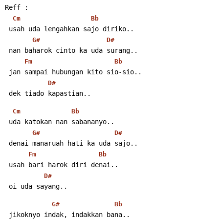
Reff :
Cm
Bb
 usah uda lengahkan sajo diriko..
G#
D#
 nan baharok cinto ka uda surang..
Fm
Bb
 jan sampai hubungan kito sio-sio..
D#
 dek tiado kapastian..
Cm
Bb
 uda katokan nan sabananyo..
G#
D#
 denai manaruah hati ka uda sajo..
Fm
Bb
 usah bari harok diri denai..
D#
 oi uda sayang..
G#
Bb
 jikoknyo indak, indakkan bana..