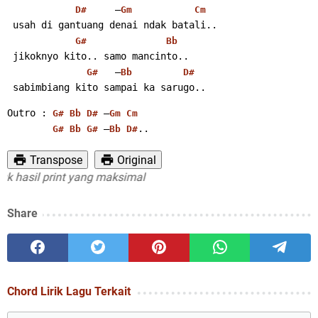
     –
D#
Gm
Cm
 usah di gantuang denai ndak batali..
G#
Bb
 jikoknyo kito.. samo mancinto..
   –
G#
Bb
D#
 sabimbiang kito sampai ka sarugo..
Outro : 
 –
G#
Bb
D#
Gm
Cm
 –
..
G#
Bb
G#
Bb
D#
Transpose
Original
sil print yang maksimal
Share
Chord Lirik Lagu Terkait