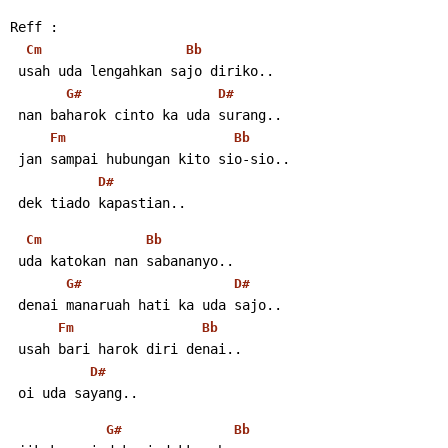
Reff :
Cm
Bb
 usah uda lengahkan sajo diriko..
G#
D#
 nan baharok cinto ka uda surang..
Fm
Bb
 jan sampai hubungan kito sio-sio..
D#
 dek tiado kapastian..
Cm
Bb
 uda katokan nan sabananyo..
G#
D#
 denai manaruah hati ka uda sajo..
Fm
Bb
 usah bari harok diri denai..
D#
 oi uda sayang..
G#
Bb