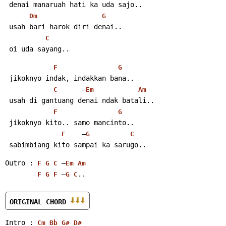
 denai manaruah hati ka uda sajo..
Dm
G
 usah bari harok diri denai..
C
 oi uda sayang..
F
G
 jikoknyo indak, indakkan bana..
      –
C
Em
Am
 usah di gantuang denai ndak batali..
F
G
 jikoknyo kito.. samo mancinto..
    –
F
G
C
 sabimbiang kito sampai ka sarugo..
Outro : 
 –
F
G
C
Em
Am
 –
..
F
G
F
G
C
ORIGINAL CHORD 
Intro : 
Cm
Bb
G#
D#