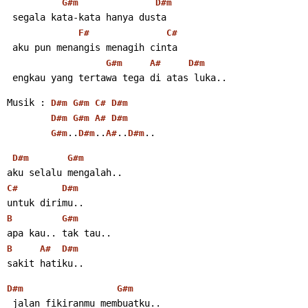
G#m
D#m
 segala kata-kata hanya dusta
F#
C#
 aku pun menangis menagih cinta
G#m
A#
D#m
 engkau yang tertawa tega di atas luka..
Musik : 
D#m
G#m
C#
D#m
D#m
G#m
A#
D#m
..
..
..
..
G#m
D#m
A#
D#m
D#m
G#m
aku selalu mengalah..
C#
D#m
untuk dirimu..
B
G#m
apa kau.. tak tau..
B
A#
D#m
sakit hatiku..
D#m
G#m
 jalan fikiranmu membuatku..