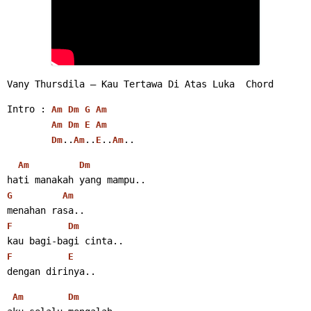
Vany Thursdila – Kau Tertawa Di Atas Luka  Chord
Intro : 
Am
Dm
G
Am
Am
Dm
E
Am
..
..
..
..
Dm
Am
E
Am
Am
Dm
hati manakah yang mampu..
G
Am
menahan rasa..
F
Dm
kau bagi-bagi cinta..
F
E
dengan dirinya..
Am
Dm