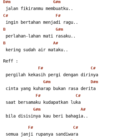
D#m
G#m
 jalan fikiranmu membuatku..
C#
F#
 ingin bertahan menjadi ragu..
B
G#m
 perlahan-lahan mati rasaku..
B
A#
 kering sudah air mataku..
Reff :
F#
C#
 pergilah kekasih pergi dengan dirinya
G#m
D#m
 cinta yang kuharap bukan rasa derita
F#
C#
 saat bersamaku kudapatkan luka
G#m
A#
 bila disisinya kau beri bahagia..
F#
C#
 semua janji rupanya sandiwara