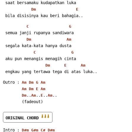
 saat bersamaku kudapatkan luka
Dm
E
 bila disisinya kau beri bahagia..
C
G
 semua janji rupanya sandiwara
Dm
Am
 segala kata-kata hanya dusta
C
G
 aku pun menangis menagih cinta
Dm
E
Am
 engkau yang tertawa tega di atas luka..
Outro : 
Am
Dm
G
Am
Am
Dm
E
Am
..
..
..
..
Dm
Am
E
Am
        (fadeout)
ORIGINAL CHORD 
Intro : 
D#m
G#m
C#
D#m