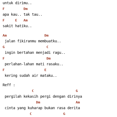
untuk dirimu..
F
Dm
apa kau.. tak tau..
F
E
Am
sakit hatiku..
Am
Dm
 jalan fikiranmu membuatku..
G
C
 ingin bertahan menjadi ragu..
F
Dm
 perlahan-lahan mati rasaku..
F
E
 kering sudah air mataku..
Reff :
C
G
 pergilah kekasih pergi dengan dirinya
Dm
Am
 cinta yang kuharap bukan rasa derita
C
G