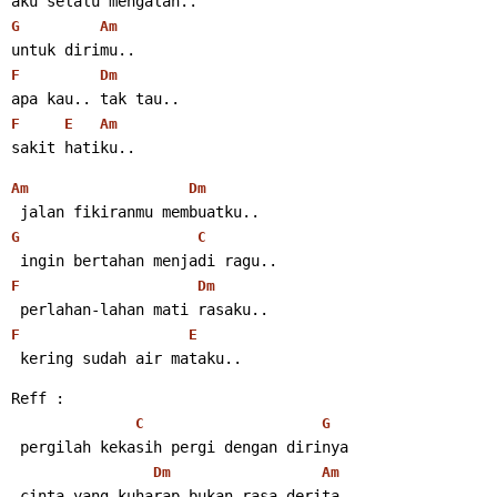
aku selalu mengalah..
G
Am
untuk dirimu..
F
Dm
apa kau.. tak tau..
F
E
Am
sakit hatiku..
Am
Dm
 jalan fikiranmu membuatku..
G
C
 ingin bertahan menjadi ragu..
F
Dm
 perlahan-lahan mati rasaku..
F
E
 kering sudah air mataku..
Reff :
C
G
 pergilah kekasih pergi dengan dirinya
Dm
Am
 cinta yang kuharap bukan rasa derita