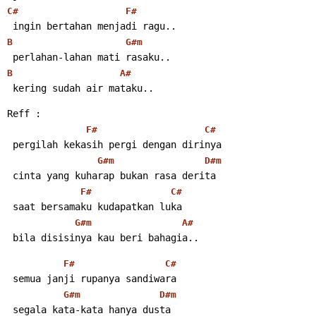
C#
F#
 ingin bertahan menjadi ragu..
B
G#m
 perlahan-lahan mati rasaku..
B
A#
 kering sudah air mataku..
Reff :
F#
C#
 pergilah kekasih pergi dengan dirinya
G#m
D#m
 cinta yang kuharap bukan rasa derita
F#
C#
 saat bersamaku kudapatkan luka
G#m
A#
 bila disisinya kau beri bahagia..
F#
C#
 semua janji rupanya sandiwara
G#m
D#m
 segala kata-kata hanya dusta