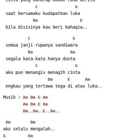
C
G
 saat bersamaku kudapatkan luka
Dm
E
 bila disisinya kau beri bahagia..
C
G
 semua janji rupanya sandiwara
Dm
Am
 segala kata-kata hanya dusta
C
G
 aku pun menangis menagih cinta
Dm
E
Am
 engkau yang tertawa tega di atas luka..
Musik : 
Am
Dm
G
Am
Am
Dm
E
Am
..
..
..
..
Dm
Am
E
Am
Am
Dm
aku selalu mengalah..
G
Am