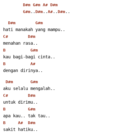
D#m
G#m
A#
D#m
..
..
..
..
G#m
D#m
A#
D#m
D#m
G#m
hati manakah yang mampu..
C#
D#m
menahan rasa..
B
G#m
kau bagi-bagi cinta..
B
A#
dengan dirinya..
D#m
G#m
aku selalu mengalah..
C#
D#m
untuk dirimu..
B
G#m
apa kau.. tak tau..
B
A#
D#m
sakit hatiku..