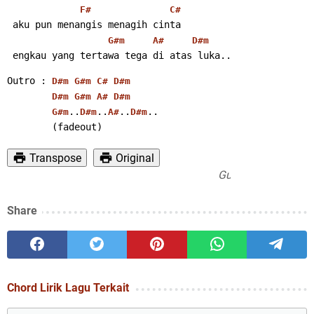
F#
C#
 aku pun menangis menagih cinta
G#m
A#
D#m
 engkau yang tertawa tega di atas luka..
Outro : 
D#m
G#m
C#
D#m
D#m
G#m
A#
D#m
..
..
..
..
G#m
D#m
A#
D#m
        (fadeout)
Transpose
Original
Gunakan PC untuk hasil
Share
Chord Lirik Lagu Terkait