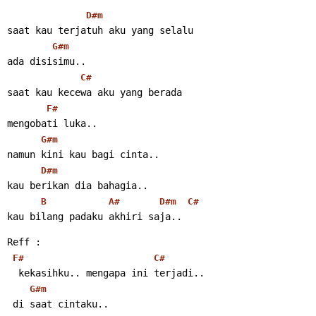
D#m
saat kau terjatuh aku yang selalu
G#m
ada disisimu..
C#
saat kau kecewa aku yang berada
F#
mengobati luka..
G#m
namun kini kau bagi cinta..
D#m
kau berikan dia bahagia..
B
A#
D#m
C#
kau bilang padaku akhiri saja..
Reff :
F#
C#
  kekasihku.. mengapa ini terjadi..
G#m
 di saat cintaku..