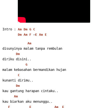
Intro : 
Am
Dm
G
C
 –
Dm
Am
F
E
Am
E
Am
disunyinya malam tanpa rembulan
Dm
diriku disini..
G
malam kebasahan bermandikan hujan
C
kunanti dirimu..
Dm
kau gantung harapan cintaku..
Am
kau biarkan aku menunggu..
F
E
Am
E