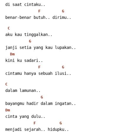
 di saat cintaku..
F
G
 benar-benar butuh.. dirimu..
C
 aku kau tinggalkan..
G
 janji setia yang kau lupakan..
Dm
 kini ku sadari..
F
G
 cintamu hanya sebuah ilusi..
C
 dalam lamunan..
G
 bayangmu hadir dalam ingatan..
Dm
 cinta yang dulu..
F
G
 menjadi sejarah.. hidupku..