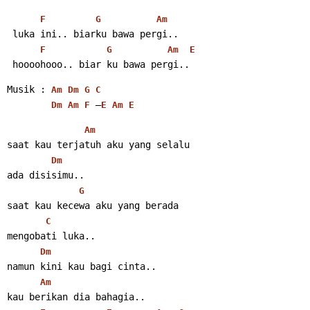
F
G
Am
 luka ini.. biarku bawa pergi..
F
G
Am
E
 hoooohooo.. biar ku bawa pergi..
Musik : 
Am
Dm
G
C
 –
Dm
Am
F
E
Am
E
Am
saat kau terjatuh aku yang selalu
Dm
ada disisimu..
G
saat kau kecewa aku yang berada
C
mengobati luka..
Dm
namun kini kau bagi cinta..
Am
kau berikan dia bahagia..