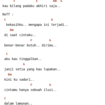
F
E
Am
G
kau bilang padaku akhiri saja..
Reff :
C
G
  kekasihku.. mengapa ini terjadi..
Dm
 di saat cintaku..
F
G
 benar-benar butuh.. dirimu..
C
 aku kau tinggalkan..
G
 janji setia yang kau lupakan..
Dm
 kini ku sadari..
F
G
 cintamu hanya sebuah ilusi..
C
 dalam lamunan..