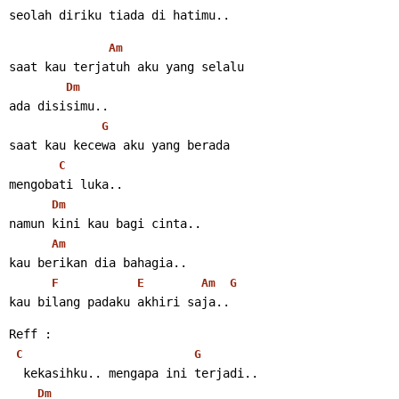
seolah diriku tiada di hatimu..
Am
saat kau terjatuh aku yang selalu
Dm
ada disisimu..
G
saat kau kecewa aku yang berada
C
mengobati luka..
Dm
namun kini kau bagi cinta..
Am
kau berikan dia bahagia..
F
E
Am
G
kau bilang padaku akhiri saja..
Reff :
C
G
  kekasihku.. mengapa ini terjadi..
Dm