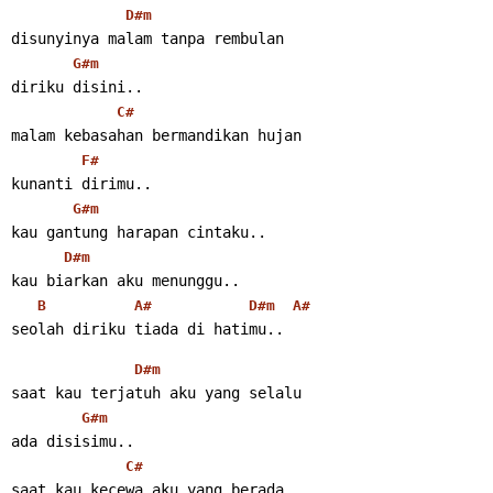
D#m
disunyinya malam tanpa rembulan
G#m
diriku disini..
C#
malam kebasahan bermandikan hujan
F#
kunanti dirimu..
G#m
kau gantung harapan cintaku..
D#m
kau biarkan aku menunggu..
B
A#
D#m
A#
seolah diriku tiada di hatimu..
D#m
saat kau terjatuh aku yang selalu
G#m
ada disisimu..
C#
saat kau kecewa aku yang berada