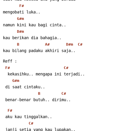
F#
mengobati luka..
G#m
namun kini kau bagi cinta..
D#m
kau berikan dia bahagia..
B
A#
D#m
C#
kau bilang padaku akhiri saja..
Reff :
F#
C#
  kekasihku.. mengapa ini terjadi..
G#m
 di saat cintaku..
B
C#
 benar-benar butuh.. dirimu..
F#
 aku kau tinggalkan..
C#
 janji setia yang kau lupakan..