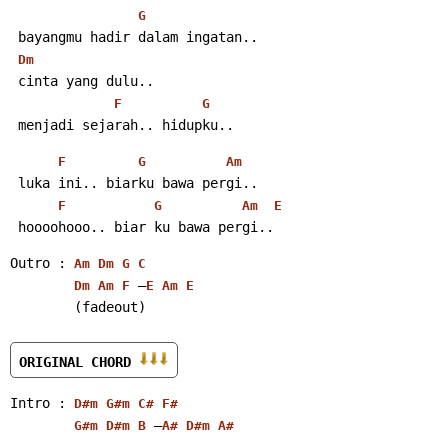
G
 bayangmu hadir dalam ingatan..
Dm
 cinta yang dulu..
F
G
 menjadi sejarah.. hidupku..
F
G
Am
 luka ini.. biarku bawa pergi..
F
G
Am
E
 hoooohooo.. biar ku bawa pergi..
Outro : 
Am
Dm
G
C
 –
Dm
Am
F
E
Am
E
        (fadeout)
ORIGINAL CHORD 
Intro : 
D#m
G#m
C#
F#
 –
G#m
D#m
B
A#
D#m
A#