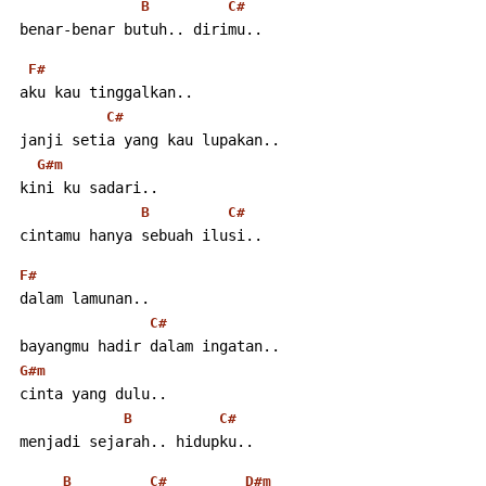
B
C#
 benar-benar butuh.. dirimu..
F#
 aku kau tinggalkan..
C#
 janji setia yang kau lupakan..
G#m
 kini ku sadari..
B
C#
 cintamu hanya sebuah ilusi..
F#
 dalam lamunan..
C#
 bayangmu hadir dalam ingatan..
G#m
 cinta yang dulu..
B
C#
 menjadi sejarah.. hidupku..
B
C#
D#m