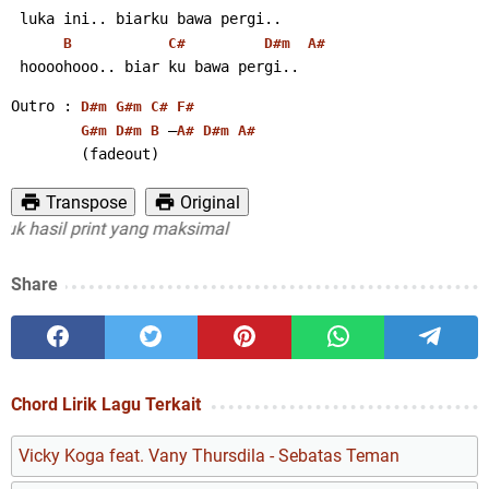
 luka ini.. biarku bawa pergi..
B
C#
D#m
A#
 hoooohooo.. biar ku bawa pergi..
Outro : 
D#m
G#m
C#
F#
 –
G#m
D#m
B
A#
D#m
A#
        (fadeout)
Transpose
Original
asil print yang maksimal
Share
Chord Lirik Lagu Terkait
Vicky Koga feat. Vany Thursdila - Sebatas Teman