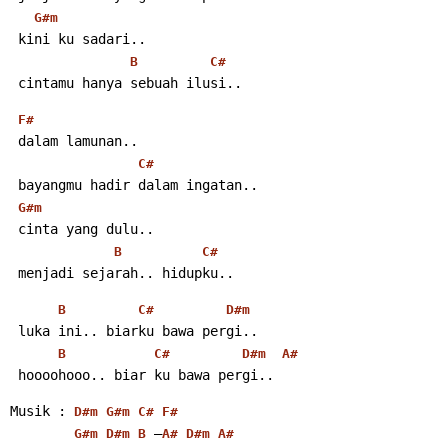
G#m
 kini ku sadari..
B
C#
 cintamu hanya sebuah ilusi..
F#
 dalam lamunan..
C#
 bayangmu hadir dalam ingatan..
G#m
 cinta yang dulu..
B
C#
 menjadi sejarah.. hidupku..
B
C#
D#m
 luka ini.. biarku bawa pergi..
B
C#
D#m
A#
 hoooohooo.. biar ku bawa pergi..
Musik : 
D#m
G#m
C#
F#
 –
G#m
D#m
B
A#
D#m
A#