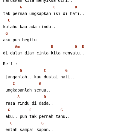
haruskah kita menyiksa diri..
G
C
D
tak pernah ungkapkan isi di hati..
C
kutahu kau ada rindu..
G
aku pun begitu..
Am
D
G
D
di dalam diam cinta kita menyatu..
Reff :
G
C
G
 janganlah.. kau dustai hati..
C
G
 ungkapanlah semua..
A
D
 rasa rindu di dada..
G
C
G
 aku.. pun tak pernah tahu..
C
G
 entah sampai kapan..