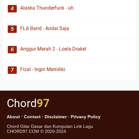
Alaska Thunderfuck - uh
FLA Band - Andai Saja
Anggur Merah 2 - Loela Drakel
Fizal - Ingin Memiliki
Chord
97
About
·
Contact
·
Disclaimer
·
Privacy Policy
Chord Gitar Dasar dan Kumpulan Lirik Lagu
CHORD97.COM © 2020-2024