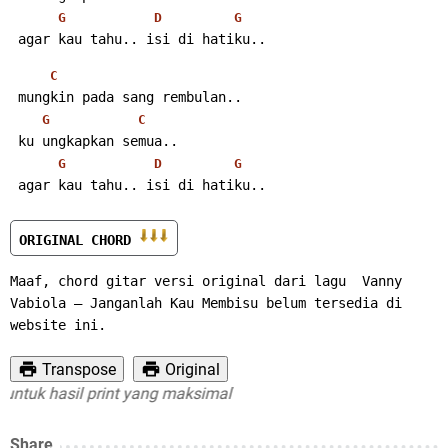
G
D
G
 agar kau tahu.. isi di hatiku..
C
 mungkin pada sang rembulan..
G
C
 ku ungkapkan semua..
G
D
G
 agar kau tahu.. isi di hatiku..
ORIGINAL CHORD 
Maaf, chord gitar versi original dari lagu  Vanny 
Vabiola – Janganlah Kau Membisu belum tersedia di 
website ini.
Transpose
Original
uk hasil print yang maksimal
Share