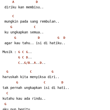
A
D
 diriku kan membisu..
C
 mungkin pada sang rembulan..
G
C
 ku ungkapkan semua..
G
D
G
D
 agar kau tahu.. isi di hatiku..
Musik : 
..
G
C
G
..
G
C
D
..
..
..
..
C
G/B
A
D
G
C
G
haruskah kita menyiksa diri..
G
C
D
tak pernah ungkapkan isi di hati..
C
kutahu kau ada rindu..
G
aku pun begitu..