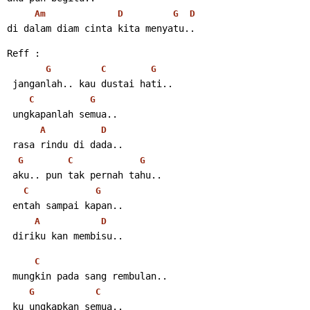
Am
D
G
D
di dalam diam cinta kita menyatu..
Reff :
G
C
G
 janganlah.. kau dustai hati..
C
G
 ungkapanlah semua..
A
D
 rasa rindu di dada..
G
C
G
 aku.. pun tak pernah tahu..
C
G
 entah sampai kapan..
A
D
 diriku kan membisu..
C
 mungkin pada sang rembulan..
G
C
 ku ungkapkan semua..