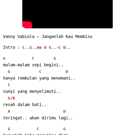
Vanny Vabiola – Janganlah Kau Membisu
Intro : 
..
..
..-
..
C
G
Am
D
G
C
D
G
C
G
malam-malam sepi begini..
G
C
D
hanya rembulan yang menemani..
C
sunyi yang menyelimuti..
G/B
resah dalam hati..
A
D
teringat.. akan dirimu lagi..
G
C
G