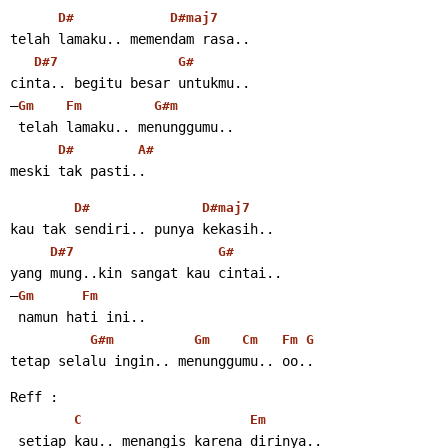
D#
D#maj7
telah lamaku.. memendam rasa..
D#7
G#
cinta.. begitu besar untukmu..
–
Gm
Fm
G#m
 telah lamaku.. menunggumu..
D#
A#
meski tak pasti..
D#
D#maj7
kau tak sendiri.. punya kekasih..
D#7
G#
yang mung..kin sangat kau cintai..
–
Gm
Fm
 namun hati ini..
G#m
Gm
Cm
Fm
G
tetap selalu ingin.. menunggumu.. oo..
Reff :
C
Em
 setiap kau.. menangis karena dirinya..