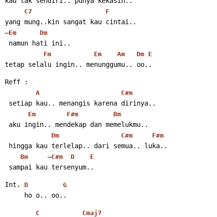
kau tak sendiri.. punya kekasih..
C7
F
yang mung..kin sangat kau cintai..
–
Em
Dm
 namun hati ini..
Fm
Em
Am
Dm
E
tetap selalu ingin.. menunggumu.. oo..
Reff :
A
C#m
 setiap kau.. menangis karena dirinya..
Em
F#m
Bm
 aku ingin.. mendekap dan memelukmu..
Dm
C#m
F#m
 hingga kau terlelap.. dari semua.. luka..
     –
Bm
C#m
D
E
 sampai kau tersenyum..
Int. 
D
G
     ho o.. oo..
C
Cmaj7