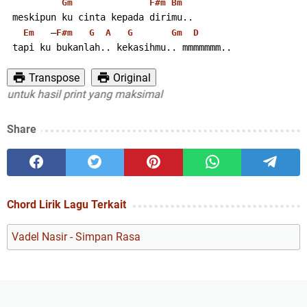
Gm
F#m
Bm
 meskipun ku cinta kepada dirimu..
   –
Em
F#m
G
A
G
Gm
D
 tapi ku bukanlah.. kekasihmu.. mmmmmmm..
Transpose
Original
tuk hasil print yang maksimal
Share
Chord Lirik Lagu Terkait
Vadel Nasir - Simpan Rasa