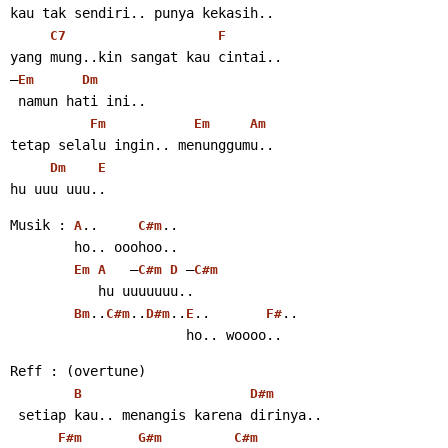
kau tak sendiri.. punya kekasih..
C7
F
yang mung..kin sangat kau cintai..
–
Em
Dm
 namun hati ini..
Fm
Em
Am
tetap selalu ingin.. menunggumu..
Dm
E
hu uuu uuu..
Musik : 
..     
..
A
C#m
        ho.. ooohoo..
   –
 –
Em
A
C#m
D
C#m
           hu uuuuuuu..
..
..
..
..       
..
Bm
C#m
D#m
E
F#
                      ho.. woooo..
Reff : (overtune)
B
D#m
 setiap kau.. menangis karena dirinya..
F#m
G#m
C#m