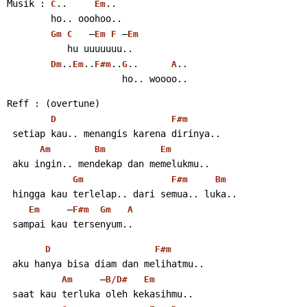
Musik : 
..     
..
C
Em
        ho.. ooohoo..
   –
 –
Gm
C
Em
F
Em
           hu uuuuuuu..
..
..
..
..      
..
Dm
Em
F#m
G
A
                     ho.. woooo..
Reff : (overtune)
D
F#m
 setiap kau.. menangis karena dirinya..
Am
Bm
Em
 aku ingin.. mendekap dan memelukmu..
Gm
F#m
Bm
 hingga kau terlelap.. dari semua.. luka..
     –
Em
F#m
Gm
A
 sampai kau tersenyum..
D
F#m
 aku hanya bisa diam dan melihatmu..
     –
Am
B/D#
Em
 saat kau terluka oleh kekasihmu..