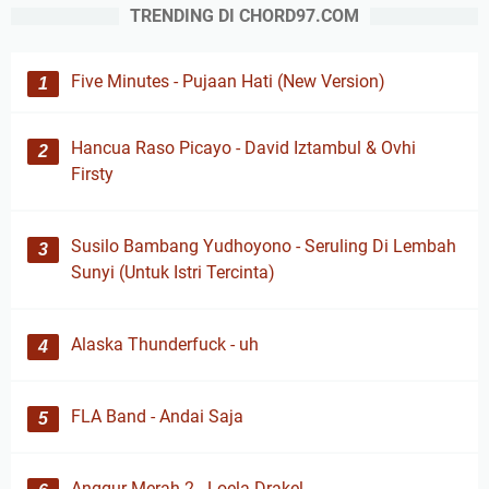
TRENDING DI CHORD97.COM
Five Minutes - Pujaan Hati (New Version)
Hancua Raso Picayo - David Iztambul & Ovhi
Firsty
Susilo Bambang Yudhoyono - Seruling Di Lembah
Sunyi (Untuk Istri Tercinta)
Alaska Thunderfuck - uh
FLA Band - Andai Saja
Anggur Merah 2 - Loela Drakel