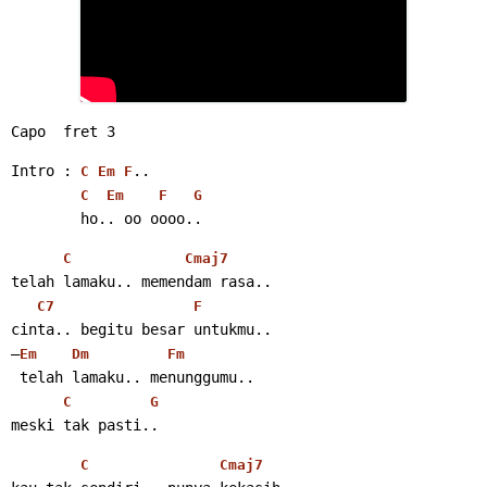
Capo  fret 3
Intro : 
..
C
Em
F
C
Em
F
G
        ho.. oo oooo..
C
Cmaj7
telah lamaku.. memendam rasa..
C7
F
cinta.. begitu besar untukmu..
–
Em
Dm
Fm
 telah lamaku.. menunggumu..
C
G
meski tak pasti..
C
Cmaj7