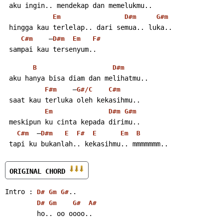
 aku ingin.. mendekap dan memelukmu..
Em
D#m
G#m
 hingga kau terlelap.. dari semua.. luka..
    –
C#m
D#m
Em
F#
 sampai kau tersenyum..
B
D#m
 aku hanya bisa diam dan melihatmu..
    –
F#m
G#/C
C#m
 saat kau terluka oleh kekasihmu..
Em
D#m
G#m
 meskipun ku cinta kepada dirimu..
  –
C#m
D#m
E
F#
E
Em
B
 tapi ku bukanlah.. kekasihmu.. mmmmmmm..
ORIGINAL CHORD 
Intro : 
..
D#
Gm
G#
D#
Gm
G#
A#
        ho.. oo oooo..