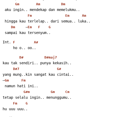
Gm
Am
Dm
 aku ingin.. mendekap dan memelukmu..
Fm
Em
Am
 hingga kau terlelap.. dari semua.. luka..
     –
Dm
Em
F
G
 sampai kau tersenyum..
Int. 
F
A#
     ho o.. oo..
D#
D#maj7
kau tak sendiri.. punya kekasih..
D#7
G#
yang mung..kin sangat kau cintai..
–
Gm
Fm
 namun hati ini..
G#m
Gm
Cm
tetap selalu ingin.. menunggumu..
Fm
G
hu uuu uuu..