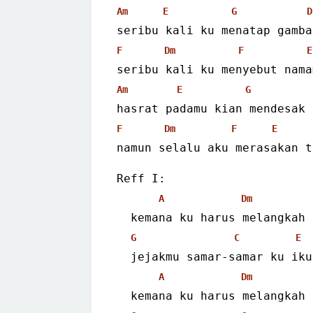
Am
E
G
D
seribu kali ku menatap gamba
F
Dm
F
E
seribu kali ku menyebut nama
Am
E
G
hasrat padamu kian mendesak 
F
Dm
F
E
namun selalu aku merasakan t
Reff I:
A
Dm
  kemana ku harus melangkah
G
C
E
  jejakmu samar-samar ku iku
A
Dm
  kemana ku harus melangkah