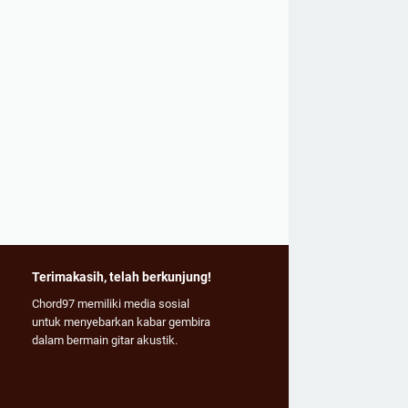
Terimakasih, telah berkunjung!
Chord97 memiliki media sosial
untuk menyebarkan kabar gembira
dalam bermain gitar akustik.