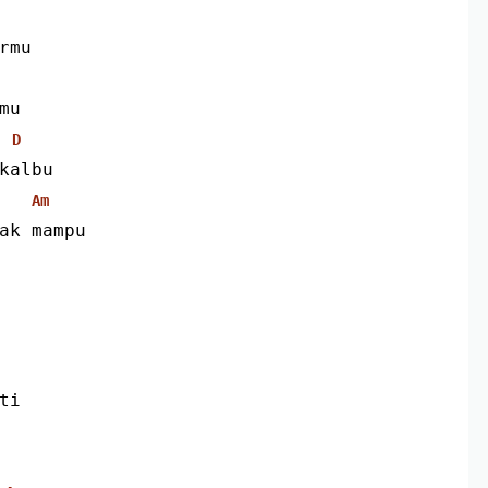
rmu
mu
D
kalbu
Am
ak mampu 
ti