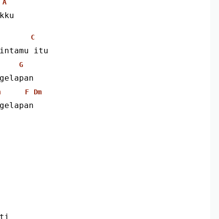
A
kku 
C
intamu itu
G
gelapan
m
F
Dm
gelapan 
ti