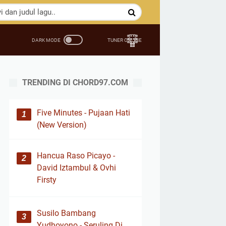
TRENDING DI CHORD97.COM
Five Minutes - Pujaan Hati
(New Version)
Hancua Raso Picayo -
David Iztambul & Ovhi
Firsty
Susilo Bambang
Yudhoyono - Seruling Di