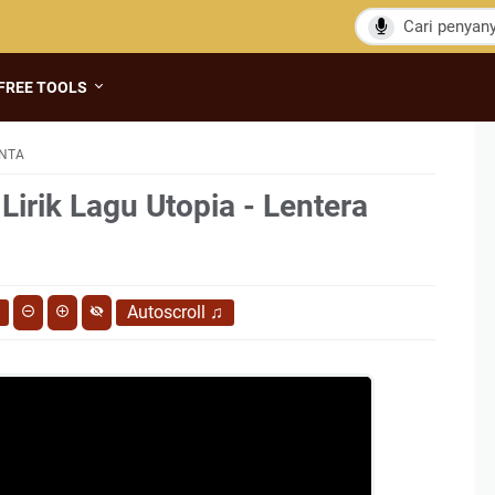
FREE TOOLS
INTA
Lirik Lagu Utopia - Lentera
Autoscroll
♫