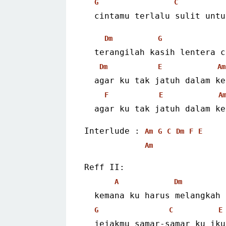
G
C
  cintamu terlalu sulit untu
Dm
G
  terangilah kasih lentera c
Dm
E
Am
  agar ku tak jatuh dalam ke
F
E
A
  agar ku tak jatuh dalam ke
Interlude : 
Am
G
C
Dm
F
E
Am
Reff II:
A
Dm
  kemana ku harus melangkah
G
C
E
  jejakmu samar-samar ku iku