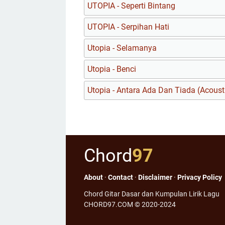
UTOPIA - Seperti Bintang
UTOPIA - Serpihan Hati
Utopia - Selamanya
Utopia - Benci
Utopia - Antara Ada Dan Tiada (Acoust
Chord
97
About
·
Contact
·
Disclaimer
·
Privacy Policy
Chord Gitar Dasar dan Kumpulan Lirik Lagu
CHORD97.COM © 2020-2024