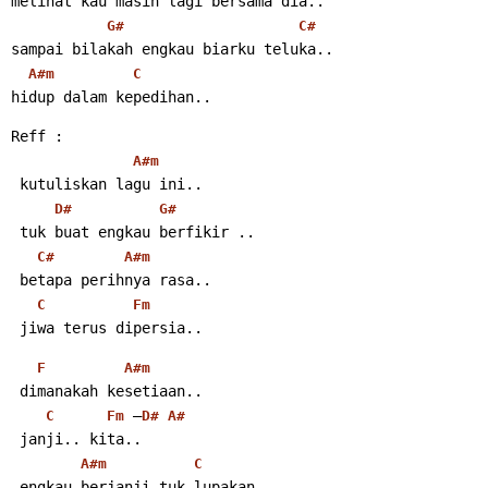
melihat kau masih lagi bersama dia..
G#
C#
sampai bilakah engkau biarku teluka..
A#m
C
hidup dalam kepedihan..
Reff :
A#m
 kutuliskan lagu ini..
D#
G#
 tuk buat engkau berfikir ..
C#
A#m
 betapa perihnya rasa..
C
Fm
 jiwa terus dipersia..
F
A#m
 dimanakah kesetiaan..
 –
C
Fm
D#
A#
 janji.. kita..
A#m
C
 engkau berjanji tuk lupakan