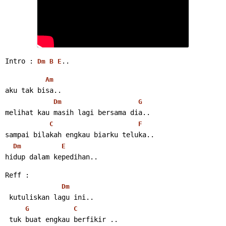
Intro : 
..
Dm
B
E
Am
aku tak bisa..
Dm
G
melihat kau masih lagi bersama dia..
C
F
sampai bilakah engkau biarku teluka..
Dm
E
hidup dalam kepedihan..
Reff :
Dm
 kutuliskan lagu ini..
G
C
 tuk buat engkau berfikir ..