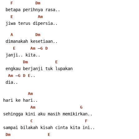
F
Dm
 betapa perihnya rasa..
E
Am
 jiwa terus dipersia..
A
Dm
 dimanakah kesetiaan..
 –
E
Am
G
D
 janji.. kita..
Dm
E
 engkau berjanji tuk lupakan
 –
..
Am
G
D
E
 dia..
Am
hari ke hari..
Am
G
sehingga kini aku masih memikirkan..
C
F
sampai bilakah kisah cinta kita ini..
Dm
E