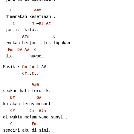
F
A#m
 dimanakah kesetiaan..
 –
C
Fm
D#
A#
 janji.. kita..
A#m
C
 engkau berjanji tuk lupakan
 –
Fm
D#
A#
C
 dia..     huwoo..
Musik : 
 A#
Fm
C#
C
..
..
C#
C
A#m
seakan hati terusik..
D#
G#
ku akan terus menanti..
     –
C#
Cm
A#m
di waktu malam yang sunyi..
C
Fm
sendiri aku di sini..