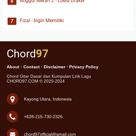
Anggur Merah 2 - Loela Drakel
Fizal - Ingin Memiliki
Chord
97
About
·
Contact
·
Disclaimer
·
Privacy Policy
Chord Gitar Dasar dan Kumpulan Lirik Lagu
CHORD97.COM © 2020-2024
Kayong Utara, Indonesia
+628-215-730-2326
chord97official@gmail.com