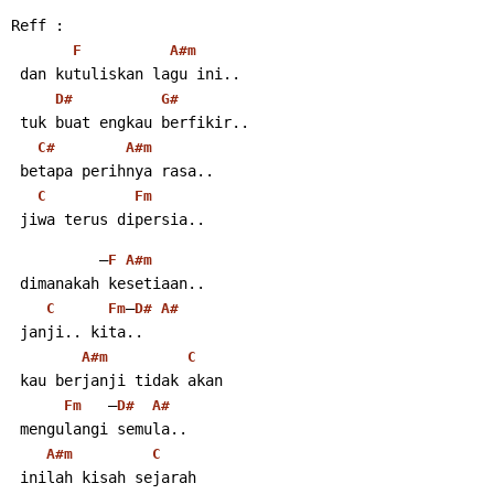
Reff :
F
A#m
 dan kutuliskan lagu ini..
D#
G#
 tuk buat engkau berfikir..
C#
A#m
 betapa perihnya rasa..
C
Fm
 jiwa terus dipersia..
          –
F
A#m
 dimanakah kesetiaan..
–
C
Fm
D#
A#
 janji.. kita..
A#m
C
 kau berjanji tidak akan
   –
Fm
D#
A#
 mengulangi semula..
A#m
C
 inilah kisah sejarah