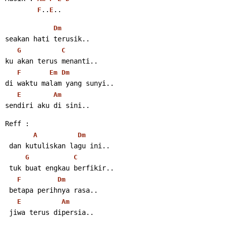
..
..
F
E
Dm
seakan hati terusik..
G
C
ku akan terus menanti..
F
Em
Dm
di waktu malam yang sunyi..
E
Am
sendiri aku di sini..
Reff :
A
Dm
 dan kutuliskan lagu ini..
G
C
 tuk buat engkau berfikir..
F
Dm
 betapa perihnya rasa..
E
Am
 jiwa terus dipersia..