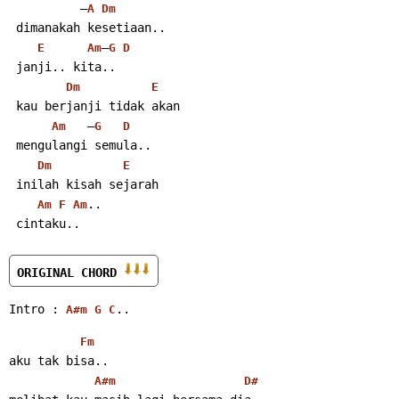
          –
A
Dm
 dimanakah kesetiaan..
–
E
Am
G
D
 janji.. kita..
Dm
E
 kau berjanji tidak akan
   –
Am
G
D
 mengulangi semula..
Dm
E
 inilah kisah sejarah
..
Am
F
Am
 cintaku..
ORIGINAL CHORD 
Intro : 
..
A#m
G
C
Fm
aku tak bisa..
A#m
D#