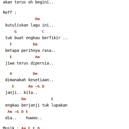
akan terus oh begini..
Reff :
Dm
 kutuliskan lagu ini..
G
C
 tuk buat engkau berfikir ..
F
Dm
 betapa perihnya rasa..
E
Am
 jiwa terus dipersia..
A
Dm
 dimanakah kesetiaan..
 –
E
Am
G
D
 janji.. kita..
Dm
E
 engkau berjanji tuk lupakan
 –
Am
G
D
E
 dia..    huwoo..
Musik : 
Am
F
E
D