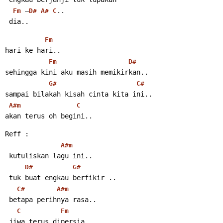
 –
..
Fm
D#
A#
C
 dia..
Fm
hari ke hari..
Fm
D#
sehingga kini aku masih memikirkan..
G#
C#
sampai bilakah kisah cinta kita ini..
A#m
C
akan terus oh begini..
Reff :
A#m
 kutuliskan lagu ini..
D#
G#
 tuk buat engkau berfikir ..
C#
A#m
 betapa perihnya rasa..
C
Fm
 jiwa terus dipersia..