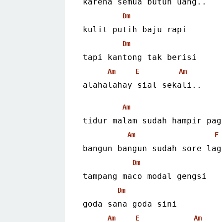
karena semua butuh uang..
Dm
kulit putih baju rapi
Dm
tapi kantong tak berisi
Am
E
Am
alahalahay sial sekali..
Am
tidur malam sudah hampir pag
Am
E
bangun bangun sudah sore lag
Dm
tampang maco modal gengsi
Dm
goda sana goda sini
Am
E
Am