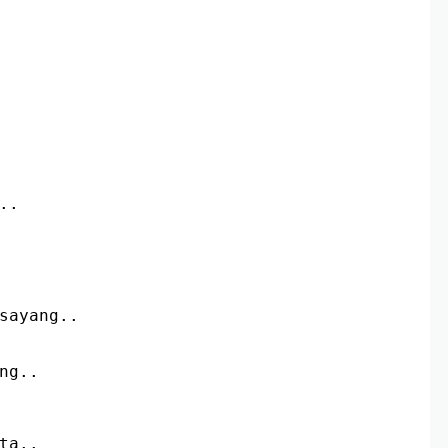
..
 sayang..
ang..
ata..