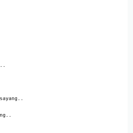
..
 sayang..
ang..