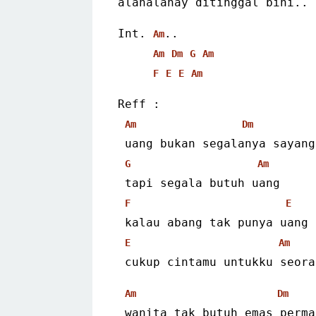
alahalahay ditinggal bini..
Int. 
..
Am
Am
Dm
G
Am
F
E
E
Am
Reff :
Am
Dm
 uang bukan segalanya sayang
G
Am
 tapi segala butuh uang
F
E
 kalau abang tak punya uang
E
Am
 cukup cintamu untukku seor
Am
Dm
 wanita tak butuh emas perm