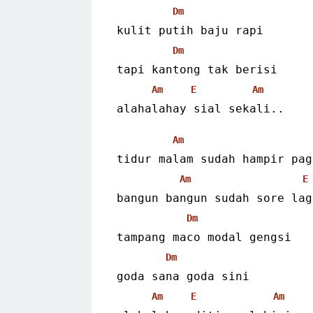
Dm
kulit putih baju rapi
Dm
tapi kantong tak berisi
Am
E
Am
alahalahay sial sekali..
Am
tidur malam sudah hampir pag
Am
E
bangun bangun sudah sore lag
Dm
tampang maco modal gengsi
Dm
goda sana goda sini
Am
E
Am