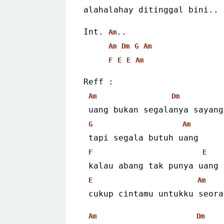
alahalahay ditinggal bini..
Int. 
..
Am
Am
Dm
G
Am
F
E
E
Am
Reff :
Am
Dm
 uang bukan segalanya sayang
G
Am
 tapi segala butuh uang
F
E
 kalau abang tak punya uang
E
Am
 cukup cintamu untukku seor
Am
Dm