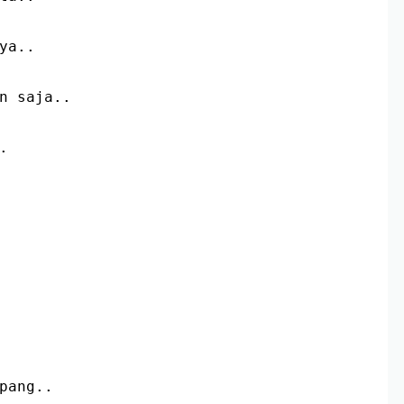
nya..
an saja..
.
pang..