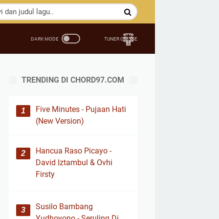
TRENDING DI CHORD97.COM
Five Minutes - Pujaan Hati
(New Version)
Hancua Raso Picayo -
David Iztambul & Ovhi
Firsty
Susilo Bambang
Yudhoyono - Seruling Di