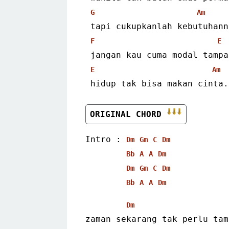
G
Am
 tapi cukupkanlah kebutuhan
F
E
 jangan kau cuma modal tamp
E
Am
 hidup tak bisa makan cinta.
ORIGINAL CHORD 
Intro : 
Dm
Gm
C
Dm
Bb
A
A
Dm
Dm
Gm
C
Dm
Bb
A
A
Dm
Dm
zaman sekarang tak perlu tam