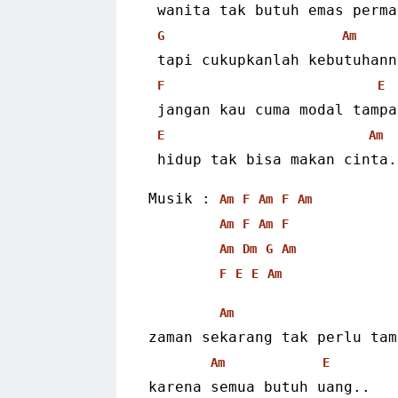
 wanita tak butuh emas perm
G
Am
 tapi cukupkanlah kebutuhan
F
E
 jangan kau cuma modal tamp
E
Am
 hidup tak bisa makan cinta.
Musik : 
Am
F
Am
F
Am
Am
F
Am
F
Am
Dm
G
Am
F
E
E
Am
Am
zaman sekarang tak perlu tam
Am
E
karena semua butuh uang..