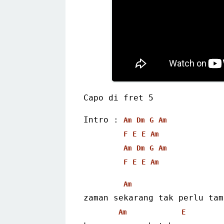
Capo di fret 5
Intro : 
Am
Dm
G
Am
F
E
E
Am
Am
Dm
G
Am
F
E
E
Am
Am
zaman sekarang tak perlu tam
Am
E