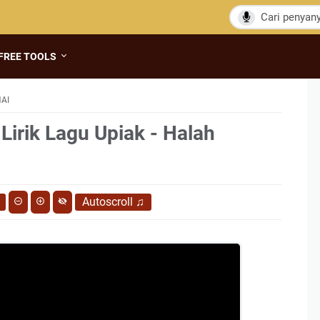
FREE TOOLS
AI
Lirik Lagu Upiak - Halah
Autoscroll
♫