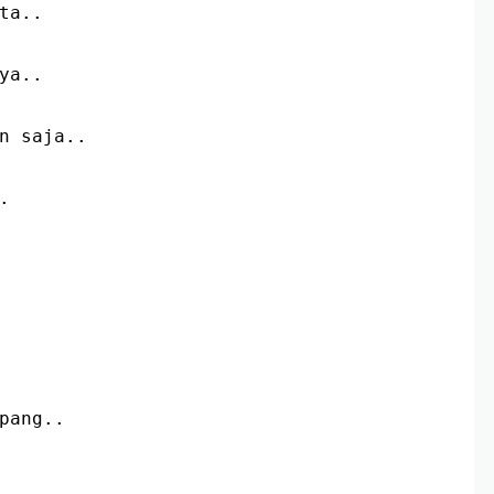
ata..
nya..
an saja..
.
pang..