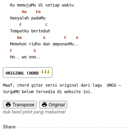
   Ku memujaMu di setiap waktu
Am
Em
   Hanyalah padaMu
F
C
   Tempatku berteduh
Dm
G
F
G
   Memohon ridho dan ampunanMu..
F
G
   Ho.. wo ooo..
ORIGINAL CHORD 
Maaf, chord gitar versi original dari lagu  UNGU – 
SurgaMU belum tersedia di website ini.
Transpose
Original
k hasil print yang maksimal
Share