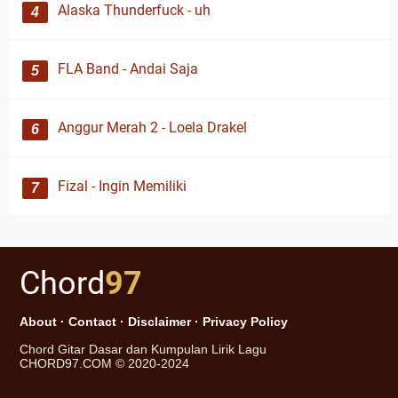
Alaska Thunderfuck - uh
FLA Band - Andai Saja
Anggur Merah 2 - Loela Drakel
Fizal - Ingin Memiliki
Chord
97
About
·
Contact
·
Disclaimer
·
Privacy Policy
Chord Gitar Dasar dan Kumpulan Lirik Lagu
CHORD97.COM © 2020-2024