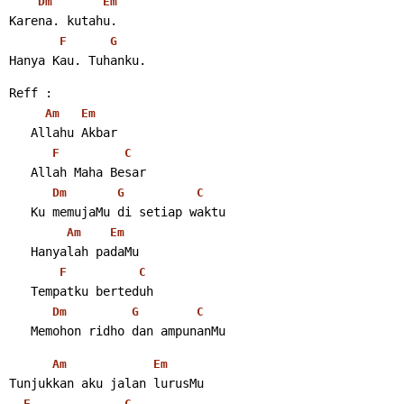
Dm
Em
Karena. kutahu.
F
G
Hanya Kau. Tuhanku. 
Reff :
Am
Em
   Allahu Akbar
F
C
   Allah Maha Besar
Dm
G
C
   Ku memujaMu di setiap waktu
Am
Em
   Hanyalah padaMu
F
C
   Tempatku berteduh
Dm
G
C
   Memohon ridho dan ampunanMu 
Am
Em
Tunjukkan aku jalan lurusMu
F
C