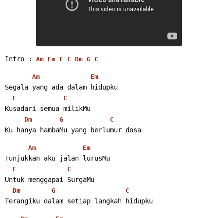
Intro : 
Am
Em
F
C
Dm
G
C
Am
Em
Segala yang ada dalam hidupku
F
C
Kusadari semua milikMu
Dm
G
C
Ku hanya hambaMu yang berlumur dosa 
Am
Em
Tunjukkan aku jalan lurusMu
F
C
Untuk menggapai SurgaMu
Dm
G
C
Terangiku dalam setiap langkah hidupku 