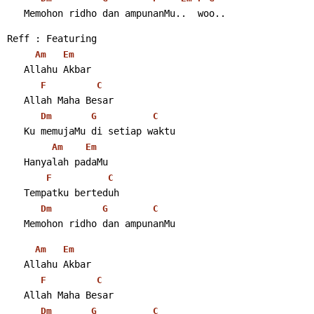
   Memohon ridho dan ampunanMu..  woo.. 
Reff : Featuring
Am
Em
   Allahu Akbar
F
C
   Allah Maha Besar
Dm
G
C
   Ku memujaMu di setiap waktu
Am
Em
   Hanyalah padaMu
F
C
   Tempatku berteduh
Dm
G
C
   Memohon ridho dan ampunanMu 
Am
Em
   Allahu Akbar
F
C
   Allah Maha Besar
Dm
G
C