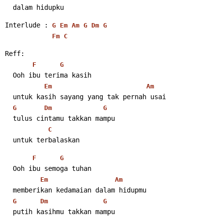
  dalam hidupku 
Interlude : 
G
Em
Am
G
Dm
G
Fm
C
Reff:
F
G
  Ooh ibu terima kasih
Em
Am
  untuk kasih sayang yang tak pernah usai
G
Dm
G
  tulus cintamu takkan mampu
C
  untuk terbalaskan 
F
G
  Ooh ibu semoga tuhan
Em
Am
  memberikan kedamaian dalam hidupmu
G
Dm
G
  putih kasihmu takkan mampu