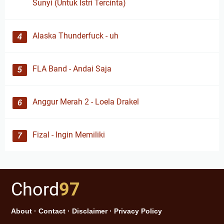
Sunyi (Untuk Istri Tercinta)
Alaska Thunderfuck - uh
FLA Band - Andai Saja
Anggur Merah 2 - Loela Drakel
Fizal - Ingin Memiliki
Chord
97
About
·
Contact
·
Disclaimer
·
Privacy Policy