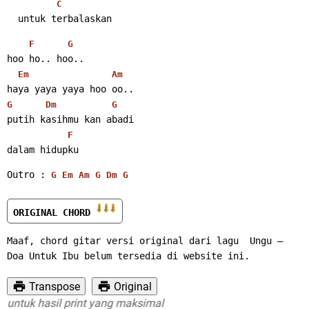
C
  untuk terbalaskan 
F
G
hoo ho.. hoo..
Em
Am
haya yaya yaya hoo oo..
G
Dm
G
putih kasihmu kan abadi
F
dalam hidupku 
Outro : 
G
Em
Am
G
Dm
G
ORIGINAL CHORD 
Maaf, chord gitar versi original dari lagu  Ungu – 
Doa Untuk Ibu belum tersedia di website ini.
Transpose
Original
tuk hasil print yang maksimal