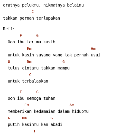
eratnya pelukmu, nikmatnya belaimu
C
takkan pernah terlupakan 
Reff:
F
G
  Ooh ibu terima kasih
Em
Am
  untuk kasih sayang yang tak pernah usai
G
Dm
G
  tulus cintamu takkan mampu
C
  untuk terbalaskan 
F
G
  Ooh ibu semoga tuhan
Em
Am
  memberikan kedamaian dalam hidupmu
G
Dm
G
  putih kasihmu kan abadi
F