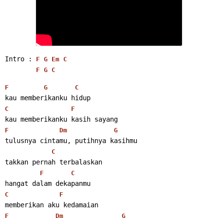
Intro : 
F
G
Em
C
F
G
C
F
G
C
kau memberikanku hidup
C
F
kau memberikanku kasih sayang
F
Dm
G
tulusnya cintamu, putihnya kasihmu
C
takkan pernah terbalaskan
F
C
hangat dalam dekapanmu
C
F
memberikan aku kedamaian
F
Dm
G