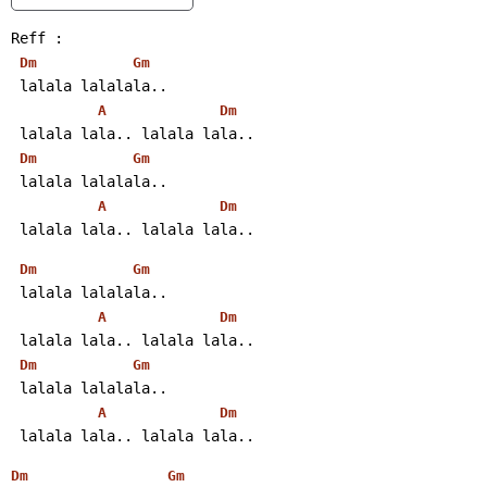
Reff :
Dm
Gm
 lalala lalalala..
A
Dm
 lalala lala.. lalala lala..
Dm
Gm
 lalala lalalala..
A
Dm
 lalala lala.. lalala lala..
Dm
Gm
 lalala lalalala..
A
Dm
 lalala lala.. lalala lala..
Dm
Gm
 lalala lalalala..
A
Dm
 lalala lala.. lalala lala..
Dm
Gm