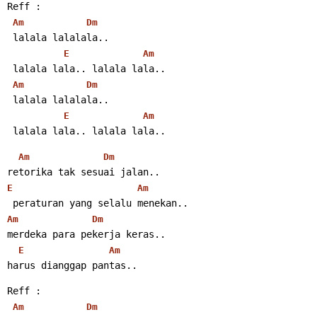
Reff :
Am
Dm
 lalala lalalala..
E
Am
 lalala lala.. lalala lala..
Am
Dm
 lalala lalalala..
E
Am
 lalala lala.. lalala lala..
Am
Dm
retorika tak sesuai jalan..
E
Am
 peraturan yang selalu menekan..
Am
Dm
merdeka para pekerja keras..
E
Am
harus dianggap pantas..
Reff :
Am
Dm