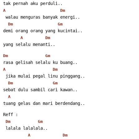
tak pernah aku perduli..
A
Dm
 walau menguras banyak energi..
Dm
Gm
demi orang orang yang kucintai..
A
Dm
yang selalu menanti..
Dm
Gm
rasa gelisah selalu ku buang..
A
Dm
 jika mulai pegal linu pinggang..
Dm
Gm
sebat dulu sambil cari kawan..
A
tuang gelas dan mari berdendang..
Reff :
Dm
Gm
 lalala lalalala..
A
Dm