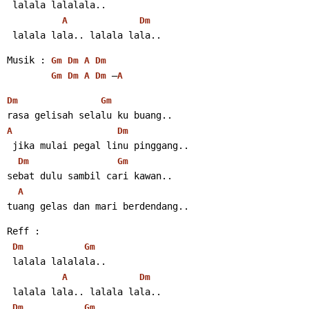
 lalala lalalala..
A
Dm
 lalala lala.. lalala lala..
Musik : 
Gm
Dm
A
Dm
 –
Gm
Dm
A
Dm
A
Dm
Gm
rasa gelisah selalu ku buang..
A
Dm
 jika mulai pegal linu pinggang..
Dm
Gm
sebat dulu sambil cari kawan..
A
tuang gelas dan mari berdendang..
Reff :
Dm
Gm
 lalala lalalala..
A
Dm
 lalala lala.. lalala lala..
Dm
Gm