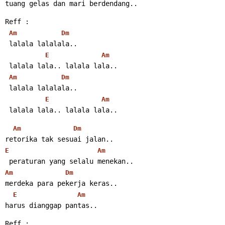
tuang gelas dan mari berdendang..
Reff :
Am
Dm
 lalala lalalala..
E
Am
 lalala lala.. lalala lala..
Am
Dm
 lalala lalalala..
E
Am
 lalala lala.. lalala lala..
Am
Dm
retorika tak sesuai jalan..
E
Am
 peraturan yang selalu menekan..
Am
Dm
merdeka para pekerja keras..
E
Am
harus dianggap pantas..
Reff :