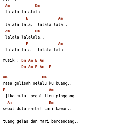
Am
Dm
 lalala lalalala..
E
Am
 lalala lala.. lalala lala..
Am
Dm
 lalala lalalala..
E
Am
 lalala lala.. lalala lala..
Musik : 
Dm
Am
E
Am
 –
Dm
Am
E
Am
E
Am
Dm
rasa gelisah selalu ku buang..
E
Am
 jika mulai pegal linu pinggang..
Am
Dm
sebat dulu sambil cari kawan..
E
tuang gelas dan mari berdendang..