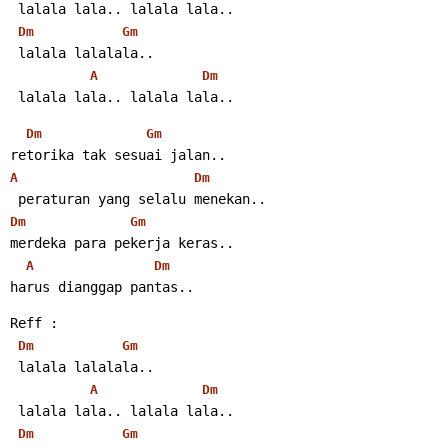
 lalala lala.. lalala lala..
Dm
Gm
 lalala lalalala..
A
Dm
 lalala lala.. lalala lala..
Dm
Gm
retorika tak sesuai jalan..
A
Dm
 peraturan yang selalu menekan..
Dm
Gm
merdeka para pekerja keras..
A
Dm
harus dianggap pantas..
Reff :
Dm
Gm
 lalala lalalala..
A
Dm
 lalala lala.. lalala lala..
Dm
Gm