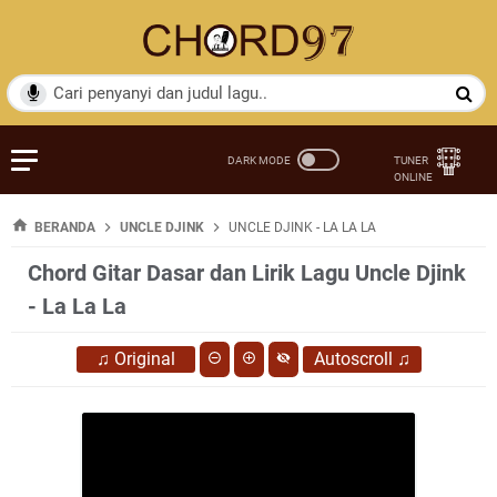
BERANDA
UNCLE DJINK
UNCLE DJINK - LA LA LA
Chord Gitar Dasar dan Lirik Lagu Uncle Djink
- La La La
♫
Original
Autoscroll
♫