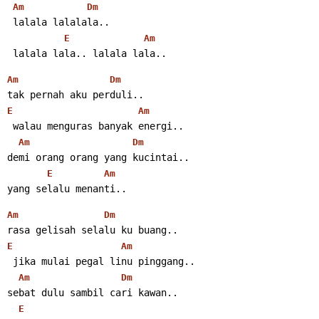
Am
Dm
 lalala lalalala..
E
Am
 lalala lala.. lalala lala..
Am
Dm
tak pernah aku perduli..
E
Am
 walau menguras banyak energi..
Am
Dm
demi orang orang yang kucintai..
E
Am
yang selalu menanti..
Am
Dm
rasa gelisah selalu ku buang..
E
Am
 jika mulai pegal linu pinggang..
Am
Dm
sebat dulu sambil cari kawan..
E