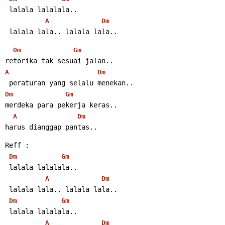
 lalala lalalala..
A
Dm
 lalala lala.. lalala lala..
Dm
Gm
retorika tak sesuai jalan..
A
Dm
 peraturan yang selalu menekan..
Dm
Gm
merdeka para pekerja keras..
A
Dm
harus dianggap pantas..
Reff :
Dm
Gm
 lalala lalalala..
A
Dm
 lalala lala.. lalala lala..
Dm
Gm
 lalala lalalala..
A
Dm