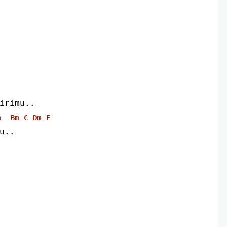
dirimu..
–
–
–
m
Bm
C
Dm
E
mu..