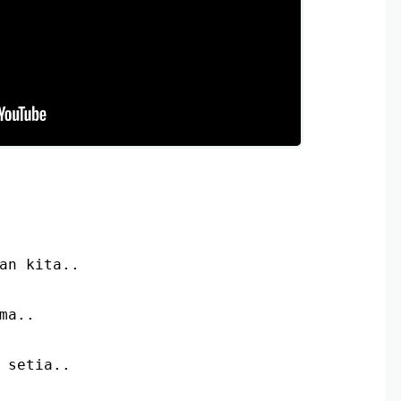
gan kita..
ama..
n setia..