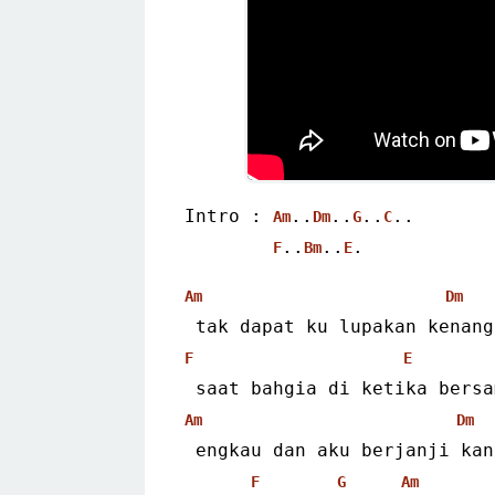
Intro : 
..
..
..
..
Am
Dm
G
C
..
..
.
F
Bm
E
Am
Dm
 tak dapat ku lupakan kenan
F
E
 saat bahgia di ketika bers
Am
Dm
 engkau dan aku berjanji ka
F
G
Am