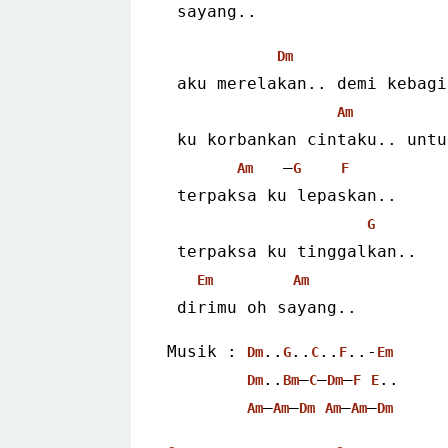
 sayang..
Dm
 aku merelakan.. demi kebag
Am
 ku korbankan cintaku.. unt
   –
Am
G
F
 terpaksa ku lepaskan..
G
 terpaksa ku tinggalkan..
Em
Am
 dirimu oh sayang..
Musik : 
..
..
..
..-
Dm
G
C
F
Em
..
–
–
–
..
Dm
Bm
C
Dm
F
E
–
–
–
–
Am
Am
Dm
Am
Am
Dm