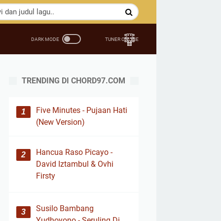
TRENDING DI CHORD97.COM
Five Minutes - Pujaan Hati
(New Version)
Hancua Raso Picayo -
David Iztambul & Ovhi
Firsty
Susilo Bambang
Yudhoyono - Seruling Di