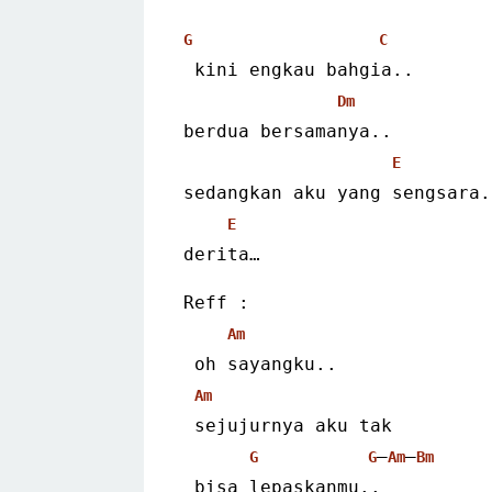
G
C
 kini engkau bahgia..
Dm
berdua bersamanya..
E
sedangkan aku yang sengsara.
E
derita…
Reff :
Am
 oh sayangku..
Am
 sejujurnya aku tak
–
–
G
G
Am
Bm
 bisa lepaskanmu..