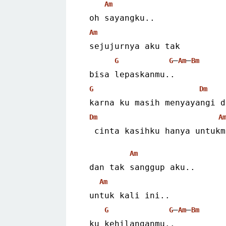
Am
 oh sayangku..
Am
 sejujurnya aku tak
–
–
G
G
Am
Bm
 bisa lepaskanmu..
G
Dm
 karna ku masih menyayangi 
Dm
A
  cinta kasihku hanya untuk
Am
 dan tak sanggup aku..
Am
 untuk kali ini..
–
–
G
G
Am
Bm
 ku kehilanganmu..