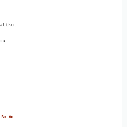
hatiku..
mu
–
–
Bm
Am