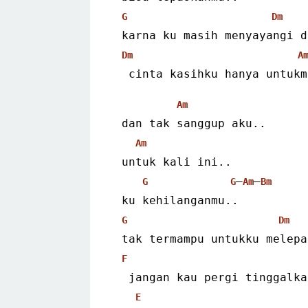
G
Dm
 karna ku masih menyayangi 
Dm
A
  cinta kasihku hanya untuk
Am
 dan tak sanggup aku..
Am
 untuk kali ini..
–
–
G
G
Am
Bm
 ku kehilanganmu..
G
Dm
 tak termampu untukku melep
F
  jangan kau pergi tinggalk
E