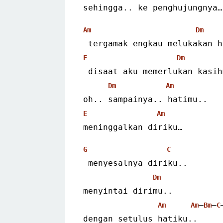
sehingga.. ke penghujungnya…
Am
Dm
 tergamak engkau melukakan 
E
Dm
 disaat aku memerlukan kasih
Dm
Am
oh.. sampainya.. hatimu..
E
Am
meninggalkan diriku…
G
C
 menyesalnya diriku..
Dm
menyintai dirimu..
–
–
Am
Am
Bm
C
dengan setulus hatiku..