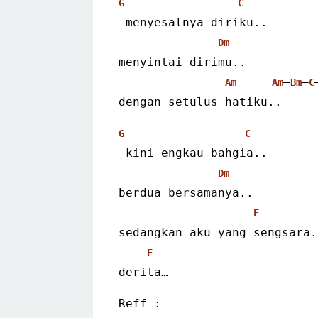
G
C
 menyesalnya diriku..
Dm
menyintai dirimu..
–
–
Am
Am
Bm
C
dengan setulus hatiku..
G
C
 kini engkau bahgia..
Dm
berdua bersamanya..
E
sedangkan aku yang sengsara.
E
derita…
Reff :