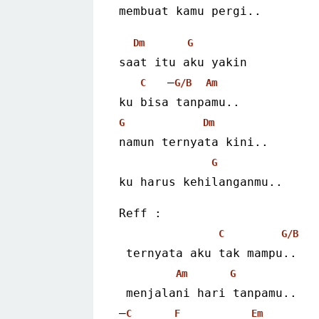
membuat kamu pergi..
Dm
G
saat itu aku yakin
   –
C
G/B
Am
ku bisa tanpamu..
G
Dm
namun ternyata kini..
G
ku harus kehilanganmu..
Reff :
C
G/B
 ternyata aku tak mampu..
Am
G
 menjalani hari tanpamu..
–
C
F
Em