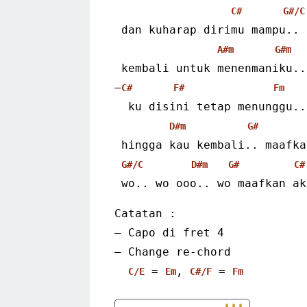
C#
G#/C
 dan kuharap dirimu mampu..
A#m
G#m
 kembali untuk menenmaniku..
–
C#
F#
Fm
  ku disini tetap menunggu..
D#m
G#
 hingga kau kembali.. maafk
G#/C
D#m
G#
C#
 wo.. wo ooo.. wo maafkan ak
Catatan :
– Capo di fret 4
– Change re-chord
 = 
, 
 = 
C/E
Em
C#/F
Fm