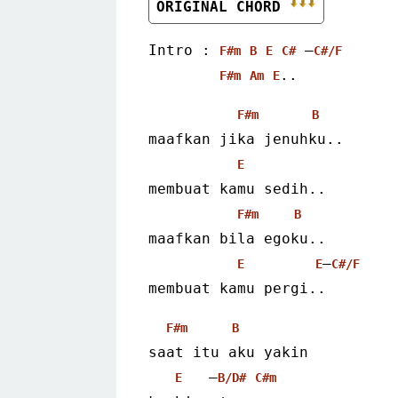
ORIGINAL CHORD 
Intro : 
 –
F#m
B
E
C#
C#/F
..
F#m
Am
E
F#m
B
maafkan jika jenuhku..
E
membuat kamu sedih..
F#m
B
maafkan bila egoku..
–
E
E
C#/F
membuat kamu pergi..
F#m
B
saat itu aku yakin
   –
E
B/D#
C#m