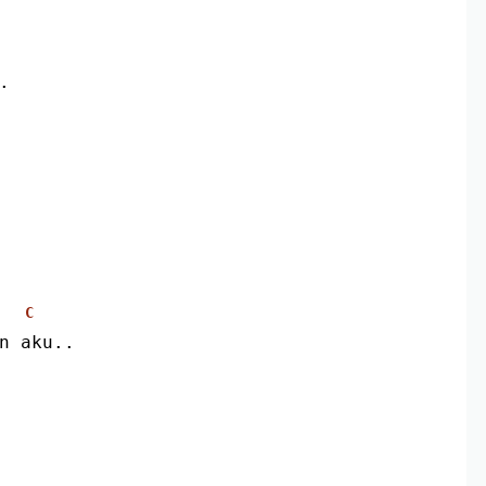
.
C
an aku..