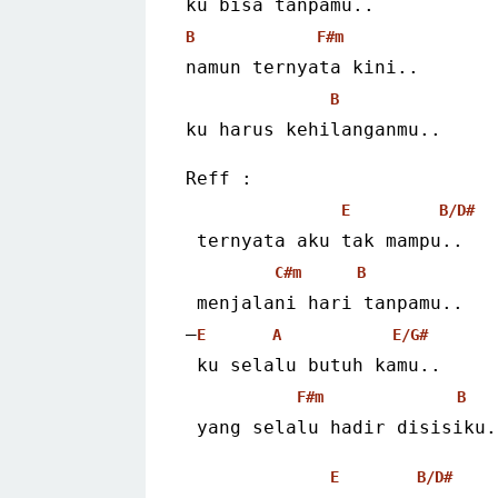
ku bisa tanpamu..
B
F#m
namun ternyata kini..
B
ku harus kehilanganmu..
Reff :
E
B/D#
 ternyata aku tak mampu..
C#m
B
 menjalani hari tanpamu..
–
E
A
E/G#
 ku selalu butuh kamu..
F#m
B
 yang selalu hadir disisiku.
E
B/D#