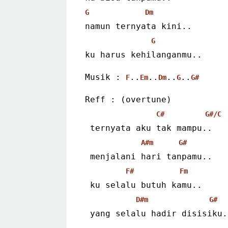
G
Dm
namun ternyata kini..
G
ku harus kehilanganmu..
Musik : 
..
..
..
..
F
Em
Dm
G
G#
Reff : (overtune)
C#
G#/C
 ternyata aku tak mampu..
A#m
G#
 menjalani hari tanpamu..
F#
Fm
 ku selalu butuh kamu..
D#m
G#
 yang selalu hadir disisiku.