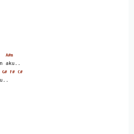
A#m
an aku..
G#
F#
C#
u..