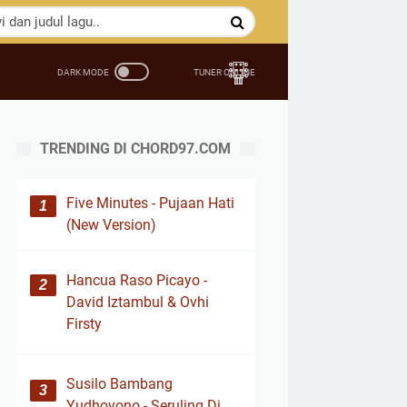
TRENDING DI CHORD97.COM
Five Minutes - Pujaan Hati
(New Version)
Hancua Raso Picayo -
David Iztambul & Ovhi
Firsty
Susilo Bambang
Yudhoyono - Seruling Di