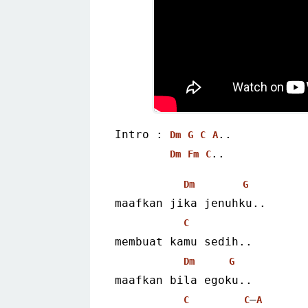
Intro : 
..
Dm
G
C
A
..
Dm
Fm
C
Dm
G
maafkan jika jenuhku..
C
membuat kamu sedih..
Dm
G
maafkan bila egoku..
–
C
C
A