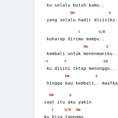
 ku selalu butuh kamu..
Dm
G
 yang selalu hadir disisiku.
C
G/B
 kuharap dirimu mampu..
Am
G
 kembali untuk menenmaniku..
–
C
F
Em
 ku disini tetap menunggu..
Dm
G
 hingga kau kembali.. maafk
Dm
G
saat itu aku yakin
C
G/B
Am
ku bisa tanpamu..