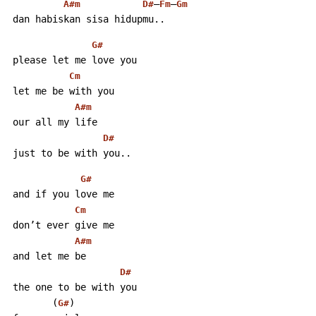
–
–
A#m
D#
Fm
Gm
 dan habiskan sisa hidupmu..
G#
 please let me love you
Cm
 let me be with you
A#m
 our all my life
D#
 just to be with you..
G#
 and if you love me
Cm
 don’t ever give me
A#m
 and let me be
D#
 the one to be with you
        (
)
G#