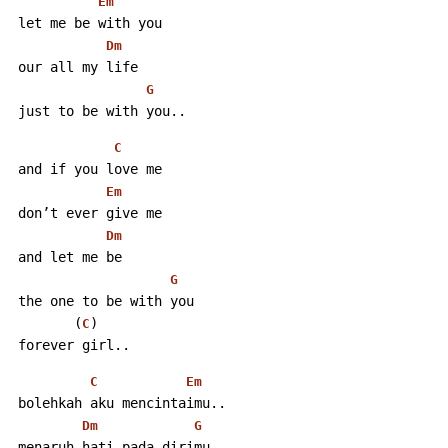
Em
 let me be with you
Dm
 our all my life
G
 just to be with you..
C
 and if you love me
Em
 don’t ever give me
Dm
 and let me be
G
 the one to be with you
        (
)
C
 forever girl..
C
Em
 bolehkah aku mencintaimu..
Dm
G
 menaruh hati pada dirimu..