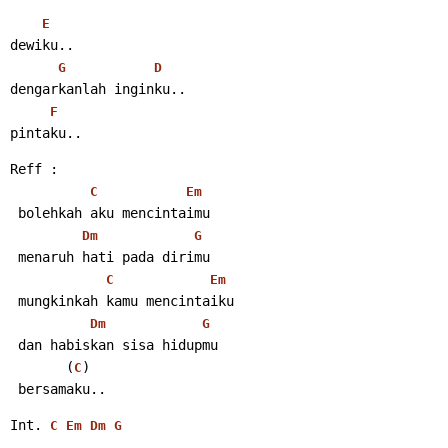
E
dewiku..
G
D
dengarkanlah inginku..
F
pintaku..
Reff :
C
Em
 bolehkah aku mencintaimu
Dm
G
 menaruh hati pada dirimu
C
Em
 mungkinkah kamu mencintaiku
Dm
G
 dan habiskan sisa hidupmu
       (
)
C
 bersamaku..
Int. 
C
Em
Dm
G