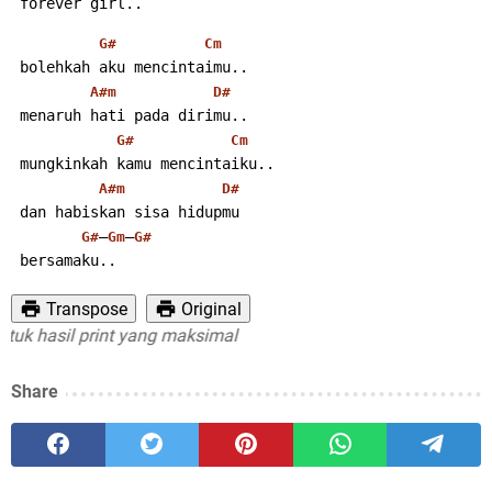
 forever girl..
G#
Cm
 bolehkah aku mencintaimu..
A#m
D#
 menaruh hati pada dirimu..
G#
Cm
 mungkinkah kamu mencintaiku..
A#m
D#
 dan habiskan sisa hidupmu
–
–
G#
Gm
G#
 bersamaku..
Transpose
Original
hasil print yang maksimal
Share