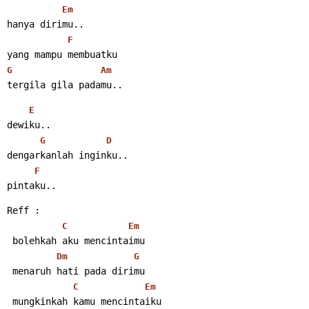
Em
hanya dirimu..
F
yang mampu membuatku
G
Am
tergila gila padamu..
E
dewiku..
G
D
dengarkanlah inginku..
F
pintaku..
Reff :
C
Em
 bolehkah aku mencintaimu
Dm
G
 menaruh hati pada dirimu
C
Em
 mungkinkah kamu mencintaiku