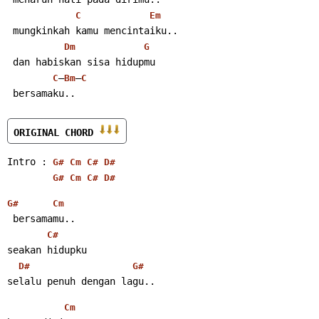
C
Em
 mungkinkah kamu mencintaiku..
Dm
G
 dan habiskan sisa hidupmu
–
–
C
Bm
C
 bersamaku..
ORIGINAL CHORD 
Intro : 
G#
Cm
C#
D#
G#
Cm
C#
D#
G#
Cm
 bersamamu..
C#
seakan hidupku
D#
G#
selalu penuh dengan lagu..
Cm