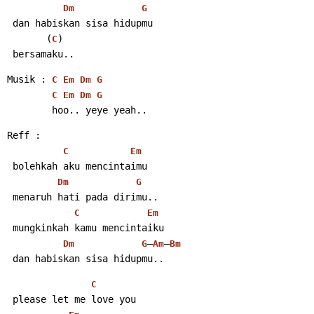
Dm
G
 dan habiskan sisa hidupmu
       (
)
C
 bersamaku..
Musik : 
C
Em
Dm
G
C
Em
Dm
G
        hoo.. yeye yeah..
Reff :
C
Em
 bolehkah aku mencintaimu
Dm
G
 menaruh hati pada dirimu..
C
Em
 mungkinkah kamu mencintaiku
–
–
Dm
G
Am
Bm
 dan habiskan sisa hidupmu..
C
 please let me love you