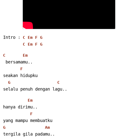
Intro : 
C
Em
F
G
C
Em
F
G
C
Em
 bersamamu..
F
seakan hidupku
G
C
selalu penuh dengan lagu..
Em
hanya dirimu..
F
yang mampu membuatku
G
Am
tergila gila padamu..