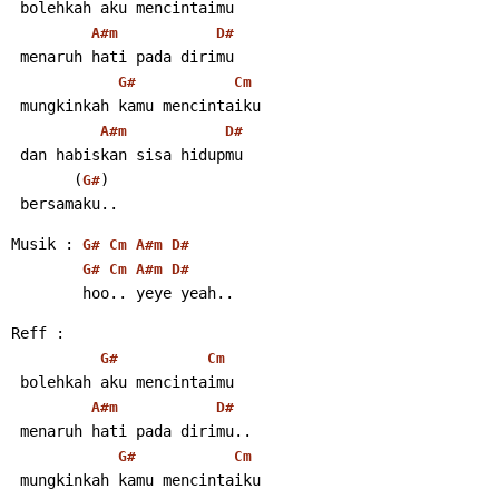
 bolehkah aku mencintaimu
A#m
D#
 menaruh hati pada dirimu
G#
Cm
 mungkinkah kamu mencintaiku
A#m
D#
 dan habiskan sisa hidupmu
       (
)
G#
 bersamaku..
Musik : 
G#
Cm
A#m
D#
G#
Cm
A#m
D#
        hoo.. yeye yeah..
Reff :
G#
Cm
 bolehkah aku mencintaimu
A#m
D#
 menaruh hati pada dirimu..
G#
Cm
 mungkinkah kamu mencintaiku