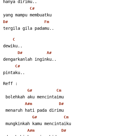
hanya dirimu..
C#
yang mampu membuatku
D#
Fm
tergila gila padamu..
C
dewiku..
D#
A#
dengarkanlah inginku..
C#
pintaku..
Reff :
G#
Cm
 bolehkah aku mencintaimu
A#m
D#
 menaruh hati pada dirimu
G#
Cm
 mungkinkah kamu mencintaiku
A#m
D#