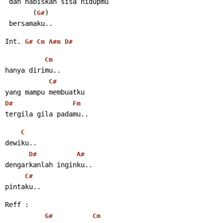
 dan habiskan sisa hidupmu
       (
)
G#
 bersamaku..
Int. 
G#
Cm
A#m
D#
Cm
hanya dirimu..
C#
yang mampu membuatku
D#
Fm
tergila gila padamu..
C
dewiku..
D#
A#
dengarkanlah inginku..
C#
pintaku..
Reff :
G#
Cm