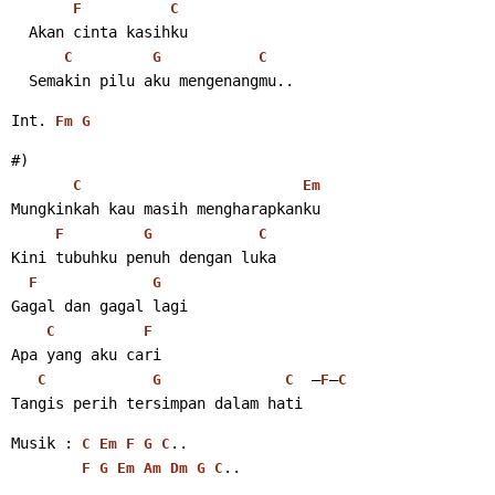
F
C
  Akan cinta kasihku
C
G
C
  Semakin pilu aku mengenangmu.. 
Int. 
Fm
G
#)
C
Em
Mungkinkah kau masih mengharapkanku
F
G
C
Kini tubuhku penuh dengan luka
F
G
Gagal dan gagal lagi
C
F
Apa yang aku cari
  –
–
C
G
C
F
C
Tangis perih tersimpan dalam hati 
Musik : 
..
C
Em
F
G
C
.. 
F
G
Em
Am
Dm
G
C