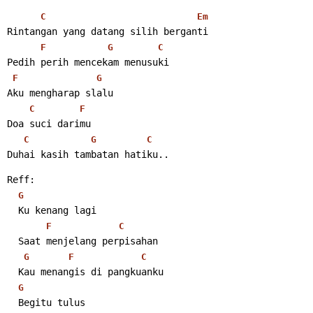
C
Em
Rintangan yang datang silih berganti
F
G
C
Pedih perih mencekam menusuki
F
G
Aku mengharap slalu
C
F
Doa suci darimu
C
G
C
Duhai kasih tambatan hatiku.. 
Reff:
G
  Ku kenang lagi
F
C
  Saat menjelang perpisahan
G
F
C
  Kau menangis di pangkuanku
G
  Begitu tulus