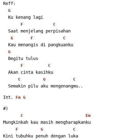
Reff:
G
  Ku kenang lagi
F
C
  Saat menjelang perpisahan
G
F
C
  Kau menangis di pangkuanku
G
  Begitu tulus
F
C
  Akan cinta kasihku
C
G
C
  Semakin pilu aku mengenangmu.. 
Int. 
Fm
G
#)
C
Em
Mungkinkah kau masih mengharapkanku
F
G
C
Kini tubuhku penuh dengan luka