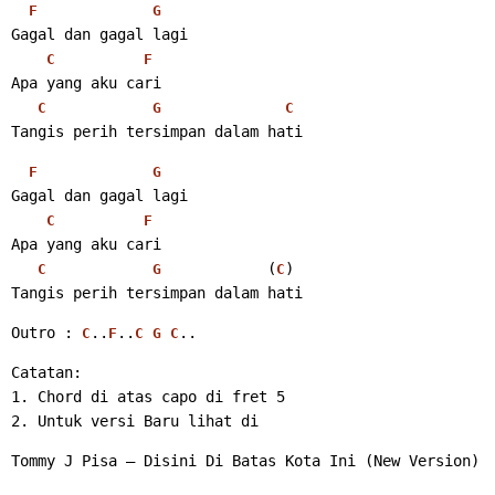
F
G
Gagal dan gagal lagi
C
F
Apa yang aku cari
C
G
C
Tangis perih tersimpan dalam hati 
F
G
Gagal dan gagal lagi
C
F
Apa yang aku cari
            (
)
C
G
C
Tangis perih tersimpan dalam hati 
Outro : 
..
..
.. 
C
F
C
G
C
Catatan:
1. Chord di atas capo di fret 5
2. Untuk versi Baru lihat di 
Tommy J Pisa – Disini Di Batas Kota Ini (New Version)