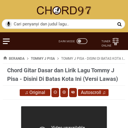
BERANDA
TOMMY J PISA
TOMMY J PISA - DISINI DI BATAS KOTA INI (VERSI LAWAS)
Chord Gitar Dasar dan Lirik Lagu Tommy J
Pisa - Disini Di Batas Kota Ini (Versi Lawas)
♫
Original
Autoscroll
♫