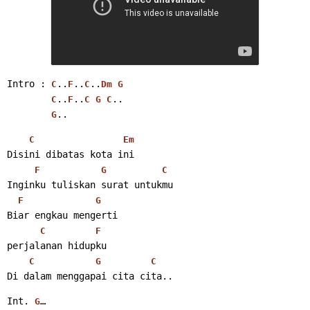
Intro : 
..
..
..
C
F
C
Dm
G
..
..
..
C
F
C
G
C
.. 
G
C
Em
Disini dibatas kota ini
F
G
C
Inginku tuliskan surat untukmu
F
G
Biar engkau mengerti
C
F
perjalanan hidupku
C
G
C
Di dalam menggapai cita cita.. 
Int. 
… 
G