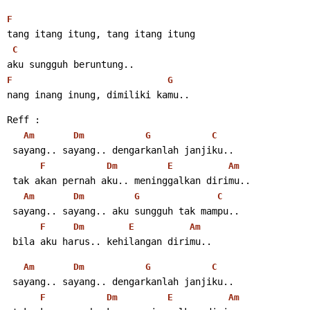
F
tang itang itung, tang itang itung
C
aku sungguh beruntung..
F
G
nang inang inung, dimiliki kamu..
Reff :
Am
Dm
G
C
 sayang.. sayang.. dengarkanlah janjiku..
F
Dm
E
Am
 tak akan pernah aku.. meninggalkan dirimu..
Am
Dm
G
C
 sayang.. sayang.. aku sungguh tak mampu..
F
Dm
E
Am
 bila aku harus.. kehilangan dirimu..
Am
Dm
G
C
 sayang.. sayang.. dengarkanlah janjiku..
F
Dm
E
Am