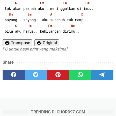
G
Em
F#
Bm
 tak akan pernah aku.. meninggalkan dirimu..
Bm
Em
A
D
 sayang.. sayang.. aku sungguh tak mampu..
G
Em
F#
Bm
 bila aku harus.. kehilangan dirimu..
Transpose
Original
 untuk hasil print yang maksimal
Share
TRENDING DI CHORD97.COM