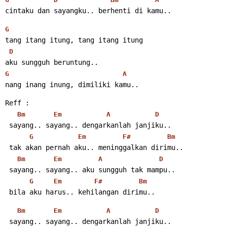
cintaku dan sayangku.. berhenti di kamu..
G
tang itang itung, tang itang itung
D
aku sungguh beruntung..
G
A
nang inang inung, dimiliki kamu..
Reff :
Bm
Em
A
D
 sayang.. sayang.. dengarkanlah janjiku..
G
Em
F#
Bm
 tak akan pernah aku.. meninggalkan dirimu..
Bm
Em
A
D
 sayang.. sayang.. aku sungguh tak mampu..
G
Em
F#
Bm
 bila aku harus.. kehilangan dirimu..
Bm
Em
A
D
 sayang.. sayang.. dengarkanlah janjiku..