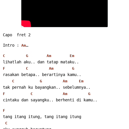
Capo  fret 2
Intro : 
…
Am
C
G
Am
Em
lihatlah aku.. dan tatap mataku..
F
C
Am
G
rasakan betapa.. berartinya kamu..
C
G
Am
Em
tak pernah ku bayangkan.. sebelumnya..
F
C
Am
G
cintaku dan sayangku.. berhenti di kamu..
F
tang itang itung, tang itang itung
C