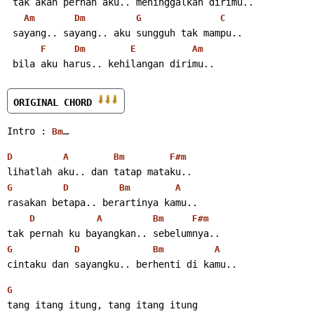
 tak akan pernah aku.. meninggalkan dirimu..
Am
Dm
G
C
 sayang.. sayang.. aku sungguh tak mampu..
F
Dm
E
Am
 bila aku harus.. kehilangan dirimu..
ORIGINAL CHORD 
Intro : 
…
Bm
D
A
Bm
F#m
lihatlah aku.. dan tatap mataku..
G
D
Bm
A
rasakan betapa.. berartinya kamu..
D
A
Bm
F#m
tak pernah ku bayangkan.. sebelumnya..
G
D
Bm
A
cintaku dan sayangku.. berhenti di kamu..
G
tang itang itung, tang itang itung