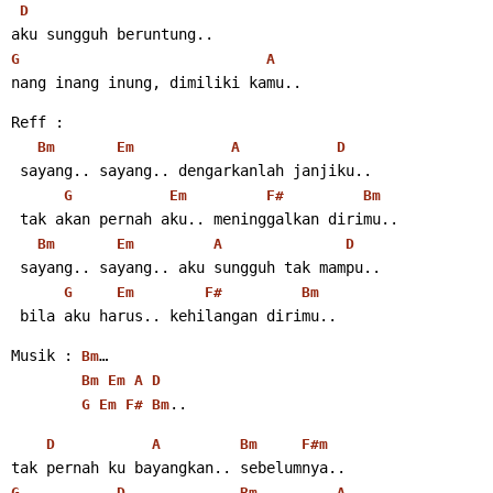
D
aku sungguh beruntung..
G
A
nang inang inung, dimiliki kamu..
Reff :
Bm
Em
A
D
 sayang.. sayang.. dengarkanlah janjiku..
G
Em
F#
Bm
 tak akan pernah aku.. meninggalkan dirimu..
Bm
Em
A
D
 sayang.. sayang.. aku sungguh tak mampu..
G
Em
F#
Bm
 bila aku harus.. kehilangan dirimu..
Musik : 
…
Bm
Bm
Em
A
D
..
G
Em
F#
Bm
D
A
Bm
F#m
tak pernah ku bayangkan.. sebelumnya..
G
D
Bm
A