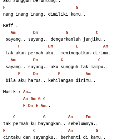
aku sungguh beruntung..
F
G
nang inang inung, dimiliki kamu..
Reff :
Am
Dm
G
C
 sayang.. sayang.. dengarkanlah janjiku..
F
Dm
E
Am
 tak akan pernah aku.. meninggalkan dirimu..
Am
Dm
G
C
 sayang.. sayang.. aku sungguh tak mampu..
F
Dm
E
Am
 bila aku harus.. kehilangan dirimu..
Musik : 
…
Am
Am
Dm
G
C
..
F
Dm
E
Am
C
G
Am
Em
tak pernah ku bayangkan.. sebelumnya..
F
C
Am
G
cintaku dan sayangku.. berhenti di kamu..