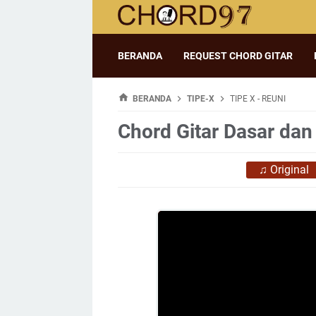
BERANDA
REQUEST CHORD GITAR
BERANDA
TIPE-X
TIPE X - REUNI
Chord Gitar Dasar dan 
♫
Original