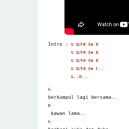
Intro : 
G
D/F#
Em
D
G
D/F#
Em
D
G
D/F#
Em
D
..
G
D/F#
Em
C
..
..
G
D
G
berkumpul lagi bersama..
D
 kawan lama..
G