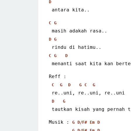
D
 antara kita..
C
G
 masih adakah rasa..
D
G
 rindu di hatimu..
C
G
D
 menanti saat kita kan bert
Reff :
C
G
D
G
C
G
 re..uni, re..uni, re..uni
D
G
 tautkan kisah yang pernah 
Musik : 
G
D/F#
Em
D
G
D/F#
Em
D