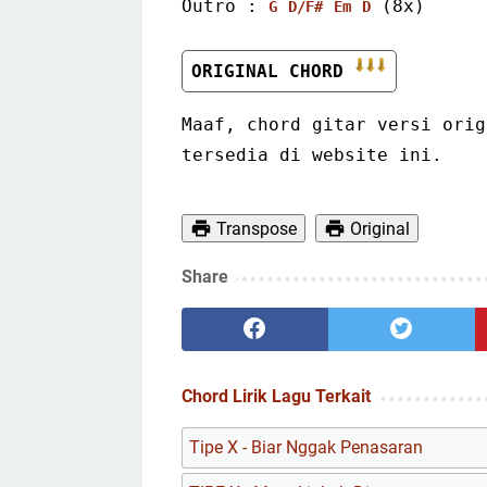
Outro : 
 (8x)
G
D/F#
Em
D
ORIGINAL CHORD 
Maaf, chord gitar versi orig
tersedia di website ini.
Transpose
Original
Share
Chord Lirik Lagu Terkait
Tipe X - Biar Nggak Penasaran