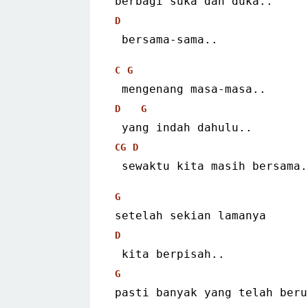
berbagi suka dan duka..
D
 bersama-sama..
C
G
 mengenang masa-masa..
D
G
 yang indah dahulu..
C
G
D
 sewaktu kita masih bersama.
G
setelah sekian lamanya
D
 kita berpisah..
G
pasti banyak yang telah beru