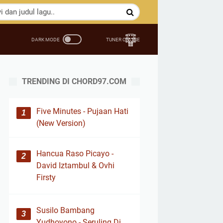
TRENDING DI CHORD97.COM
Five Minutes - Pujaan Hati
(New Version)
Hancua Raso Picayo -
David Iztambul & Ovhi
Firsty
Susilo Bambang
Yudhoyono - Seruling Di