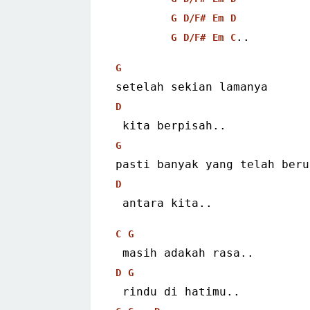
G
D/F#
Em
D
..
G
D/F#
Em
C
G
setelah sekian lamanya
D
 kita berpisah..
G
pasti banyak yang telah beru
D
 antara kita..
C
G
 masih adakah rasa..
D
G
 rindu di hatimu..