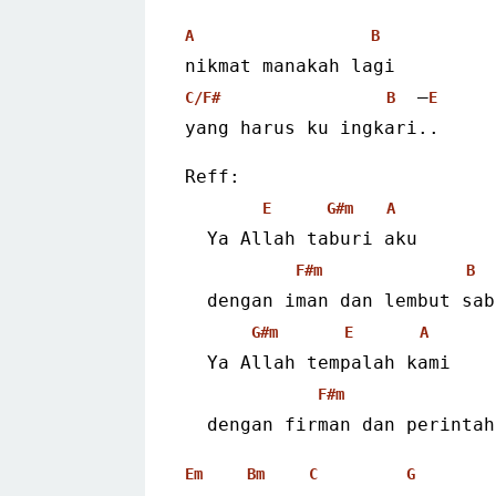
A
B
nikmat manakah lagi
  –
C/F#
B
E
yang harus ku ingkari..
Reff:
E
G#m
A
  Ya Allah taburi aku
F#m
B
  dengan iman dan lembut sa
G#m
E
A
  Ya Allah tempalah kami
F#m
  dengan firman dan perinta
Em
Bm
C
G