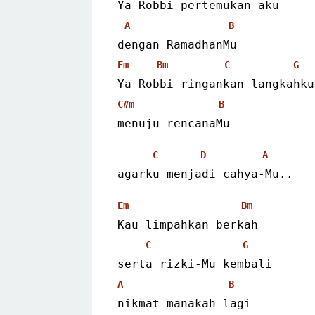
Ya Robbi pertemukan aku
A
B
dengan RamadhanMu
Em
Bm
C
G
Ya Robbi ringankan langkahku
C#m
B
menuju rencanaMu
C
D
A
agarku menjadi cahya-Mu..
Em
Bm
Kau limpahkan berkah
C
G
serta rizki-Mu kembali
A
B
nikmat manakah lagi