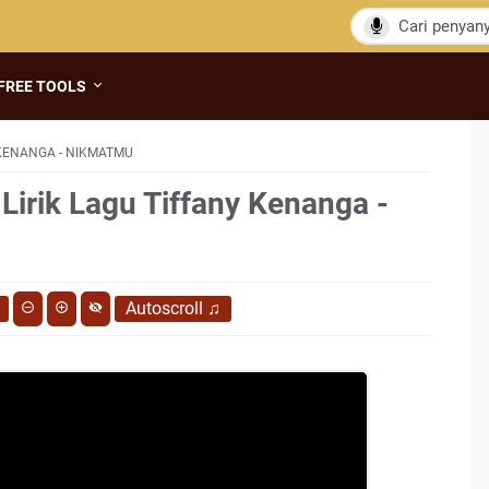
FREE TOOLS
KENANGA - NIKMATMU
Lirik Lagu Tiffany Kenanga -
Autoscroll
♫