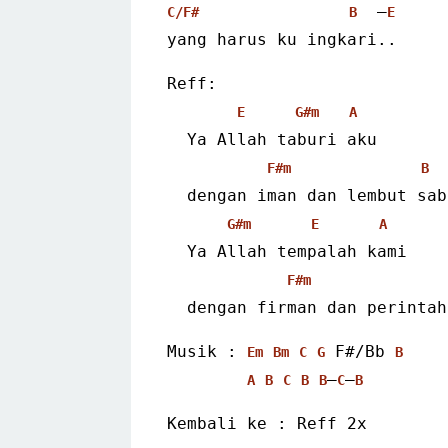
  –
C/F#
B
E
yang harus ku ingkari..
Reff:
E
G#m
A
  Ya Allah taburi aku
F#m
B
  dengan iman dan lembut sa
G#m
E
A
  Ya Allah tempalah kami
F#m
  dengan firman dan perinta
Musik : 
 F#/Bb 
Em
Bm
C
G
B
–
–
A
B
C
B
B
C
B
Kembali ke : Reff 2x