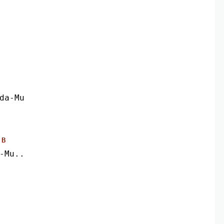
bda-Mu
B
h-Mu..