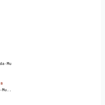
bda-Mu
B
h-Mu..