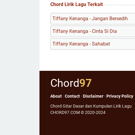
Chord Lirik Lagu Terkait
Tiffany Kenanga - Jangan Bersedih
Tiffany Kenanga - Cinta Si Dia
Tiffany Kenanga - Sahabat
Chord
97
About
·
Contact
·
Disclaimer
·
Privacy Policy
Chord Gitar Dasar dan Kumpulan Lirik Lagu
CHORD97.COM © 2020-2024