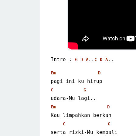
Intro : 
..
..
G
D
A
C
D
A
Em
D
pagi ini ku hirup
C
G
udara-Mu lagi..
Em
D
Kau limpahkan berkah
C
G
serta rizki-Mu kembali