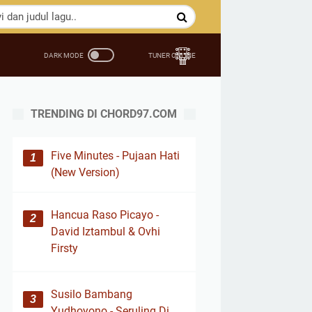
TRENDING DI CHORD97.COM
Five Minutes - Pujaan Hati
(New Version)
Hancua Raso Picayo -
David Iztambul & Ovhi
Firsty
Susilo Bambang
Yudhoyono - Seruling Di