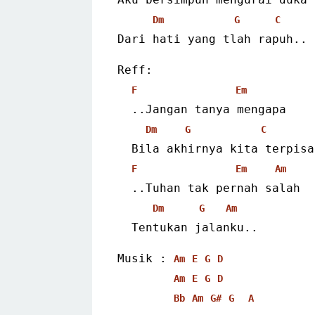
Dm
G
C
Dari hati yang tlah rapuh..
Reff:
F
Em
  ..Jangan tanya mengapa
Dm
G
C
  Bila akhirnya kita terpisa
F
Em
Am
  ..Tuhan tak pernah salah
Dm
G
Am
  Tentukan jalanku..
Musik : 
Am
E
G
D
Am
E
G
D
Bb
Am
G#
G
A