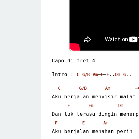
Capo di fret 4
Intro : 
–
–
..
..
C
G/B
Am
G
F
Dm
G
        –
C
G/B
Am
Aku berjalan menyisir malam
F
Em
Dm
Dan tak terasa dingin menerp
F
E
Am
Aku berjalan menahan perih