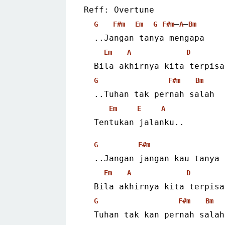
Reff: Overtune
–
–
G
F#m
Em
G
F#m
A
Bm
  ..Jangan tanya mengapa
Em
A
D
  Bila akhirnya kita terpisa
G
F#m
Bm
  ..Tuhan tak pernah salah
Em
E
A
  Tentukan jalanku..
G
F#m
  ..Jangan jangan kau tanya
Em
A
D
  Bila akhirnya kita terpisa
G
F#m
Bm
  Tuhan tak kan pernah salah