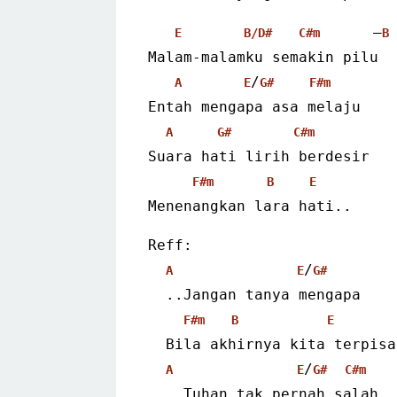
      –
E
B/D#
C#m
B
Malam-malamku semakin pilu
/
A
E
G#
F#m
Entah mengapa asa melaju
A
G#
C#m
Suara hati lirih berdesir
F#m
B
E
Menenangkan lara hati..
Reff:
/
A
E
G#
  ..Jangan tanya mengapa
F#m
B
E
  Bila akhirnya kita terpisa
/
A
E
G#
C#m
  ..Tuhan tak pernah salah