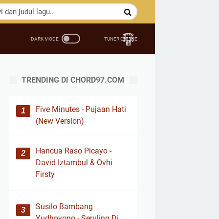
TRENDING DI CHORD97.COM
Five Minutes - Pujaan Hati
(New Version)
Hancua Raso Picayo -
David Iztambul & Ovhi
Firsty
Susilo Bambang
Yudhoyono - Seruling Di