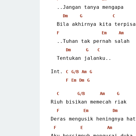
  ..Jangan tanya mengapa
Dm
G
C
  Bila akhirnya kita terpisa
F
Em
Am
  ..Tuhan tak pernah salah
Dm
G
C
  Tentukan jalanku..
Int. 
C
G/B
Am
G
F
Em
Dm
G
C
G/B
Am
G
Riuh bisikan memecah riak
F
Em
Dm
Deras mengusik heningnya hat
F
E
Am
Aku bersimpuh mengurai duka