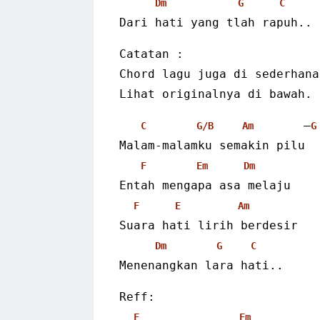
Dm
G
C
Dari hati yang tlah rapuh..
Catatan :
Chord lagu juga di sederhana
Lihat originalnya di bawah.
       –
C
G/B
Am
G
Malam-malamku semakin pilu
F
Em
Dm
Entah mengapa asa melaju
F
E
Am
Suara hati lirih berdesir
Dm
G
C
Menenangkan lara hati..
Reff:
F
Em