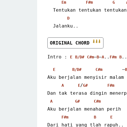
Em
F#m
G
  Tentukan tentukan tentukan
D
  Jalanku..
ORIGINAL CHORD 
Intro : 
–
–
..
.
E
B/D#
C#m
B
A
F#m
B
       –
E
B/D#
C#m
Aku berjalan menyisir malam
/
A
E
G#
F#m
Dan tak terasa dingin menerp
A
G#
C#m
Aku berjalan menahan perih
F#m
B
E
Dari hati yang tlah rapuh..