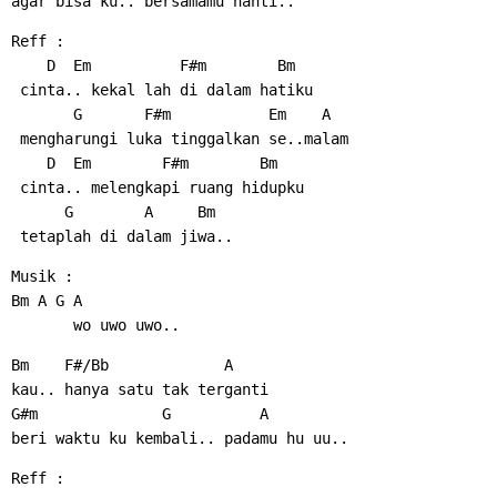
agar bisa ku.. bersamamu nanti..
Reff :
    D  Em          F#m        Bm
 cinta.. kekal lah di dalam hatiku
       G       F#m           Em    A
 mengharungi luka tinggalkan se..malam
    D  Em        F#m        Bm
 cinta.. melengkapi ruang hidupku
      G        A     Bm
 tetaplah di dalam jiwa..
Musik :
Bm A G A
       wo uwo uwo..
Bm    F#/Bb             A
kau.. hanya satu tak terganti
G#m              G          A
beri waktu ku kembali.. padamu hu uu..
Reff :