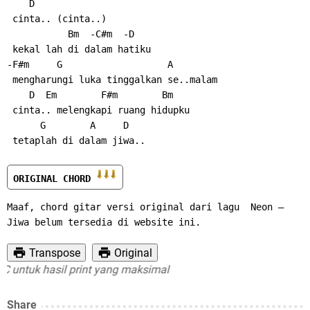
    D
 cinta.. (cinta..)
           Bm  -C#m  -D
 kekal lah di dalam hatiku
-F#m     G                   A
 mengharungi luka tinggalkan se..malam
    D  Em        F#m        Bm
 cinta.. melengkapi ruang hidupku
      G        A     D
 tetaplah di dalam jiwa..
ORIGINAL CHORD 
Maaf, chord gitar versi original dari lagu  Neon – 
Jiwa belum tersedia di website ini.
Transpose
Original
untuk hasil print yang maksimal
Share