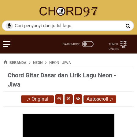
BERANDA
NEON
NEON - JIWA
Chord Gitar Dasar dan Lirik Lagu Neon -
Jiwa
♫
Original
Autoscroll
♫