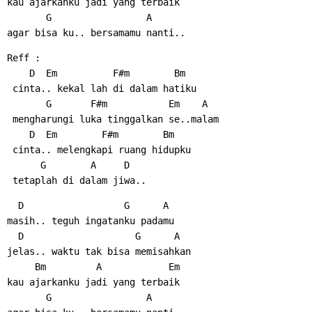
kau ajarkanku jadi yang terbaik
       G                 A
agar bisa ku.. bersamamu nanti..
Reff :
    D  Em          F#m        Bm
 cinta.. kekal lah di dalam hatiku
       G       F#m           Em    A
 mengharungi luka tinggalkan se..malam
    D  Em        F#m        Bm
 cinta.. melengkapi ruang hidupku
      G        A     D
 tetaplah di dalam jiwa..
  D                  G      A
masih.. teguh ingatanku padamu
  D                    G      A
jelas.. waktu tak bisa memisahkan
     Bm         A            Em
kau ajarkanku jadi yang terbaik
       G                 A