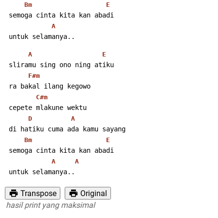
Bm
E
 semoga cinta kita kan abadi
A
 untuk selamanya.. 
A
E
 sliramu sing ono ning atiku
F#m
 ra bakal ilang kegowo
C#m
 cepete mlakune wektu
D
A
 di hatiku cuma ada kamu sayang
Bm
E
 semoga cinta kita kan abadi
A
A
 untuk selamanya..
Transpose
Original
sil print yang maksimal