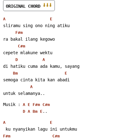
ORIGINAL CHORD 
A
E
sliramu sing ono ning atiku
F#m
ra bakal ilang kegowo
C#m
cepete mlakune wektu
D
A
di hatiku cuma ada kamu, sayang
Bm
E
semoga cinta kita kan abadi
A
untuk selamanya.. 
Musik : 
A
E
F#m
C#m
.. 
D
A
Bm
E
A
E
 ku nyanyikan lagu ini untukmu
F#m
C#m