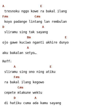
A
E
 tresnoku nggo kowe ra bakal ilang
F#m
C#m
 koyo padange lintang lan rembulan
D
A
 sliramu sing tak sayang
Bm
E
ojo gawe kuciwo nganti akhire dunyo
A
aku bakalan setyo… 
Reff:
A
E
 sliramu sing ono ning atiku
F#m
 ra bakal ilang kegowo
C#m
 cepete mlakune wektu
D
A
 di hatiku cuma ada kamu sayang