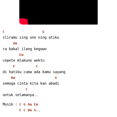
C
G
sliramu sing ono ning atiku
Am
ra bakal ilang kegowo
Em
cepete mlakune wektu
F
C
di hatiku cuma ada kamu sayang
Dm
G
semoga cinta kita kan abadi
C
untuk selamanya.. 
Musik : 
C
G
Am
Em
.. 
F
C
Dm
G