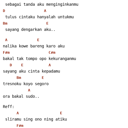
 sebagai tanda aku menginginkanmu
D
A
 tulus cintaku hanyalah untukmu
Bm
E
 sayang dengarkan aku.. 
A
E
nalika kowe bareng karo aku
F#m
C#m
bakal tak tompo opo kekuranganmu
D
E
A
sayang aku cinta kepadamu
Bm
E
tresnoku koyo segoro
A
ora bakal sudo.. 
Reff:
A
E
 sliramu sing ono ning atiku
F#m