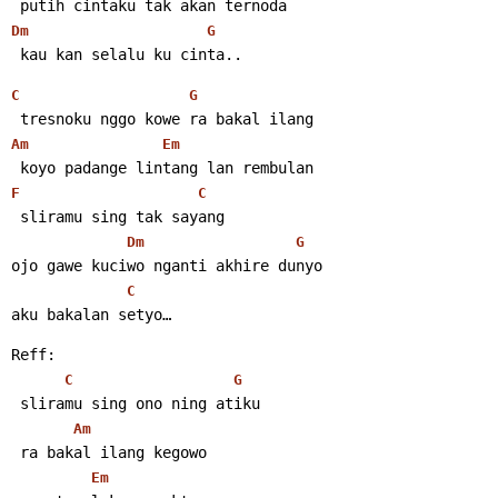
 putih cintaku tak akan ternoda
Dm
G
 kau kan selalu ku cinta.. 
C
G
 tresnoku nggo kowe ra bakal ilang
Am
Em
 koyo padange lintang lan rembulan
F
C
 sliramu sing tak sayang
Dm
G
ojo gawe kuciwo nganti akhire dunyo
C
aku bakalan setyo… 
Reff:
C
G
 sliramu sing ono ning atiku
Am
 ra bakal ilang kegowo
Em