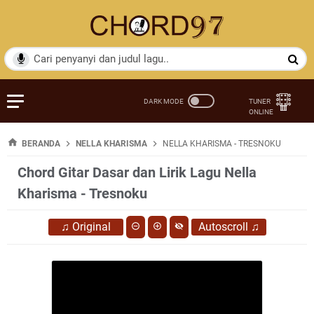
BERANDA
NELLA KHARISMA
NELLA KHARISMA - TRESNOKU
Chord Gitar Dasar dan Lirik Lagu Nella
Kharisma - Tresnoku
♫
Original
Autoscroll
♫