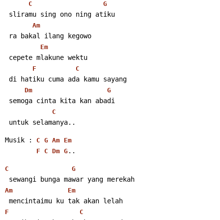
C
G
 sliramu sing ono ning atiku
Am
 ra bakal ilang kegowo
Em
 cepete mlakune wektu
F
C
 di hatiku cuma ada kamu sayang
Dm
G
 semoga cinta kita kan abadi
C
 untuk selamanya.. 
Musik : 
C
G
Am
Em
.. 
F
C
Dm
G
C
G
 sewangi bunga mawar yang merekah
Am
Em
 mencintaimu ku tak akan lelah
F
C