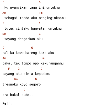
C
G
 ku nyanyikan lagu ini untukmu
Am
Em
 sebagai tanda aku menginginkanmu
F
C
 tulus cintaku hanyalah untukmu
Dm
G
 sayang dengarkan aku.. 
C
G
nalika kowe bareng karo aku
Am
Em
bakal tak tompo opo kekuranganmu
F
G
C
sayang aku cinta kepadamu
Dm
G
tresnoku koyo segoro
C
ora bakal sudo.. 
Reff: