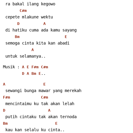
 ra bakal ilang kegowo
C#m
 cepete mlakune wektu
D
A
 di hatiku cuma ada kamu sayang
Bm
E
 semoga cinta kita kan abadi
A
 untuk selamanya.. 
Musik : 
A
E
F#m
C#m
.. 
D
A
Bm
E
A
E
 sewangi bunga mawar yang merekah
F#m
C#m
 mencintaimu ku tak akan lelah
D
A
 putih cintaku tak akan ternoda
Bm
E
 kau kan selalu ku cinta.. 