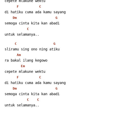
 cepete mlakune wektu
F
C
 di hatiku cuma ada kamu sayang
Dm
G
 semoga cinta kita kan abadi
C
 untuk selamanya.. 
C
G
 sliramu sing ono ning atiku
Am
 ra bakal ilang kegowo
Em
 cepete mlakune wektu
F
C
 di hatiku cuma ada kamu sayang
Dm
G
 semoga cinta kita kan abadi
C
C
 untuk selamanya..