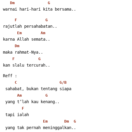
Dm
G
warnai hari-hari kita bersama..
F
G
rajutlah persahabatan..
Em
Am
karna Allah semata..
Dm
maka rahmat-Nya..
F
G
kan slalu tercurah..
Reff :
C
G/B
 sahabat, bukan tentang siapa
Am
G
 yang t’lah kau kenang..
F
 tapi ialah
Em
Dm
G
 yang tak pernah meninggalkan..