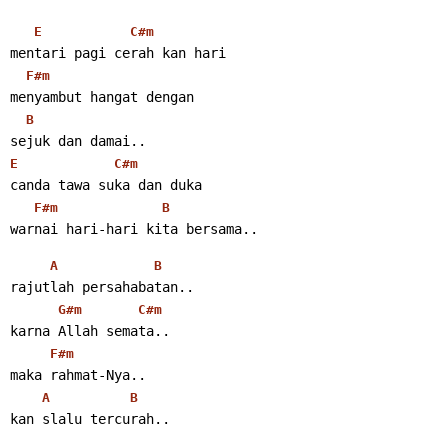
E
C#m
mentari pagi cerah kan hari
F#m
menyambut hangat dengan
B
sejuk dan damai..
E
C#m
canda tawa suka dan duka
F#m
B
warnai hari-hari kita bersama..
A
B
rajutlah persahabatan..
G#m
C#m
karna Allah semata..
F#m
maka rahmat-Nya..
A
B
kan slalu tercurah..