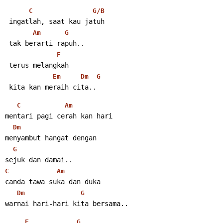
C
G/B
 ingatlah, saat kau jatuh
Am
G
 tak berarti rapuh..
F
 terus melangkah
Em
Dm
G
 kita kan meraih cita..
C
Am
mentari pagi cerah kan hari
Dm
menyambut hangat dengan
G
sejuk dan damai..
C
Am
canda tawa suka dan duka
Dm
G
warnai hari-hari kita bersama..
F
G