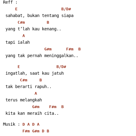
Reff :
E
B/D#
 sahabat, bukan tentang siapa
C#m
B
 yang t’lah kau kenang..
A
 tapi ialah
G#m
F#m
B
 yang tak pernah meninggalkan..
E
B/D#
 ingatlah, saat kau jatuh
C#m
B
 tak berarti rapuh..
A
 terus melangkah
G#m
F#m
B
 kita kan meraih cita..
Musik : 
D
A
D
A
F#m
G#m
D
B