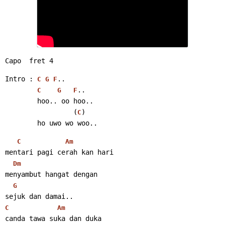
Capo  fret 4
Intro : 
..
C
G
F
..
C
G
F
        hoo.. oo hoo..
                 (
)
C
        ho uwo wo woo..
C
Am
mentari pagi cerah kan hari
Dm
menyambut hangat dengan
G
sejuk dan damai..
C
Am
canda tawa suka dan duka