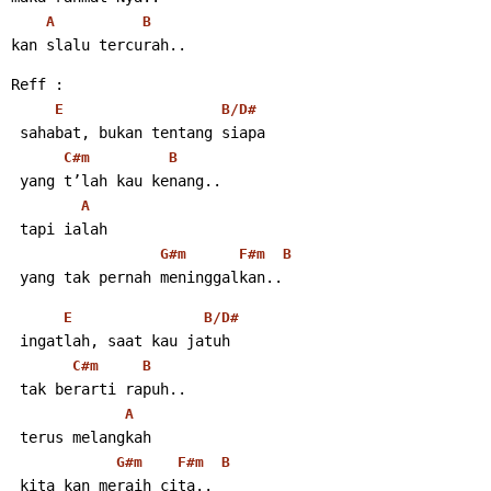
A
B
kan slalu tercurah..
Reff :
E
B/D#
 sahabat, bukan tentang siapa
C#m
B
 yang t’lah kau kenang..
A
 tapi ialah
G#m
F#m
B
 yang tak pernah meninggalkan..
E
B/D#
 ingatlah, saat kau jatuh
C#m
B
 tak berarti rapuh..
A
 terus melangkah
G#m
F#m
B
 kita kan meraih cita..