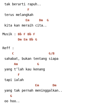
 tak berarti rapuh..
F
 terus melangkah
Em
Dm
G
 kita kan meraih cita..
Musik : 
Bb
F
Bb
F
Dm
Em
Bb
G
Reff :
C
G/B
 sahabat, bukan tentang siapa
Am
G
 yang t’lah kau kenang
F
 tapi ialah
Em
Dm
 yang tak pernah meninggalkan..
G
 oo hoo..