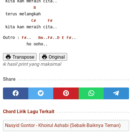
 kita kan meraih cita..
B
 terus melangkah
C#
F#
 kita kan meraih cita..
Outro : 
..   
..
..
..
F#
Bm
F#
D
E
F#
          ho ooho..
Transpose
Original
asil print yang maksimal
Share
Chord Lirik Lagu Terkait
Nasyid Gontor - Khoirul Ashabi (Sebaik-Baiknya Teman)