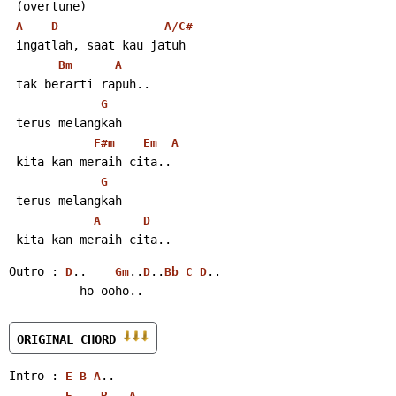
 (overtune)
–
A
D
A/C#
 ingatlah, saat kau jatuh
Bm
A
 tak berarti rapuh..
G
 terus melangkah
F#m
Em
A
 kita kan meraih cita..
G
 terus melangkah
A
D
 kita kan meraih cita..
Outro : 
..    
..
..
..
D
Gm
D
Bb
C
D
          ho ooho..
ORIGINAL CHORD 
Intro : 
..
E
B
A
..
E
B
A