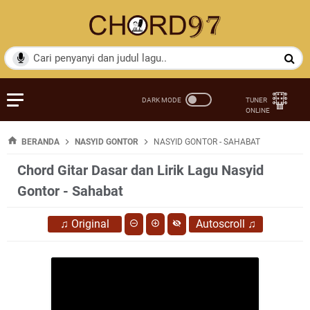
BERANDA
NASYID GONTOR
NASYID GONTOR - SAHABAT
Chord Gitar Dasar dan Lirik Lagu Nasyid
Gontor - Sahabat
♫
Original
Autoscroll
♫