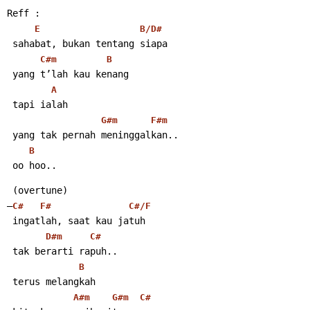
Reff :
E
B/D#
 sahabat, bukan tentang siapa
C#m
B
 yang t’lah kau kenang
A
 tapi ialah
G#m
F#m
 yang tak pernah meninggalkan..
B
 oo hoo..
 (overtune)
–
C#
F#
C#/F
 ingatlah, saat kau jatuh
D#m
C#
 tak berarti rapuh..
B
 terus melangkah
A#m
G#m
C#