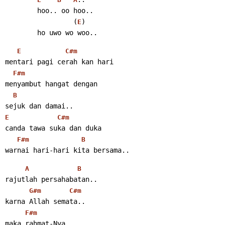
        hoo.. oo hoo..
                 (
)
E
        ho uwo wo woo..
E
C#m
mentari pagi cerah kan hari
F#m
menyambut hangat dengan
B
sejuk dan damai..
E
C#m
canda tawa suka dan duka
F#m
B
warnai hari-hari kita bersama..
A
B
rajutlah persahabatan..
G#m
C#m
karna Allah semata..
F#m
maka rahmat-Nya..