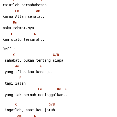
rajutlah persahabatan..
Em
Am
karna Allah semata..
Dm
maka rahmat-Nya..
F
G
kan slalu tercurah..
Reff :
C
G/B
 sahabat, bukan tentang siapa
Am
G
 yang t’lah kau kenang..
F
 tapi ialah
Em
Dm
G
 yang tak pernah meninggalkan..
C
G/B
 ingatlah, saat kau jatuh
Am
G