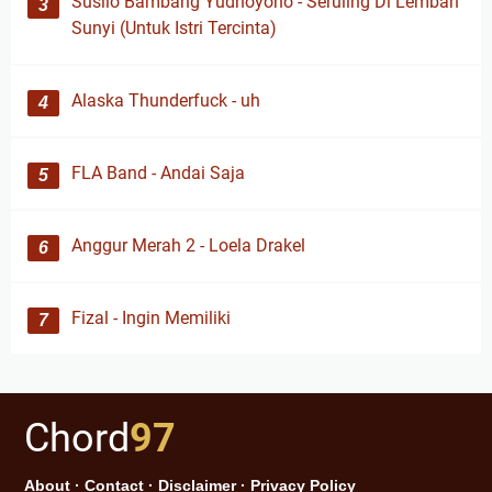
Susilo Bambang Yudhoyono - Seruling Di Lembah
Sunyi (Untuk Istri Tercinta)
Alaska Thunderfuck - uh
FLA Band - Andai Saja
Anggur Merah 2 - Loela Drakel
Fizal - Ingin Memiliki
Chord
97
About
·
Contact
·
Disclaimer
·
Privacy Policy