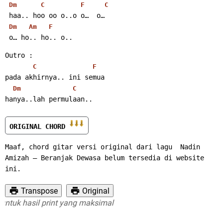
Dm
C
F
C
 haa.. hoo oo o..o o…  o…
Dm
Am
F
 o… ho.. ho.. o..
Outro :
C
F
pada akhirnya.. ini semua
Dm
C
hanya..lah permulaan..
ORIGINAL CHORD 
Maaf, chord gitar versi original dari lagu  Nadin 
Amizah – Beranjak Dewasa belum tersedia di website 
ini.
Transpose
Original
uk hasil print yang maksimal