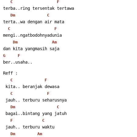
C
F
terba..ring tersentak tertawa
Dm
C
terta..wa dengan air mata
C
F
mengi..ngatbodohnyadunia
Dm
Am
dan kita yangmasih saja
G
F
ber..usaha..
Reff :
C
F
 kita.. beranjak dewasa
C
F
 jauh.. terburu seharusnya
Dm
C
 bagai..bintang yang jatuh
F
C
 jauh.. terburu waktu
Dm
Am