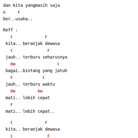
dan kita yangmasih saja
G
F
ber..usaha..
Reff :
C
F
 kita.. beranjak dewasa
C
F
 jauh.. terburu seharusnya
Dm
C
 bagai..bintang yang jatuh
F
C
 jauh.. terburu waktu
Dm
Am
 mati.. lebih cepat
F
 mati.. lebih cepat..
C
F
 kita.. beranjak dewasa
C
F