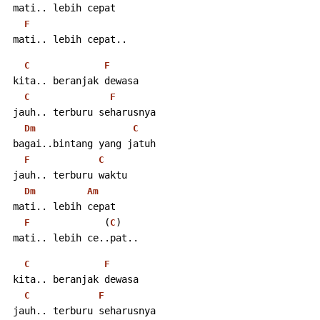
 mati.. lebih cepat
F
 mati.. lebih cepat..
C
F
 kita.. beranjak dewasa
C
F
 jauh.. terburu seharusnya
Dm
C
 bagai..bintang yang jatuh
F
C
 jauh.. terburu waktu
Dm
Am
 mati.. lebih cepat
             (
)
F
C
 mati.. lebih ce..pat..
C
F
 kita.. beranjak dewasa
C
F
 jauh.. terburu seharusnya