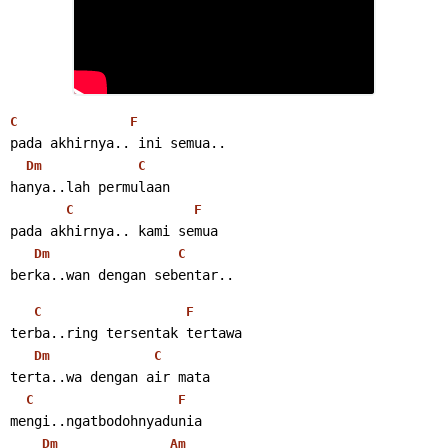
C
F
pada akhirnya.. ini semua..
Dm
C
hanya..lah permulaan
C
F
pada akhirnya.. kami semua
Dm
C
berka..wan dengan sebentar..
C
F
terba..ring tersentak tertawa
Dm
C
terta..wa dengan air mata
C
F
mengi..ngatbodohnyadunia
Dm
Am