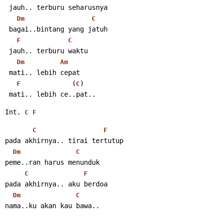
 jauh.. terburu seharusnya
Dm
C
 bagai..bintang yang jatuh
F
C
 jauh.. terburu waktu
Dm
Am
 mati.. lebih cepat
             (
)
F
C
 mati.. lebih ce..pat..
Int. 
C
F
C
F
pada akhirnya.. tirai tertutup
Dm
C
peme..ran harus menunduk
C
F
pada akhirnya.. aku berdoa
Dm
C
nama..ku akan kau bawa..