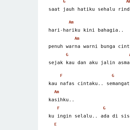
G
A
saat jauh hatiku sehalu rind
Am
hari-hariku kini bahagia..
Am
penuh warna warni bunga cint
G
sejak kau dan aku jalin asma
F
G
kau nafas cintaku.. semangat
Am
kasihku..
F
G
ku ingin selalu.. ada di sis
E