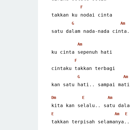
F
 takkan ku nodai cinta
G
Am
 satu dalam nada-nada cinta.
Am
 ku cinta sepenuh hati
F
 cintaku takkan terbagi
G
Am
 kan satu hati.. sampai mati
Dm
E
Am
 kita kan selalu.. satu dal
E
Am
E
 takkan terpisah selamanya..