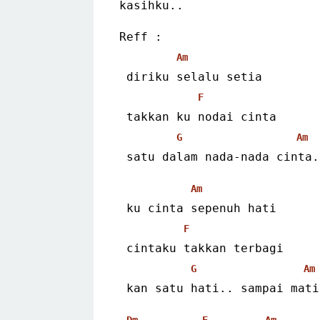
kasihku..
Reff :
Am
 diriku selalu setia
F
 takkan ku nodai cinta
G
Am
 satu dalam nada-nada cinta.
Am
 ku cinta sepenuh hati
F
 cintaku takkan terbagi
G
Am
 kan satu hati.. sampai mati
Dm
E
Am