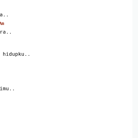
a..
Am
ra..
 hidupku..
imu..