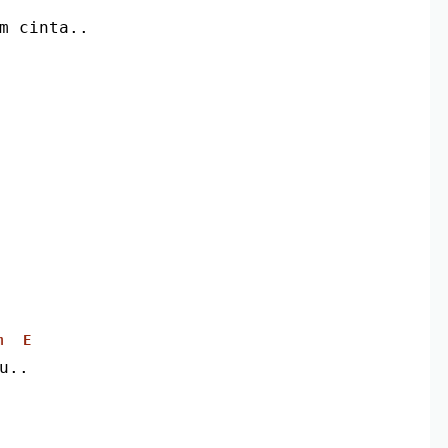
am cinta..
m
E
u..