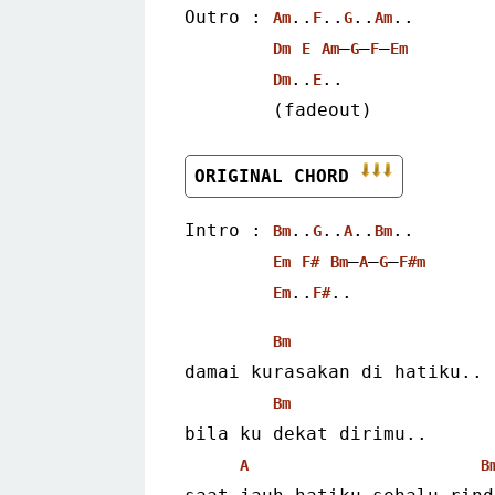
Outro : 
..
..
..
..
Am
F
G
Am
–
–
–
Dm
E
Am
G
F
Em
..
..
Dm
E
        (fadeout)
ORIGINAL CHORD 
Intro : 
..
..
..
..
Bm
G
A
Bm
–
–
–
Em
F#
Bm
A
G
F#m
..
..
Em
F#
Bm
damai kurasakan di hatiku..
Bm
bila ku dekat dirimu..
A
B