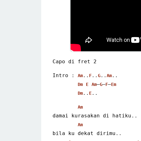
Capo di fret 2
Intro : 
..
..
..
..
Am
F
G
Am
–
–
–
Dm
E
Am
G
F
Em
..
..  
Dm
E
Am
damai kurasakan di hatiku..
Am
bila ku dekat dirimu..