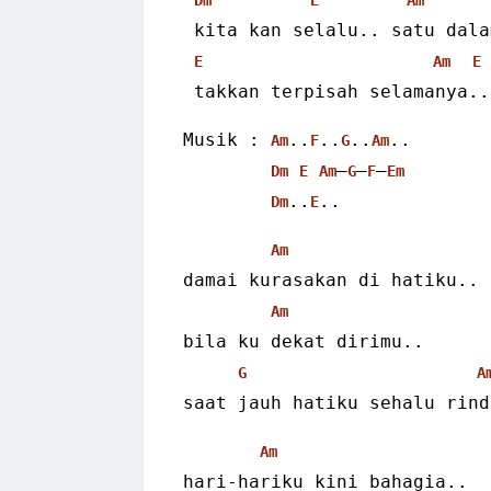
 kita kan selalu.. satu dal
E
Am
E
 takkan terpisah selamanya..
Musik : 
..
..
..
..
Am
F
G
Am
–
–
–
Dm
E
Am
G
F
Em
..
..  
Dm
E
Am
damai kurasakan di hatiku..
Am
bila ku dekat dirimu..
G
A
saat jauh hatiku sehalu rind
Am
hari-hariku kini bahagia..