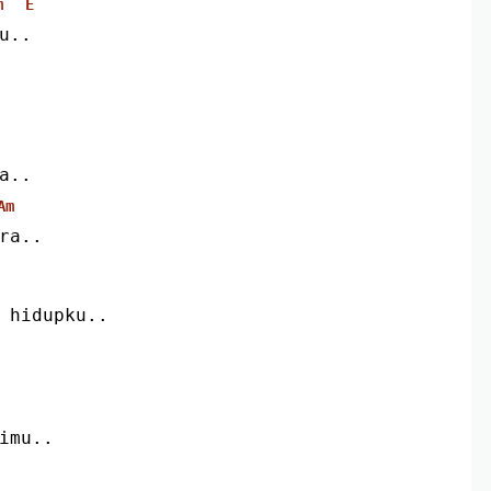
m
E
u..
a..
Am
ra..
 hidupku..
imu..