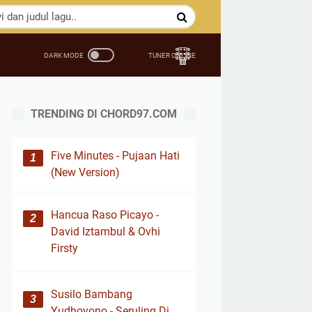
TRENDING DI CHORD97.COM
Five Minutes - Pujaan Hati
(New Version)
Hancua Raso Picayo -
David Iztambul & Ovhi
Firsty
Susilo Bambang
Yudhoyono - Seruling Di