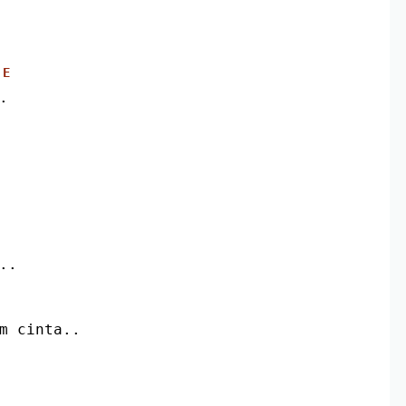
E
.
..
am cinta..