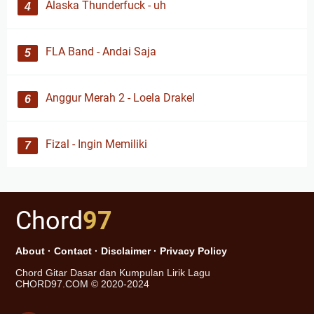
Alaska Thunderfuck - uh
FLA Band - Andai Saja
Anggur Merah 2 - Loela Drakel
Fizal - Ingin Memiliki
Chord
97
About
·
Contact
·
Disclaimer
·
Privacy Policy
Chord Gitar Dasar dan Kumpulan Lirik Lagu
CHORD97.COM © 2020-2024