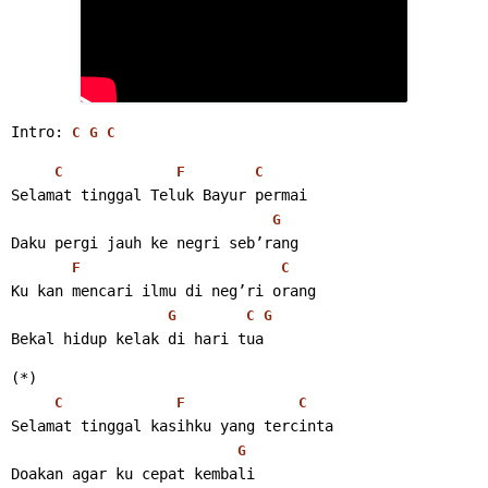
Intro: 
C
G
C
C
F
C
Selamat tinggal Teluk Bayur permai
G
Daku pergi jauh ke negri seb’rang
F
C
Ku kan mencari ilmu di neg’ri orang
G
C
G
Bekal hidup kelak di hari tua 
(*)
C
F
C
Selamat tinggal kasihku yang tercinta
G
Doakan agar ku cepat kembali