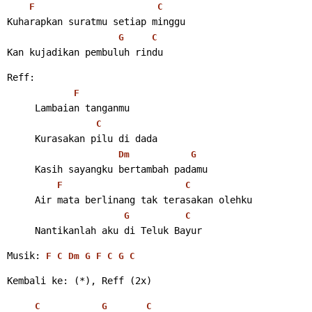
F
C
Kuharapkan suratmu setiap minggu
G
C
Kan kujadikan pembuluh rindu 
Reff:
F
     Lambaian tanganmu
C
     Kurasakan pilu di dada
Dm
G
     Kasih sayangku bertambah padamu
F
C
     Air mata berlinang tak terasakan olehku
G
C
     Nantikanlah aku di Teluk Bayur 
Musik: 
F
C
Dm
G
F
C
G
C
Kembali ke: (*), Reff (2x) 
C
G
C