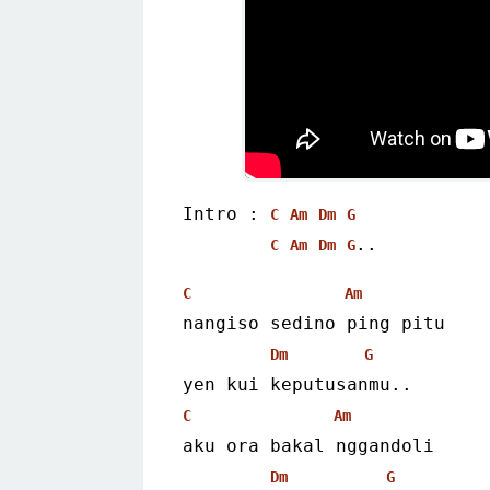
Intro : 
C
Am
Dm
G
..
C
Am
Dm
G
C
Am
nangiso sedino ping pitu
Dm
G
yen kui keputusanmu..
C
Am
aku ora bakal nggandoli
Dm
G