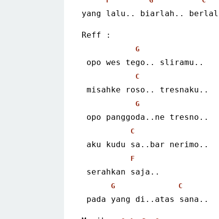
yang lalu.. biarlah.. berlal
Reff :
G
 opo wes tego.. sliramu..
C
 misahke roso.. tresnaku..
G
 opo panggoda..ne tresno..
C
 aku kudu sa..bar nerimo..
F
 serahkan saja..
G
C
 pada yang di..atas sana..