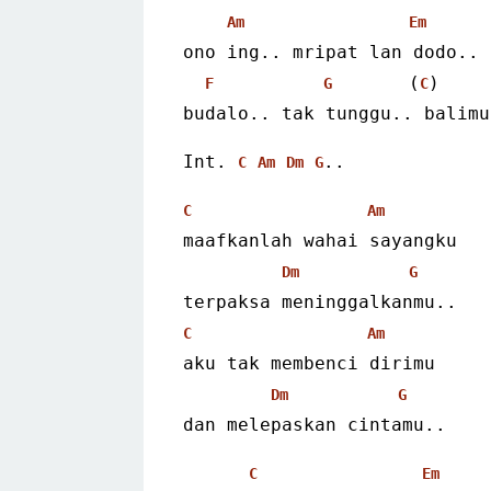
Am
Em
ono ing.. mripat lan dodo..
       (
)
F
G
C
budalo.. tak tunggu.. balimu
Int. 
..
C
Am
Dm
G
C
Am
maafkanlah wahai sayangku
Dm
G
terpaksa meninggalkanmu..
C
Am
aku tak membenci dirimu
Dm
G
dan melepaskan cintamu..
C
Em