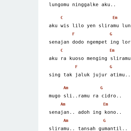
lungomu ninggalke aku..
C
Em
aku wis lilo yen sliramu lun
F
G
senajan dodo ngempet ing lor
C
Em
aku ra kuoso menging sliramu
F
G
sing tak jaluk jujur atimu..
Am
G
mugo sli..ramu ra cidro..
Am
Em
senajan.. adoh ing kono..
Am
G
sliramu.. tansah gumantil..