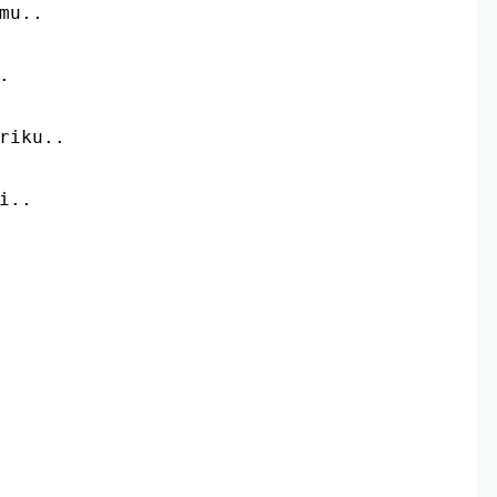
mu..
.
riku..
i..