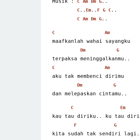
Musik : 
..
C
Am
Dm
G
..
..
..
C
Em
F
G
C
..
C
Am
Dm
G
C
Am
maafkanlah wahai sayangku
Dm
G
terpaksa meninggalkanmu..
C
Am
aku tak membenci dirimu
Dm
G
dan melepaskan cintamu..
C
Em
kau tau diriku.. ku tau diri
F
G
kita sudah tak sendiri lagi.