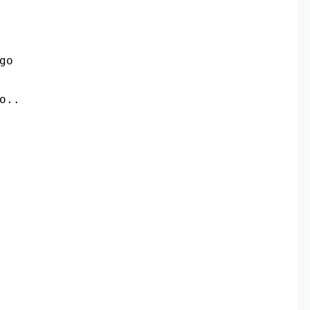
go
o..