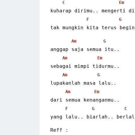
C
Em
kuharap dirimu.. mengerti di
F
G
tak mungkin kita terus begin
Am
G
anggap saja semua itu..
Am
Em
sebagai mimpi tidurmu..
Am
G
lupakanlah masa lalu..
Am
Em
dari semua kenanganmu..
F
G
C
yang lalu.. biarlah.. berlal
Reff :