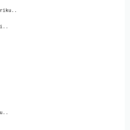
riku..
i..
u..