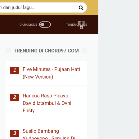
TRENDING DI CHORD97.COM
Five Minutes - Pujaan Hati
(New Version)
Hancua Raso Picayo -
David Iztambul & Ovhi
Firsty
Susilo Bambang
Yudhoyono - Seruling Di