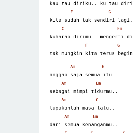
kau tau diriku.. ku tau diri
F
G
kita sudah tak sendiri lagi.
C
Em
kuharap dirimu.. mengerti di
F
G
tak mungkin kita terus begin
Am
G
anggap saja semua itu..
Am
Em
sebagai mimpi tidurmu..
Am
G
lupakanlah masa lalu..
Am
Em
dari semua kenanganmu..
F
G
C