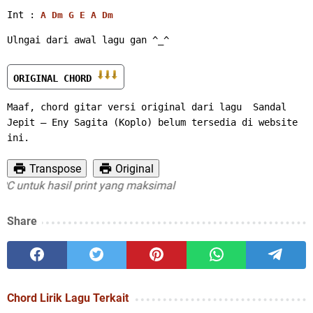
Int : 
A
Dm
G
E
A
Dm
Ulngai dari awal lagu gan ^_^
ORIGINAL CHORD 
Maaf, chord gitar versi original dari lagu  Sandal 
Jepit – Eny Sagita (Koplo) belum tersedia di website 
ini.
Transpose
Original
untuk hasil print yang maksimal
Share
Chord Lirik Lagu Terkait