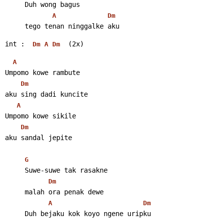
     Duh wong bagus
A
Dm
     tego tenan ninggalke aku 
int :  
  (2x) 
Dm
A
Dm
A
Umpomo kowe rambute
Dm
aku sing dadi kuncite
A
Umpomo kowe sikile
Dm
aku sandal jepite
G
     Suwe-suwe tak rasakne
Dm
     malah ora penak dewe
A
Dm
     Duh bejaku kok koyo ngene uripku 