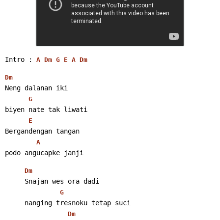
Intro : 
A
Dm
G
E
A
Dm
Dm
Neng dalanan iki
G
biyen nate tak liwati
E
Bergandengan tangan
A
podo angucapke janji 
Dm
     Snajan wes ora dadi
G
     nanging tresnoku tetap suci
Dm