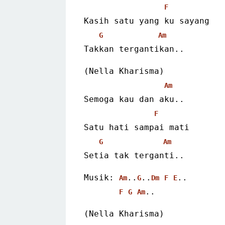
F
Kasih satu yang ku sayang
G
Am
Takkan tergantikan..
(Nella Kharisma)
Am
Semoga kau dan aku..
F
Satu hati sampai mati
G
Am
Setia tak terganti..
Musik: 
..
..
..
Am
G
Dm
F
E
..
F
G
Am
(Nella Kharisma)