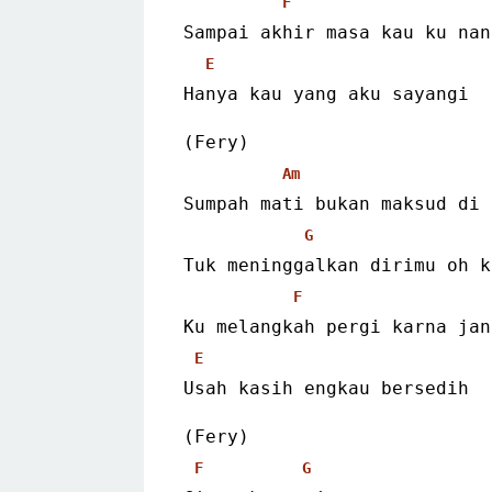
F
Sampai akhir masa kau ku nan
E
Hanya kau yang aku sayangi
(Fery)
Am
Sumpah mati bukan maksud di 
G
Tuk meninggalkan dirimu oh k
F
Ku melangkah pergi karna jan
E
Usah kasih engkau bersedih
(Fery)
F
G