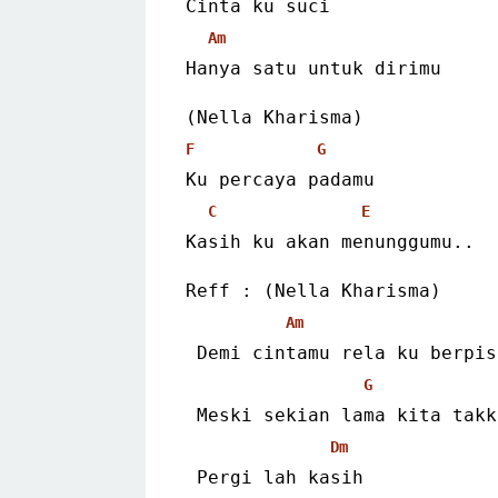
Cinta ku suci
Am
Hanya satu untuk dirimu
(Nella Kharisma)
F
G
Ku percaya padamu
C
E
Kasih ku akan menunggumu..
Reff : 
(Nella Kharisma)
Am
 Demi cintamu rela ku berpis
G
 Meski sekian lama kita tak
Dm
 Pergi lah kasih