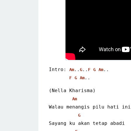
Intro: 
..
..
..
Am
G
F
G
Am
..
F
G
Am
(Nella Kharisma)
Am
Walau menangis pilu hati ini
G
Sayang ku akan tetap abadi