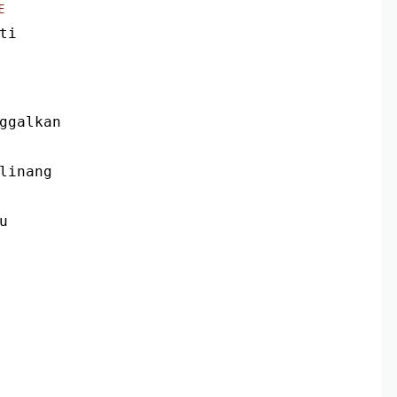
E
ti
nggalkan
rlinang
u