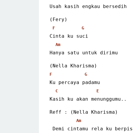
Usah kasih engkau bersedih
(Fery)
F
G
Cinta ku suci
Am
Hanya satu untuk dirimu
(Nella Kharisma)
F
G
Ku percaya padamu
C
E
Kasih ku akan menunggumu..
Reff : 
(Nella Kharisma)
Am
 Demi cintamu rela ku berpis