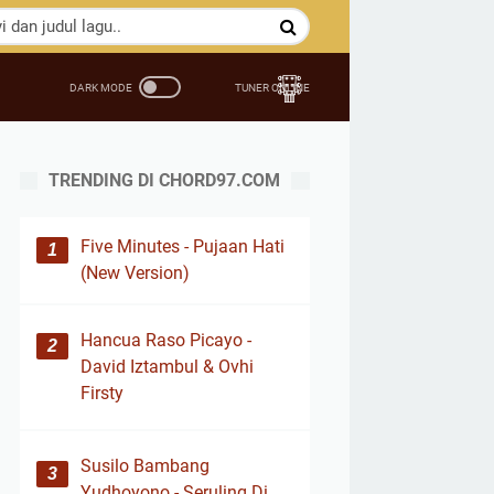
TRENDING DI CHORD97.COM
Five Minutes - Pujaan Hati
(New Version)
Hancua Raso Picayo -
David Iztambul & Ovhi
Firsty
Susilo Bambang
Yudhoyono - Seruling Di