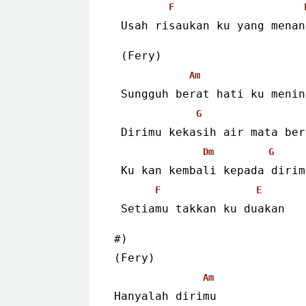
F
 Usah risaukan ku yang menan
(Fery)
Am
 Sungguh berat hati ku meni
G
 Dirimu kekasih air mata be
Dm
G
 Ku kan kembali kepada dirim
F
E
 Setiamu takkan ku duakan
#)
(Fery)
Am
Hanyalah dirimu