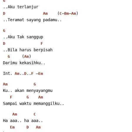
G
..Aku terlanjur
    (
–
–
)
D
Am
C
Bm
Am
..Teramat sayang padamu..
G
..Aku Tak sanggup
D
F
..Bila harus berpisah
     (
)
G
Am
Darimu kekasihku..
Int. 
..
..
 –
Am
D
F
Em
Am
G
Ku.. akan menyayangmu
F
G
Am
Sampai waktu memanggilku..
Am
C
Ha aaa.. ha aaa..
Em
D
Am