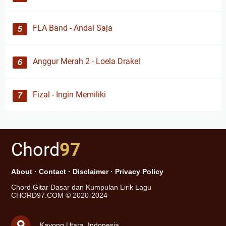
FLA Band - Andai Saja
Anggur Merah 2 - Loela Drakel
Fizal - Ingin Memiliki
Chord
97
About
·
Contact
·
Disclaimer
·
Privacy Policy
Chord Gitar Dasar dan Kumpulan Lirik Lagu
CHORD97.COM © 2020-2024
Kayong Utara, Indonesia