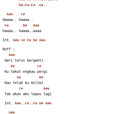
–
–
..
..
D#
Fm
F#
G#
A#m
C#
Haaaa.. haaaa..
Fm
D#
A#m
haaaa.. haaaa..aaaa
Int. 
A#m
C#
Fm
D#
A#m
Reff :
A#m
 Hari terus berganti
D#
Cm
 Ku takut engkau pergi
G#
D#
 Kau telah ku miliki
C#
A#m
 Tak akan aku lepas lagi
 Int. 
..
..
A#m
C#
Fm
D#
A#m
A#m