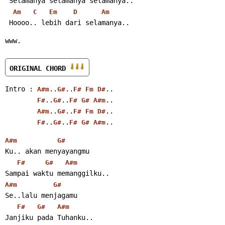
 Selamanya selamanya selamanya..
Am
C
Em
D
Am
 Hoooo.. lebih dari selamanya..
www.
ORIGINAL CHORD 
Intro : 
..
..
..
A#m
G#
F#
Fm
D#
..
..
..
F#
G#
F#
G#
A#m
..
..
..
A#m
G#
F#
Fm
D#
..
..
..
F#
G#
F#
G#
A#m
A#m
G#
Ku.. akan menyayangmu
F#
G#
A#m
Sampai waktu memanggilku..
A#m
G#
Se..lalu menjagamu
F#
G#
A#m
Janjiku pada Tuhanku..