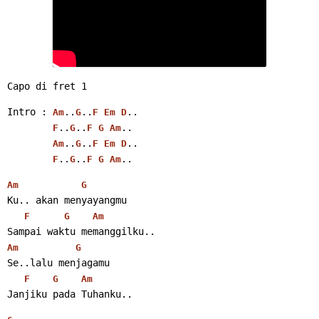
Capo di fret 1
Intro : 
..
..
..
Am
G
F
Em
D
..
..
..
F
G
F
G
Am
..
..
..
Am
G
F
Em
D
..
..
..
F
G
F
G
Am
Am
G
Ku.. akan menyayangmu
F
G
Am
Sampai waktu memanggilku..
Am
G
Se..lalu menjagamu
F
G
Am
Janjiku pada Tuhanku..