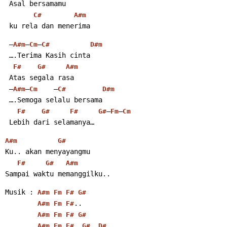
 Asal bersamamu
C#
A#m
 ku rela dan menerima
 –
–
–
A#m
Cm
C#
D#m
 ….Terima Kasih cinta
F#
G#
A#m
 Atas segala rasa
 –
–
    –
A#m
Cm
C#
D#m
 ….Semoga selalu bersama
–
–
F#
G#
F#
G#
Fm
Cm
 Lebih dari selamanya…
A#m
G#
Ku.. akan menyayangmu
F#
G#
A#m
Sampai waktu memanggilku..
Musik : 
A#m
Fm
F#
G#
..
A#m
Fm
F#
A#m
Fm
F#
G#
..
..
..
A#m
Fm
F#
G#
D#