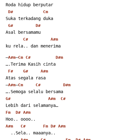
 Roda hidup berputar
D#
Cm
 Suka terkadang duka
G#
D#
 Asal bersamamu
C#
A#m
 ku rela.. dan menerima
 –
–
A#m
Cm
C#
D#m
 ….Terima Kasih cinta
F#
G#
A#m
 Atas segala rasa
 –
–
A#m
Cm
C#
D#m
 ….Semoga selalu bersama
G#
A#m
C#
 Lebih dari selamanya…
Fm
D#
A#m
 Hoo.. oooo..
A#m
C#
Fm
D#
A#m
   ..Sela.. maaanya..
A#m
C#
Fm
D#
A#m