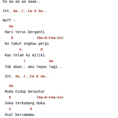
ha aa aa aa aaaa..
Int. 
..
..
..
Am
C
Em
D
Am
Reff :
Am
 Hari terus berganti
           (
–
–
–
)
D
Bm
D
F#m
Em
 Ku takut engkau pergi
G
D
 Kau telah ku miliki
C
Am
 Tak akan.. aku lepas lagi..
 Int. 
..
..
..
Am
C
Em
D
Am
Am
 Roda hidup berputar
            (
–
–
–
)
D
Bm
D
F#m
Em
 Suka terkadang duka
G
D
 Asal bersamamu