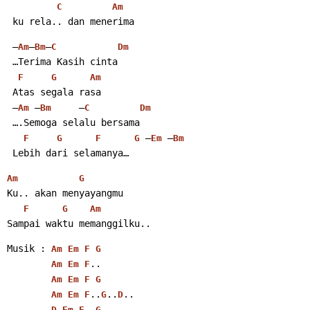
C
Am
 ku rela.. dan menerima
 –
–
–
Am
Bm
C
Dm
 …Terima Kasih cinta
F
G
Am
 Atas segala rasa
 –
 –
     –
Am
Bm
C
Dm
 ….Semoga selalu bersama
 –
 –
F
G
F
G
Em
Bm
 Lebih dari selamanya…
Am
G
Ku.. akan menyayangmu
F
G
Am
Sampai waktu memanggilku..
Musik : 
Am
Em
F
G
..
Am
Em
F
Am
Em
F
G
..
..
..
Am
Em
F
G
D
–
–
..
..
D
Em
F
G