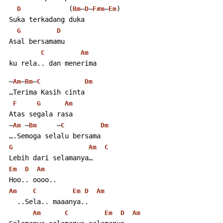
            (
–
–
–
)
D
Bm
D
F#m
Em
 Suka terkadang duka
G
D
 Asal bersamamu
C
Am
 ku rela.. dan menerima
 –
–
–
Am
Bm
C
Dm
 …Terima Kasih cinta
F
G
Am
 Atas segala rasa
 –
 –
     –
Am
Bm
C
Dm
 ….Semoga selalu bersama
G
Am
C
 Lebih dari selamanya…
Em
D
Am
 Hoo.. oooo..
Am
C
Em
D
Am
   ..Sela.. maaanya..
Am
C
Em
D
Am