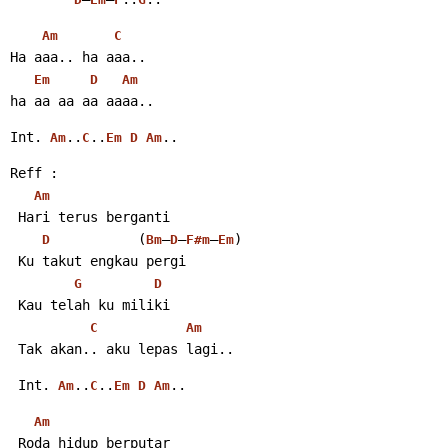
Am
C
Ha aaa.. ha aaa..
Em
D
Am
ha aa aa aa aaaa..
Int. 
..
..
..
Am
C
Em
D
Am
Reff :
Am
 Hari terus berganti
           (
–
–
–
)
D
Bm
D
F#m
Em
 Ku takut engkau pergi
G
D
 Kau telah ku miliki
C
Am
 Tak akan.. aku lepas lagi..
 Int. 
..
..
..
Am
C
Em
D
Am
Am
 Roda hidup berputar