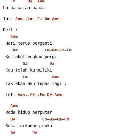
Fm
D#
A#m
ha aa aa aa aaaa..
Int. 
..
..
A#m
C#
Fm
D#
A#m
Reff :
A#m
 Hari terus berganti
–
–
–
D#
Cm
D#
Gm
Fm
 Ku takut engkau pergi
G#
D#
 Kau telah ku miliki
C#
A#m
 Tak akan aku lepas lagi..
 Int. 
..
..
A#m
C#
Fm
D#
A#m
A#m
 Roda hidup berputar
–
–
–
D#
Cm
D#
Gm
Fm
 Suka terkadang duka
G#
D#