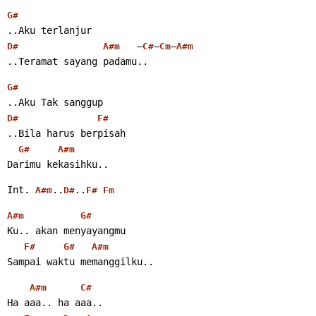
G#
..Aku terlanjur
   –
–
–
D#
A#m
C#
Cm
A#m
..Teramat sayang padamu..
G#
..Aku Tak sanggup
D#
F#
..Bila harus berpisah
G#
A#m
Darimu kekasihku..
Int. 
..
..
A#m
D#
F#
Fm
A#m
G#
Ku.. akan menyayangmu
F#
G#
A#m
Sampai waktu memanggilku..
A#m
C#
Ha aaa.. ha aaa..