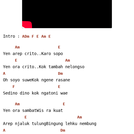
Intro : 
A
Dm
F
E
Am
E
Am
E
Yen arep crito..Karo sopo
E
Am
Yen ora crito..Kok tambah nelongso
A
Dm
Oh soyo suweKok ngene rasane
F
E
Sedino dino kok ngatoni wae 
Am
E
Yen ora sambatWis ra kuat
E
Am
Arep njaluk tulungBingung lehku nembung
A
Dm