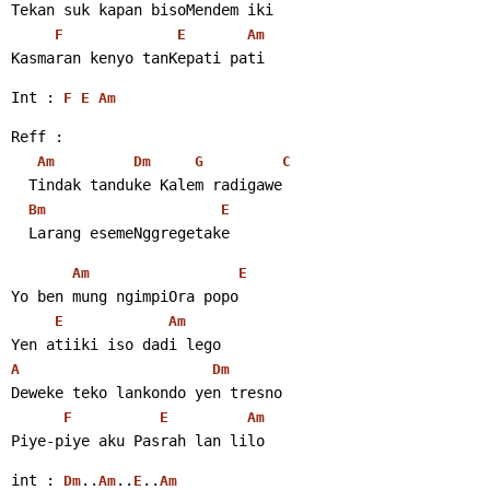
Tekan suk kapan bisoMendem iki
F
E
Am
Kasmaran kenyo tanKepati pati 
Int : 
F
E
Am
Reff :
Am
Dm
G
C
  Tindak tanduke Kalem radigawe
Bm
E
  Larang esemeNggregetake 
Am
E
Yo ben mung ngimpiOra popo
E
Am
Yen atiiki iso dadi lego
A
Dm
Deweke teko lankondo yen tresno
F
E
Am
Piye-piye aku Pasrah lan lilo 
int : 
..
..
..
Dm
Am
E
Am