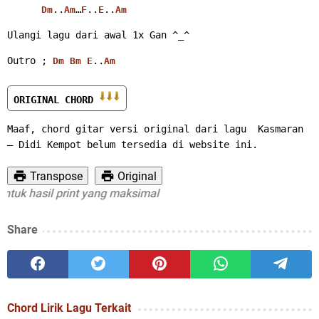
..
…
..
..
Dm
Am
F
E
Am
Ulangi lagu dari awal 1x Gan ^_^ 
Outro ; 
..
Dm
Bm
E
Am
ORIGINAL CHORD 
Maaf, chord gitar versi original dari lagu  Kasmaran 
– Didi Kempot belum tersedia di website ini.
Transpose
Original
uk hasil print yang maksimal
Share
Chord Lirik Lagu Terkait