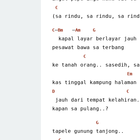
C
(sa rindu, sa rindu, sa rind
–
   –
C
Bm
Am
G
  kapal layar berlayar jauh
pesawat bawa sa terbang
C
ke tanah orang.. sasedih, sa
Em
kas tinggal kampung halaman 
D
C
 jauh dari tempat kelahiran.
kapan sa pulang..?
G
tapele gunung tanjong..
C