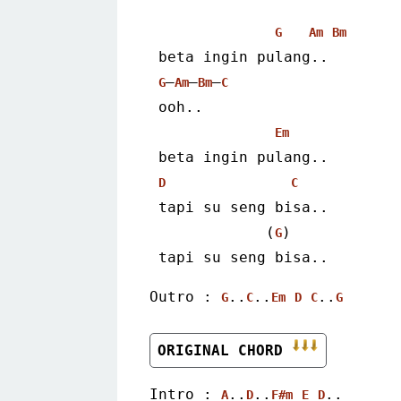
G
Am
Bm
 beta ingin pulang..
–
–
–
G
Am
Bm
C
 ooh..
Em
 beta ingin pulang..
D
C
 tapi su seng bisa..
             (
)
G
 tapi su seng bisa..
Outro : 
..
..
..
G
C
Em
D
C
G
ORIGINAL CHORD 
Intro : 
..
..
..
A
D
F#m
E
D