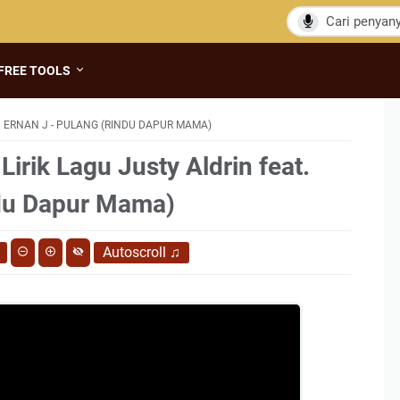
FREE TOOLS
. ERNAN J - PULANG (RINDU DAPUR MAMA)
Lirik Lagu Justy Aldrin feat.
ndu Dapur Mama)
Autoscroll
♫