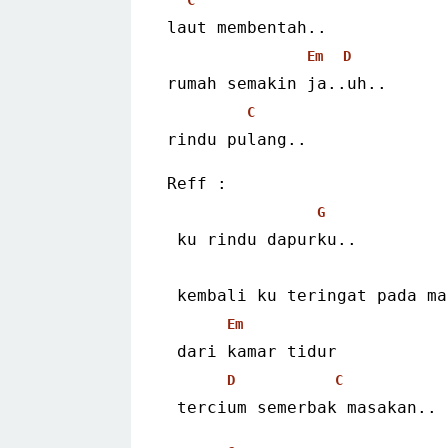
laut membentah..
Em
D
rumah semakin ja..uh..
C
rindu pulang..
Reff :
G
 ku rindu dapurku..
 kembali ku teringat pada m
Em
 dari kamar tidur
D
C
 tercium semerbak masakan..