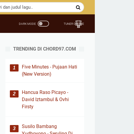
TRENDING DI CHORD97.COM
Five Minutes - Pujaan Hati
(New Version)
Hancua Raso Picayo -
David Iztambul & Ovhi
Firsty
Susilo Bambang
Yudhoyono - Seruling Di