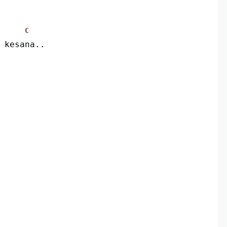
C
g kesana..