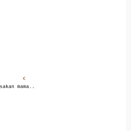
C
asakan mama..