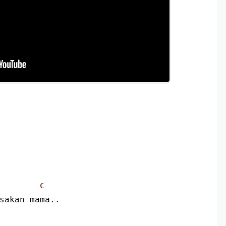
C
asakan mama..