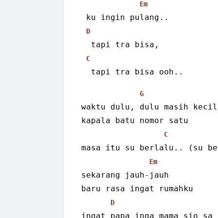
Em
 ku ingin pulang..
D
  tapi tra bisa,
C
  tapi tra bisa ooh..
G
waktu dulu, dulu masih kecil
kapala batu nomor satu
C
masa itu su berlalu.. (su be
Em
sekarang jauh-jauh
baru rasa ingat rumahku
D
ingat papa inga mama sio sa 