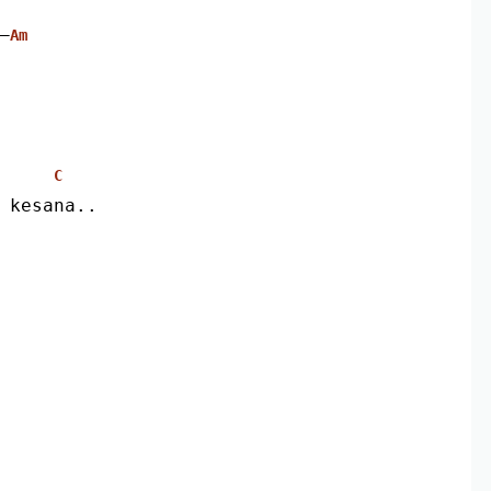
–
Am
C
g kesana..