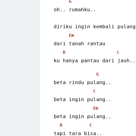
G
 oh.. rumahku..
 diriku ingin kembali pulan
Em
 dari tanah rantau
D
C
 ku hanya pantau dari jauh..
G
 beta rindu pulang..
C
 beta ingin pulang..
Em
 beta ingin pulang..
D
C
 tapi tara bisa..