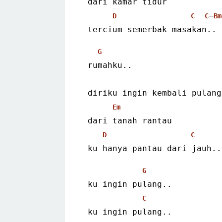
 dari kamar tidur
–
D
C
C
Bm
 tercium semerbak masakan..
G
 rumahku..
 diriku ingin kembali pulan
Em
 dari tanah rantau
D
C
 ku hanya pantau dari jauh..
G
 ku ingin pulang..
C
 ku ingin pulang..