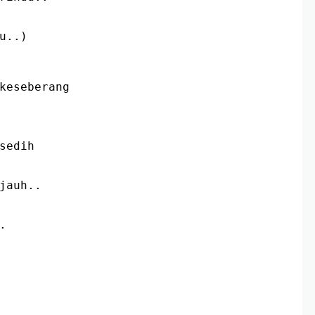
u..)
 keseberang
sedih
jauh..
.