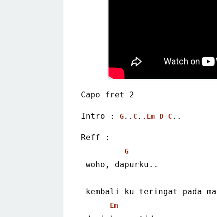
Capo fret 2
Intro : 
..
..
..
G
C
Em
D
C
Reff :
G
 woho, dapurku..
 kembali ku teringat pada m
Em