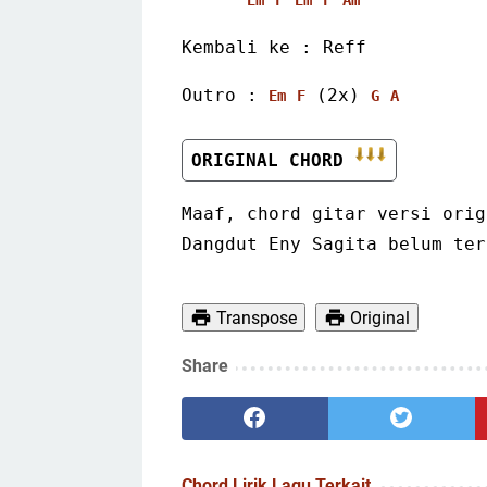
Kembali ke : Reff 
Outro : 
 (2x) 
Em
F
G
A
ORIGINAL CHORD 
Maaf, chord gitar versi orig
Dangdut Eny Sagita belum ter
Transpose
Original
Share
Chord Lirik Lagu Terkait