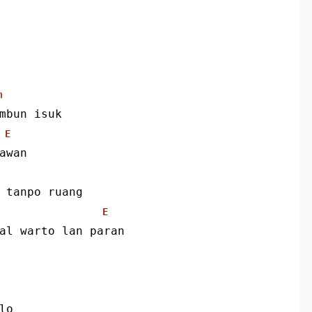
m
mbun isuk
E
awan
 tanpo ruang
E
al warto lan paran
lo