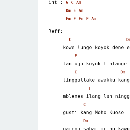
int : 
G
C
Am
Dm
E
Am
Em
F
Em
F
Am
Reff:
C
D
     kowe lungo koyok dene e
F
     lan ugo koyok lintange 
C
Dm
     tinggallake awakku kang
F
     mblenes ilang lan ningg
C
     gusti kang Moho Kuoso
Dm
     pareng sabar mring kawu