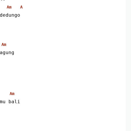
Am
A
dedungo 
Am
agung
Am
mu bali 