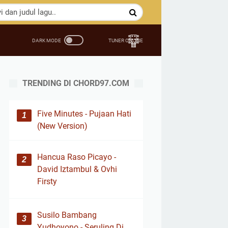
TRENDING DI CHORD97.COM
Five Minutes - Pujaan Hati
(New Version)
Hancua Raso Picayo -
David Iztambul & Ovhi
Firsty
Susilo Bambang
Yudhoyono - Seruling Di