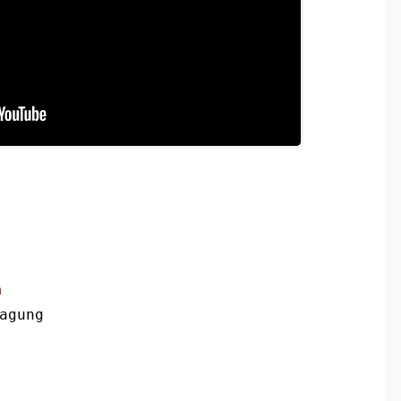
m
agung