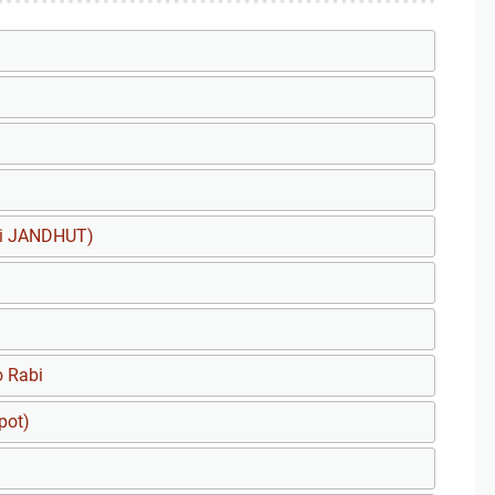
si JANDHUT)
o Rabi
pot)