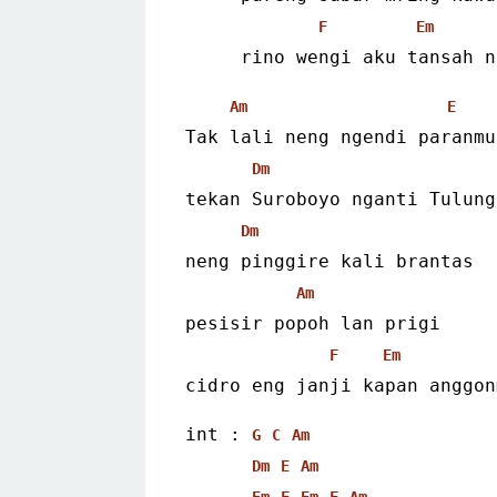
F
Em
     rino wengi aku tansah n
Am
E
Tak lali neng ngendi paranmu
Dm
tekan Suroboyo nganti Tulung
Dm
neng pinggire kali brantas
Am
pesisir popoh lan prigi
F
Em
cidro eng janji kapan anggon
int : 
G
C
Am
Dm
E
Am
Em
F
Em
F
Am