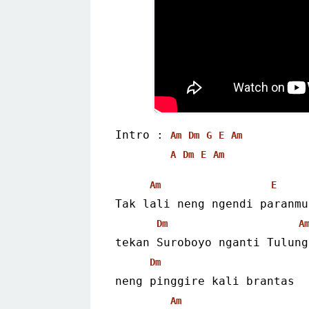
Intro : 
Am
Dm
G
E
Am
A
Dm
E
Am
Am
E
Tak lali neng ngendi paranmu
Dm
A
tekan Suroboyo nganti Tulung
Dm
neng pinggire kali brantas
Am