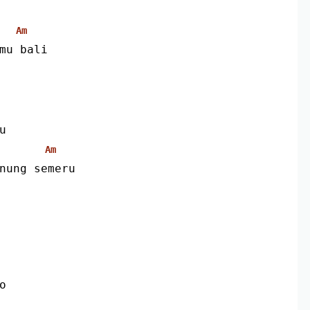
Am
mu bali 
u
Am
nung semeru
o 