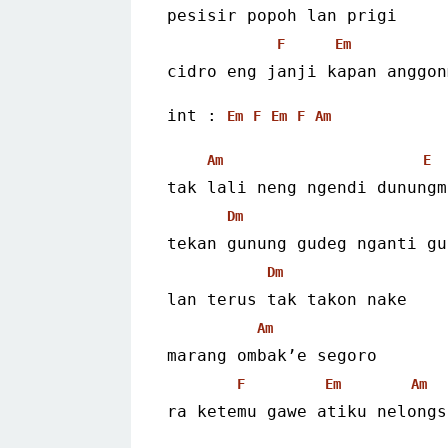
pesisir popoh lan prigi
F
Em
cidro eng janji kapan anggon
int : 
Em
F
Em
F
Am
Am
E
tak lali neng ngendi dunungm
Dm
tekan gunung gudeg nganti gu
Dm
lan terus tak takon nake
Am
marang ombak’e segoro
F
Em
Am
ra ketemu gawe atiku nelongs