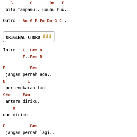
G
C
Dm
E
 bila tanpamu.. uuuhu huu..
Outro : 
–
–
..
Am
G
F
Em
Dm
G
C
ORIGINAL CHORD 
Intro : 
..
E
F#m
B
..
E
F#m
B
E
F#m
 jangan pernah ada..
B
E
 pertengkaran lagi..
C#m
F#m
 antara diriku..
B
dan dirimu..
E
F#m
 jangan pernah lagi..