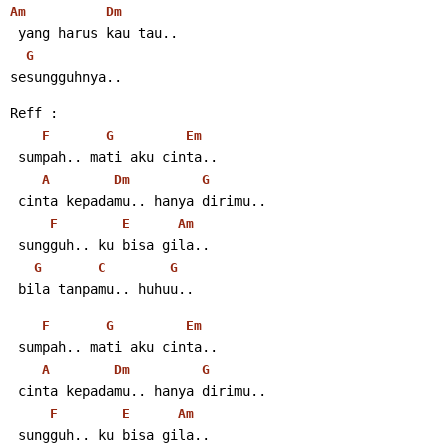
Am
Dm
 yang harus kau tau..
G
sesungguhnya..
Reff :
F
G
Em
 sumpah.. mati aku cinta..
A
Dm
G
 cinta kepadamu.. hanya dirimu..
F
E
Am
 sungguh.. ku bisa gila..
G
C
G
 bila tanpamu.. huhuu..
F
G
Em
 sumpah.. mati aku cinta..
A
Dm
G
 cinta kepadamu.. hanya dirimu..
F
E
Am
 sungguh.. ku bisa gila..