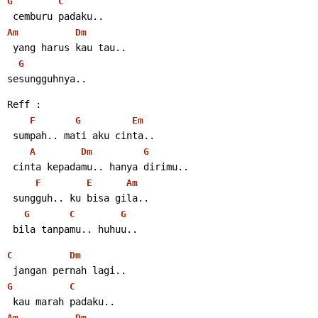
G
C
 cemburu padaku..
Am
Dm
 yang harus kau tau..
G
sesungguhnya..
Reff :
F
G
Em
 sumpah.. mati aku cinta..
A
Dm
G
 cinta kepadamu.. hanya dirimu..
F
E
Am
 sungguh.. ku bisa gila..
G
C
G
 bila tanpamu.. huhuu..
C
Dm
 jangan pernah lagi..
G
C
 kau marah padaku..
Am
Dm