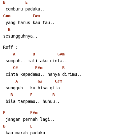
B
E
 cemburu padaku..
C#m
F#m
 yang harus kau tau..
B
sesungguhnya..
Reff :
A
B
G#m
 sumpah.. mati aku cinta..
C#
F#m
B
 cinta kepadamu.. hanya dirimu..
A
G#
C#m
 sungguh.. ku bisa gila..
B
E
B
 bila tanpamu.. huhuu..
E
F#m
 jangan pernah lagi..
B
E
 kau marah padaku..