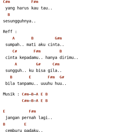
C#m
F#m
 yang harus kau tau..
B
sesungguhnya..
Reff :
A
B
G#m
 sumpah.. mati aku cinta..
C#
F#m
B
 cinta kepadamu.. hanya dirimu..
A
G#
C#m
 sungguh.. ku bisa gila..
B
E
F#m
G#
 bila tanpamu.. uuuhu huu..
Musik : 
–
–
C#m
B
A
E
B
–
–
C#m
B
A
E
B
E
F#m
 jangan pernah lagi..
B
E
 cemburu padaku..