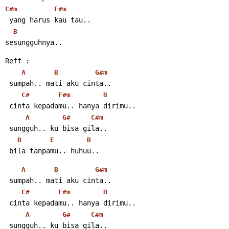
C#m
F#m
 yang harus kau tau..
B
sesungguhnya..
Reff :
A
B
G#m
 sumpah.. mati aku cinta..
C#
F#m
B
 cinta kepadamu.. hanya dirimu..
A
G#
C#m
 sungguh.. ku bisa gila..
B
E
B
 bila tanpamu.. huhuu..
A
B
G#m
 sumpah.. mati aku cinta..
C#
F#m
B
 cinta kepadamu.. hanya dirimu..
A
G#
C#m
 sungguh.. ku bisa gila..