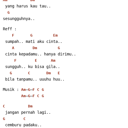
 yang harus kau tau..
G
sesungguhnya..
Reff :
F
G
Em
 sumpah.. mati aku cinta..
A
Dm
G
 cinta kepadamu.. hanya dirimu..
F
E
Am
 sungguh.. ku bisa gila..
G
C
Dm
E
 bila tanpamu.. uuuhu huu..
Musik : 
–
–
Am
G
F
C
G
–
–
Am
G
F
C
G
C
Dm
 jangan pernah lagi..
G
C
 cemburu padaku..