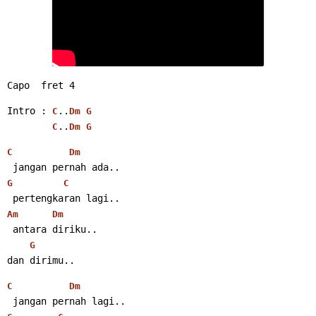
Capo  fret 4
Intro : 
..
C
Dm
G
..
C
Dm
G
C
Dm
 jangan pernah ada..
G
C
 pertengkaran lagi..
Am
Dm
 antara diriku..
G
dan dirimu..
C
Dm
 jangan pernah lagi..