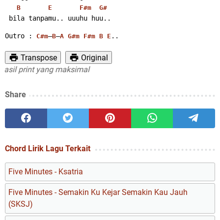
B
E
F#m
G#
 bila tanpamu.. uuuhu huu..
Outro : 
–
–
..
C#m
B
A
G#m
F#m
B
E
Transpose
Original
l print yang maksimal
Share
Chord Lirik Lagu Terkait
Five Minutes - Ksatria
Five Minutes - Semakin Ku Kejar Semakin Kau Jauh
(SKSJ)