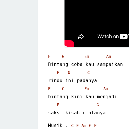
F
G
Em
Am
Bintang coba kau sampaikan
F
G
C
rindu ini padanya
F
G
Em
Am
bintang kini kau menjadi
F
G
saksi kisah cintanya 
Musik : 
C
F
Am
G
F