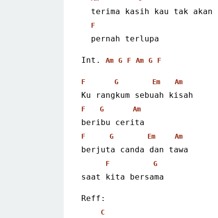
  terima kasih kau tak akan
F
  pernah terlupa 
Int. 
Am
G
F
Am
G
F
F
G
Em
Am
Ku rangkum sebuah kisah
F
G
Am
beribu cerita
F
G
Em
Am
berjuta canda dan tawa
F
G
saat kita bersama 
Reff:
C