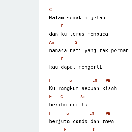
C
Malam semakin gelap
F
dan ku terus membaca
Am
G
bahasa hati yang tak pernah
F
kau dapat mengerti 
F
G
Em
Am
Ku rangkum sebuah kisah
F
G
Am
beribu cerita
F
G
Em
Am
berjuta canda dan tawa
F
G