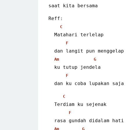
saat kita bersama 
Reff:
C
  Matahari terlelap
F
  dan langit pun menggelap
Am
G
  ku tutup jendela
F
  dan ku coba lupakan saja 
C
  Terdiam ku sejenak
F
  rasa gundah didalam hati
Am
G