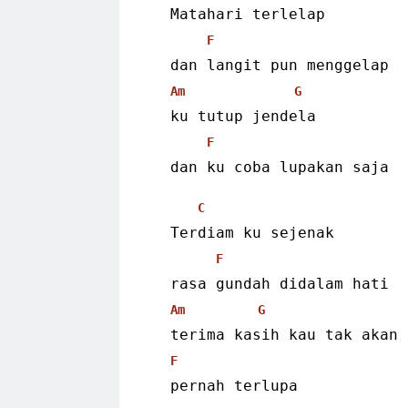
  Matahari terlelap
F
  dan langit pun menggelap
Am
G
  ku tutup jendela
F
  dan ku coba lupakan saja 
C
  Terdiam ku sejenak
F
  rasa gundah didalam hati
Am
G
  terima kasih kau tak akan
F
  pernah terlupa 