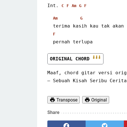
Int. 
C
F
Am
G
F
Am
G
  terima kasih kau tak akan
F
  pernah terlupa
ORIGINAL CHORD 
Maaf, chord gitar versi orig
– Sebuah Kisah Seribu Cerita
Transpose
Original
Share