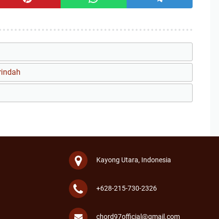
rindah
Kayong Utara, Indonesia
+628-215-730-2326
chord97official@gmail.com