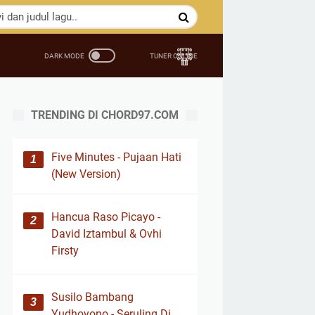
TRENDING DI CHORD97.COM
Five Minutes - Pujaan Hati
(New Version)
Hancua Raso Picayo -
David Iztambul & Ovhi
Firsty
Susilo Bambang
Yudhoyono - Seruling Di