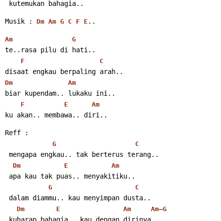
 kutemukan bahagia..
Musik : 
..
Dm
Am
G
C
F
E
Am
G
te..rasa pilu di hati..
F
C
disaat engkau berpaling arah..
Dm
Am
biar kupendam.. lukaku ini..
F
E
Am
ku akan.. membawa.. diri..
Reff :
G
C
 mengapa engkau.. tak berterus terang..
Dm
E
Am
 apa kau tak puas.. menyakitiku..
G
C
 dalam diammu.. kau menyimpan dusta..
–
Dm
E
Am
Am
G
 kuharap bahagia.. kau dengan dirinya..