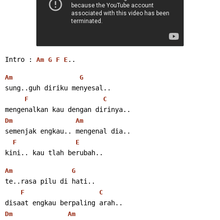
Intro : 
..
Am
G
F
E
Am
G
sung..guh diriku menyesal..
F
C
mengenalkan kau dengan dirinya..
Dm
Am
semenjak engkau.. mengenal dia..
F
E
kini.. kau tlah berubah..
Am
G
te..rasa pilu di hati..
F
C
disaat engkau berpaling arah..
Dm
Am