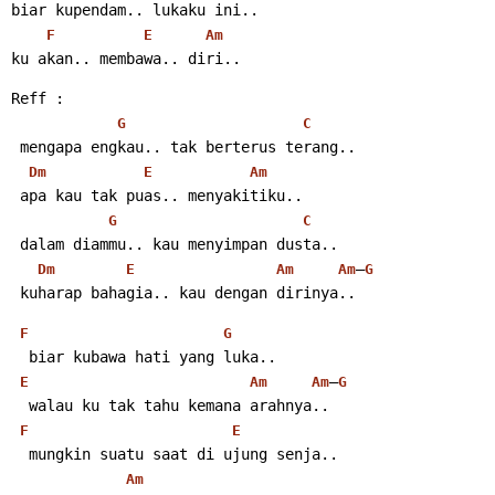
biar kupendam.. lukaku ini..
F
E
Am
ku akan.. membawa.. diri..
Reff :
G
C
 mengapa engkau.. tak berterus terang..
Dm
E
Am
 apa kau tak puas.. menyakitiku..
G
C
 dalam diammu.. kau menyimpan dusta..
–
Dm
E
Am
Am
G
 kuharap bahagia.. kau dengan dirinya..
F
G
  biar kubawa hati yang luka..
–
E
Am
Am
G
  walau ku tak tahu kemana arahnya..
F
E
  mungkin suatu saat di ujung senja..
Am