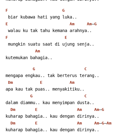
F
G
  biar kubawa hati yang luka..
–
E
Am
Am
G
  walau ku tak tahu kemana arahnya..
F
E
  mungkin suatu saat di ujung senja..
Am
 kutemukan bahagia..
G
C
 mengapa engkau.. tak berterus terang..
Dm
E
Am
 apa kau tak puas.. menyakitiku..
G
C
 dalam diammu.. kau menyimpan dusta..
–
Dm
E
Am
Am
G
 kuharap bahagia.. kau dengan dirinya..
–
–
Dm
E
Am
Am
G
Am
 kuharap bahagia.. kau dengan dirinya..