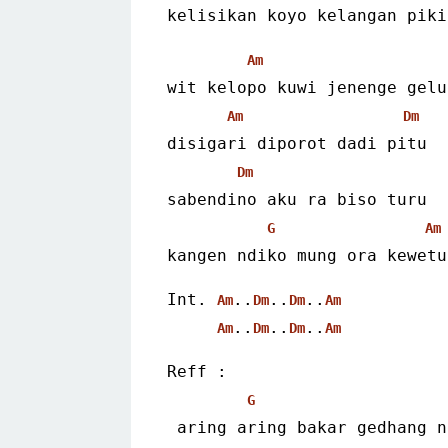
kelisikan koyo kelangan piki
Am
wit kelopo kuwi jenenge gelu
Am
Dm
disigari diporot dadi pitu
Dm
sabendino aku ra biso turu
G
Am
kangen ndiko mung ora kewetu
Int. 
..
..
..
Am
Dm
Dm
Am
..
..
..
Am
Dm
Dm
Am
Reff :
G
 aring aring bakar gedhang 