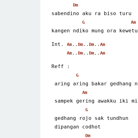
Dm
sabendino aku ra biso turu
G
Am
kangen ndiko mung ora kewetu
Int. 
..
..
..
Am
Dm
Dm
Am
..
..
..
Am
Dm
Dm
Am
Reff :
G
 aring aring bakar gedhang 
Am
 sampek gering awakku iki m
G
 gedhang rojo sak tundhun
 dipangan codhot
Dm