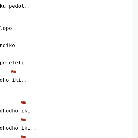
uku pedot..
elopo
 ndiko
ipereteli
Am
odho iki..
Am
n dhodho iki..
Am
n dhodho iki..
Am