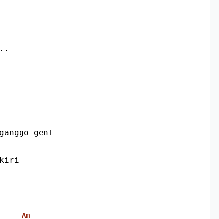
..
nganggo geni
ikiri
Am