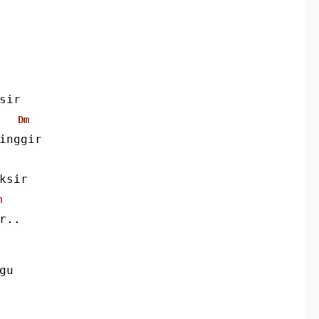
sir
Dm
inggir
ksir
m
r..
gu