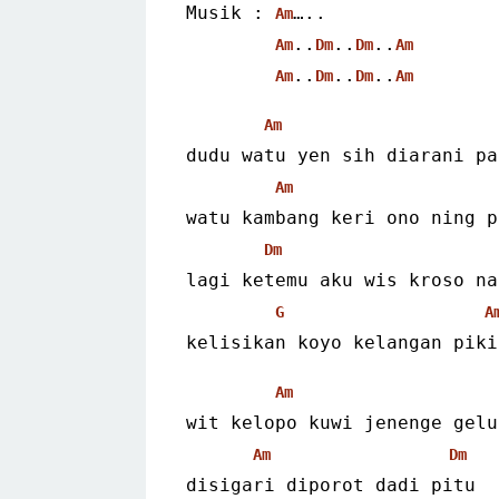
Musik : 
…..
Am
..
..
..
Am
Dm
Dm
Am
..
..
..
Am
Dm
Dm
Am
Am
dudu watu yen sih diarani pa
Am
watu kambang keri ono ning p
Dm
lagi ketemu aku wis kroso na
G
A
kelisikan koyo kelangan piki
Am
wit kelopo kuwi jenenge gelu
Am
Dm
disigari diporot dadi pitu