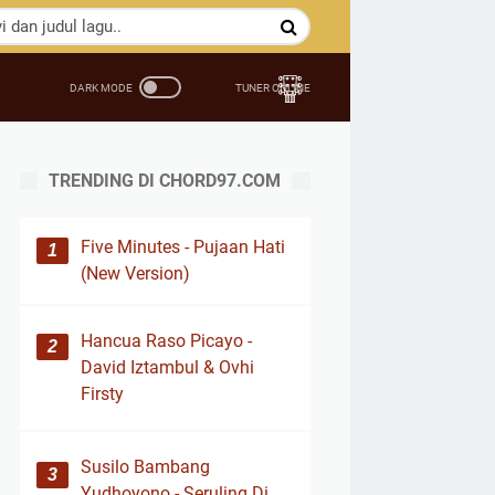
TRENDING DI CHORD97.COM
Five Minutes - Pujaan Hati
(New Version)
Hancua Raso Picayo -
David Iztambul & Ovhi
Firsty
Susilo Bambang
Yudhoyono - Seruling Di