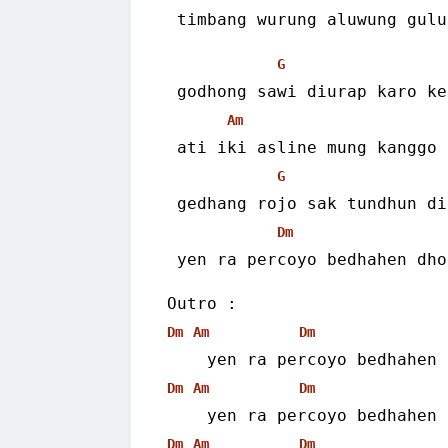
 timbang wurung aluwung gul
G
 godhong sawi diurap karo k
Am
 ati iki asline mung kanggo
G
 gedhang rojo sak tundhun d
Dm
 yen ra percoyo bedhahen dh
Outro :
Dm
Am
Dm
    yen ra percoyo bedhahe
Dm
Am
Dm
    yen ra percoyo bedhahe
Dm
Am
Dm