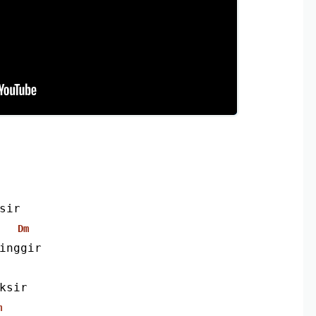
sir
Dm
inggir
ksir
m