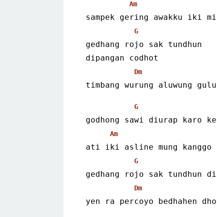
Am
 sampek gering awakku iki m
G
 gedhang rojo sak tundhun
 dipangan codhot
Dm
 timbang wurung aluwung gul
G
 godhong sawi diurap karo k
Am
 ati iki asline mung kanggo
G
 gedhang rojo sak tundhun d
Dm
 yen ra percoyo bedhahen dh