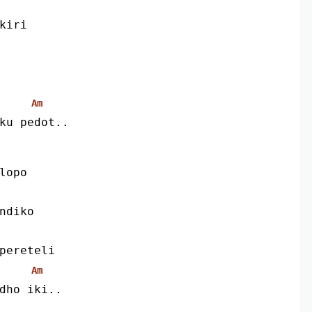
ikiri
Am
uku pedot..
elopo
 ndiko
ipereteli
Am
odho iki..