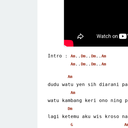
Intro : 
..
..
..
Am
Dm
Dm
Am
..
..
..
Am
Dm
Dm
Am
Am
dudu watu yen sih diarani pa
Am
watu kambang keri ono ning p
Dm
lagi ketemu aku wis kroso na
G
A