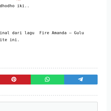
n dhodho iki..
inal dari lagu  Fire Amanda – Gulu 
ite ini.