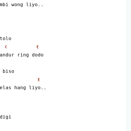
mbi wong liyo..
tolo
C
E
andur ring dodo
 biso
E
elas hang liyo..
edigi