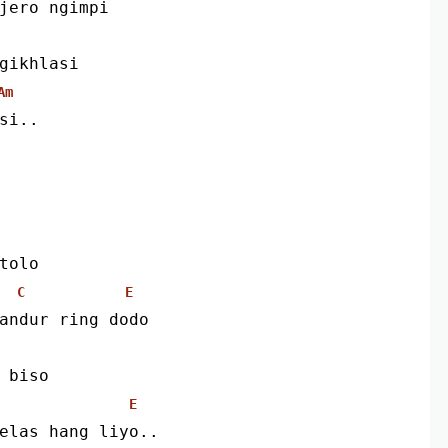
 jero ngimpi
ngikhlasi
Am
usi..
tolo
C
E
andur ring dodo
 biso
E
elas hang liyo..