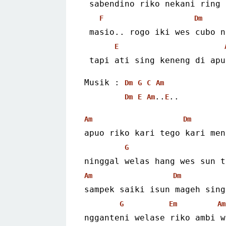
 sabendino riko nekani ring
F
Dm
 masio.. rogo iki wes cubo 
E
 tapi ati sing keneng di ap
Musik : 
Dm
G
C
Am
..
..
Dm
E
Am
E
Am
Dm
apuo riko kari tego kari men
G
ninggal welas hang wes sun t
Am
Dm
sampek saiki isun mageh sing
G
Em
Am
ngganteni welase riko ambi w