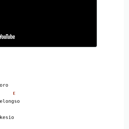
oro
E
elongso
kesio