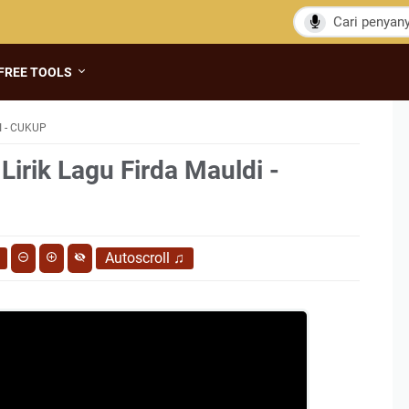
FREE TOOLS
 - CUKUP
Lirik Lagu Firda Mauldi -
Autoscroll
♫