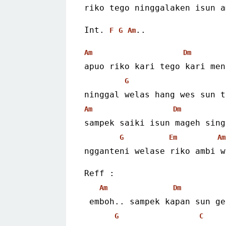
riko tego ninggalaken isun a
Int. 
..
F
G
Am
Am
Dm
apuo riko kari tego kari men
G
ninggal welas hang wes sun t
Am
Dm
sampek saiki isun mageh sing
G
Em
Am
ngganteni welase riko ambi w
Reff :
Am
Dm
 emboh.. sampek kapan sun g
G
C