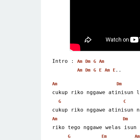
Intro : 
Am
Dm
G
Am
..
Am
Dm
G
E
Am
E
Am
Dm
cukup riko nggawe atinisun l
G
C
cukup riko nggawe atinisun n
Am
Dm
riko tego nggawe welas isun 
G
Em
Am