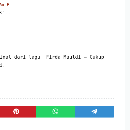
Am
E
usi..
inal dari lagu  Firda Mauldi – Cukup 
i.