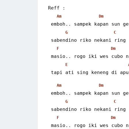
Reff :
Am
Dm
 emboh.. sampek kapan sun g
G
C
 sabendino riko nekani ring
F
Dm
 masio.. rogo iki wes cubo 
E
 tapi ati sing keneng di ap
Am
Dm
 emboh.. sampek kapan sun g
G
C
 sabendino riko nekani ring
F
Dm
 masio.. rogo iki wes cubo 