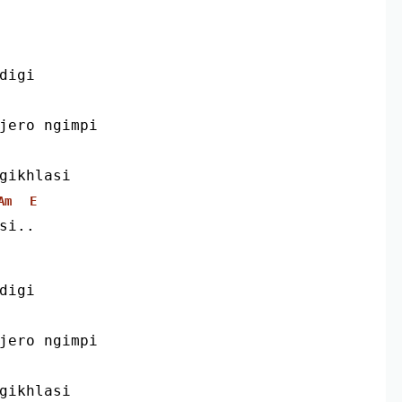
edigi
 jero ngimpi
ngikhlasi
Am
E
usi..
edigi
 jero ngimpi
ngikhlasi