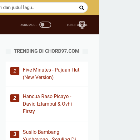
TRENDING DI CHORD97.COM
Five Minutes - Pujaan Hati
(New Version)
Hancua Raso Picayo -
David Iztambul & Ovhi
Firsty
Susilo Bambang
Yudhoyono - Seruling Di