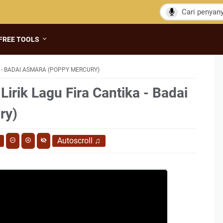
FREE TOOLS
 - BADAI ASMARA (POPPY MERCURY)
Lirik Lagu Fira Cantika - Badai
ry)
Autoscroll
♫