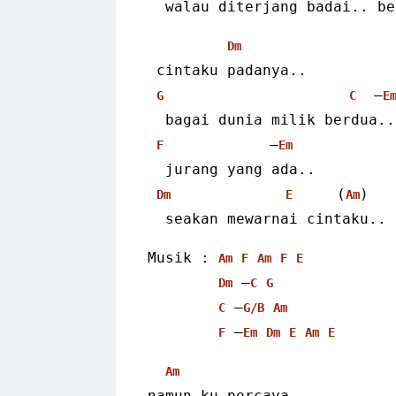
  walau diterjang badai.. b
Dm
 cintaku padanya..
  –
G
C
E
  bagai dunia milik berdua..
            –
F
Em
  jurang yang ada..
     (
)
Dm
E
Am
  seakan mewarnai cintaku..
Musik : 
Am
F
Am
F
E
 –
Dm
C
G
 –
C
G/B
Am
 –
F
Em
Dm
E
Am
E
Am
namun ku percaya