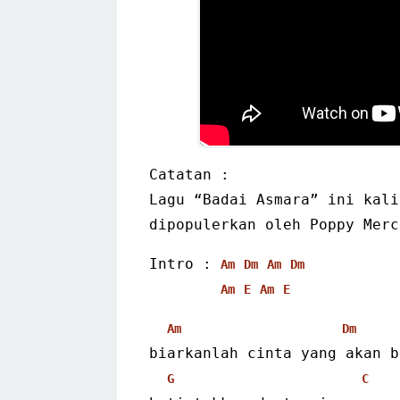
Catatan :
Lagu “Badai Asmara” ini kali
dipopulerkan oleh 
Poppy Merc
Intro : 
Am
Dm
Am
Dm
Am
E
Am
E
Am
Dm
biarkanlah cinta yang akan b
G
C