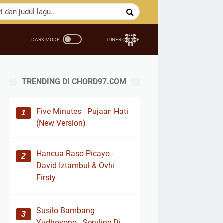
TRENDING DI CHORD97.COM
Five Minutes - Pujaan Hati
(New Version)
Hancua Raso Picayo -
David Iztambul & Ovhi
Firsty
Susilo Bambang
Yudhoyono - Seruling Di