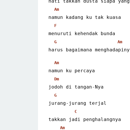
hati takkan dusta siapa yang
Am
namun kadang ku tak kuasa
F
menuruti kehendak bunda
G
Am
harus bagaimana menghadapiny
Am
namun ku percaya
Dm
jodoh di tangan-Nya
G
jurang-jurang terjal
C
takkan jadi penghalangnya
Am