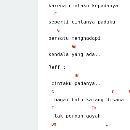
karena cintaku kepadanya
F
seperti cintanya padaku
G
bersatu menghadapi
Am
kendala yang ada..
Reff :
Dm
 cintaku padanya..
    –
G
C
  bagai batu karang disana..
            –
F
Em
  tak pernah goyah
Dm
E