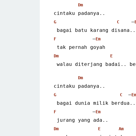
Dm
 cintaku padanya..
    –
G
C
  bagai batu karang disana..
            –
F
Em
  tak pernah goyah
Dm
E
  walau diterjang badai.. b
Dm
 cintaku padanya..
  –
G
C
E
  bagai dunia milik berdua..
            –
F
Em
  jurang yang ada..
Dm
E
Am