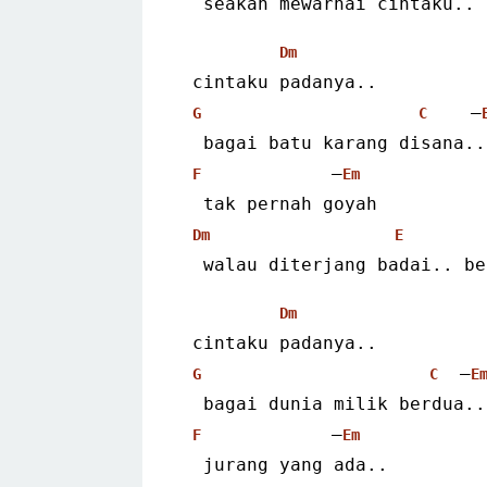
  seakan mewarnai cintaku..
Dm
 cintaku padanya..
    –
G
C
  bagai batu karang disana..
            –
F
Em
  tak pernah goyah
Dm
E
  walau diterjang badai.. b
Dm
 cintaku padanya..
  –
G
C
E
  bagai dunia milik berdua..
            –
F
Em
  jurang yang ada..