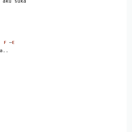
 aku suka
 –
F
E
a..