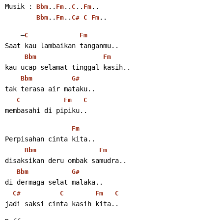
Musik : 
..
..
..
..
Bbm
Fm
C
Fm
..
..
..
Bbm
Fm
C#
C
Fm
    –
C
Fm
Saat kau lambaikan tanganmu..
Bbm
Fm
kau ucap selamat tinggal kasih..
Bbm
G#
tak terasa air mataku..
C
Fm
C
membasahi di pipiku..
Fm
Perpisahan cinta kita..
Bbm
Fm
disaksikan deru ombak samudra..
Bbm
G#
di dermaga selat malaka..
C#
C
Fm
C
jadi saksi cinta kasih kita..