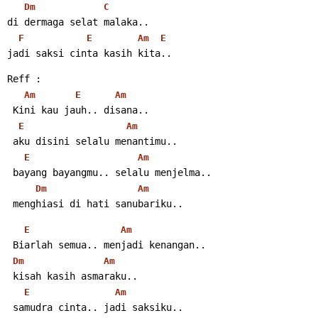
Dm
C
di dermaga selat malaka..
F
E
Am
E
jadi saksi cinta kasih kita..
Reff :
Am
E
Am
 Kini kau jauh.. disana..
E
Am
 aku disini selalu menantimu..
E
Am
 bayang bayangmu.. selalu menjelma..
Dm
Am
 menghiasi di hati sanubariku..
E
Am
 Biarlah semua.. menjadi kenangan..
Dm
Am
 kisah kasih asmaraku..
E
Am
 samudra cinta.. jadi saksiku..