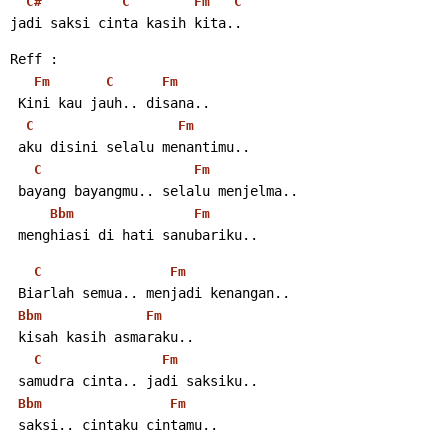
C#
C
Fm
C
jadi saksi cinta kasih kita..
Reff :
Fm
C
Fm
 Kini kau jauh.. disana..
C
Fm
 aku disini selalu menantimu..
C
Fm
 bayang bayangmu.. selalu menjelma..
Bbm
Fm
 menghiasi di hati sanubariku..
C
Fm
 Biarlah semua.. menjadi kenangan..
Bbm
Fm
 kisah kasih asmaraku..
C
Fm
 samudra cinta.. jadi saksiku..
Bbm
Fm
 saksi.. cintaku cintamu..