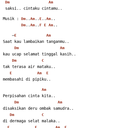
Dm
Am
 saksi.. cintaku cintamu..
Musik : 
..
..
..
..
Dm
Am
E
Am
..
..
..
Dm
Am
F
E
Am
    –
E
Am
Saat kau lambaikan tanganmu..
Dm
Am
kau ucap selamat tinggal kasih..
Dm
C
tak terasa air mataku..
E
Am
E
membasahi di pipiku..
Am
Perpisahan cinta kita..
Dm
Am
disaksikan deru ombak samudra..
Dm
C
di dermaga selat malaka..
F
E
Am
E