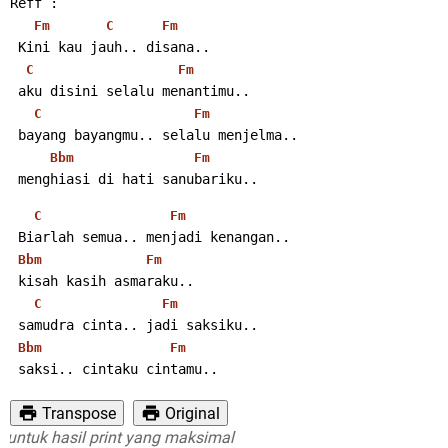
Reff :
Fm
C
Fm
 Kini kau jauh.. disana..
C
Fm
 aku disini selalu menantimu..
C
Fm
 bayang bayangmu.. selalu menjelma..
Bbm
Fm
 menghiasi di hati sanubariku..
C
Fm
 Biarlah semua.. menjadi kenangan..
Bbm
Fm
 kisah kasih asmaraku..
C
Fm
 samudra cinta.. jadi saksiku..
Bbm
Fm
 saksi.. cintaku cintamu..
Transpose
Original
uk hasil print yang maksimal