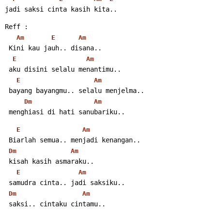
jadi saksi cinta kasih kita..
Reff :
Am
E
Am
 Kini kau jauh.. disana..
E
Am
 aku disini selalu menantimu..
E
Am
 bayang bayangmu.. selalu menjelma..
Dm
Am
 menghiasi di hati sanubariku..
E
Am
 Biarlah semua.. menjadi kenangan..
Dm
Am
 kisah kasih asmaraku..
E
Am
 samudra cinta.. jadi saksiku..
Dm
Am
 saksi.. cintaku cintamu..