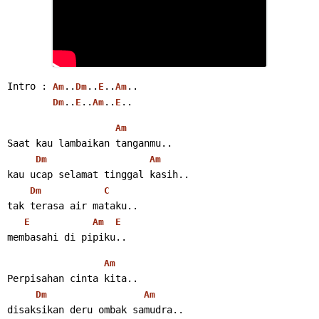
Intro : 
..
..
..
..
Am
Dm
E
Am
..
..
..
..
Dm
E
Am
E
Am
Saat kau lambaikan tanganmu..
Dm
Am
kau ucap selamat tinggal kasih..
Dm
C
tak terasa air mataku..
E
Am
E
membasahi di pipiku..
Am
Perpisahan cinta kita..
Dm
Am
disaksikan deru ombak samudra..