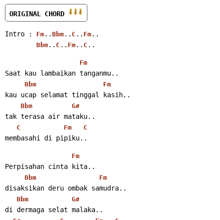
ORIGINAL CHORD 
Intro : 
..
..
..
..
Fm
Bbm
C
Fm
..
..
..
..
Bbm
C
Fm
C
Fm
Saat kau lambaikan tanganmu..
Bbm
Fm
kau ucap selamat tinggal kasih..
Bbm
G#
tak terasa air mataku..
C
Fm
C
membasahi di pipiku..
Fm
Perpisahan cinta kita..
Bbm
Fm
disaksikan deru ombak samudra..
Bbm
G#
di dermaga selat malaka..